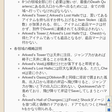
8つの領域全部に行く必要は無いが、最後のDeath Qu
artersにある出入口から外へ出るためには、全ての領
域へ行っていなければならない。
Arkved's TowerとArkved's Lost Hallsでは、置いてある
アイテムを持ち出すか持ち上げるとItem Stolen（盗品
数）が加算される。但し、アイテムに盗品マークは付
かず、別件でGuardに逮捕されても没収はされない。
Arkved's TowerとArkved's Lost Hallsでは、Chestから
得たアイテムであっても盗品となるが、盗品マークは
付かない。
各領域の概略説明
Arkved's Towerでは天井に注目。ジャンプ力があれば
椅子に天井に座ることが出来る。
Arkved's Voidは移動だけだが落下すると即死する。
Arkved's Lost Hallsには巨大な家具がある。ただしChe
stは逆に小さい。
Arkved's OasisはOblivion界と同様に溶岩で囲まれた孤
島。出入口から溶岩の岸辺へ飛び降りると、ジャンプ
力が無いと下の出入口に戻れない。Quicksaveのみで
進めており、飛び降りて岸辺でSaveしてしまうとハマ
る。
▲
Arkved's Hall of ChangesにはFrostとShockダメージ
を放つ罠と偽物のドアがあり、ドアでもたつくとHealt
■
hをかなり削られる。