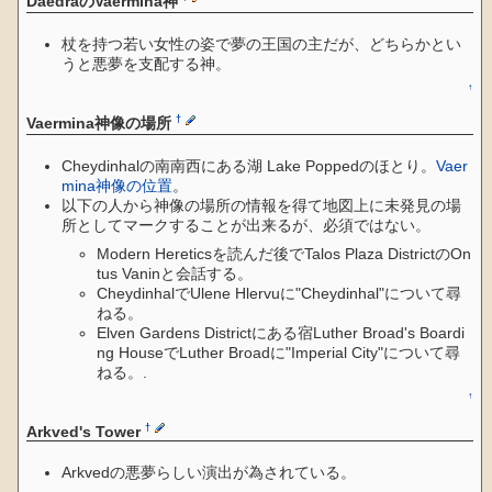
DaedraのVaermina神
杖を持つ若い女性の姿で夢の王国の主だが、どちらかとい
うと悪夢を支配する神。
↑
†
Vaermina神像の場所
Cheydinhalの南南西にある湖 Lake Poppedのほとり。
Vaer
mina神像の位置
。
以下の人から神像の場所の情報を得て地図上に未発見の場
所としてマークすることが出来るが、必須ではない。
Modern Hereticsを読んだ後でTalos Plaza DistrictのOn
tus Vaninと会話する。
CheydinhalでUlene Hlervuに"Cheydinhal"について尋
ねる。
Elven Gardens Districtにある宿Luther Broad's Boardi
ng HouseでLuther Broadに"Imperial City"について尋
ねる。.
↑
†
Arkved's Tower
Arkvedの悪夢らしい演出が為されている。