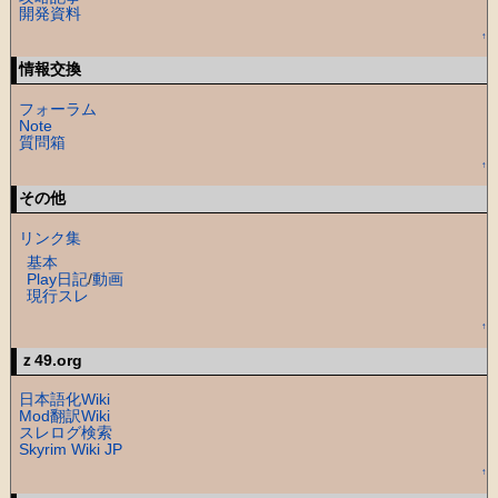
開発資料
↑
情報交換
フォーラム
Note
質問箱
↑
その他
リンク集
基本
Play日記
/
動画
現行スレ
↑
ｚ49.org
日本語化Wiki
Mod翻訳Wiki
スレログ検索
Skyrim Wiki JP
↑