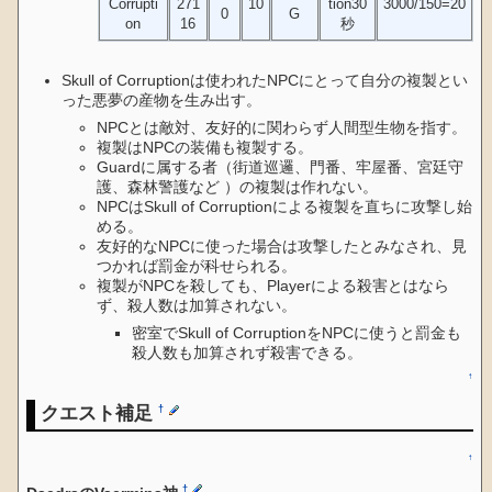
Corrupti
271
10
tion30
3000/150=20
0
G
on
16
秒
Skull of Corruptionは使われたNPCにとって自分の複製とい
った悪夢の産物を生み出す。
NPCとは敵対、友好的に関わらず人間型生物を指す。
複製はNPCの装備も複製する。
Guardに属する者（街道巡邏、門番、牢屋番、宮廷守
護、森林警護など ）の複製は作れない。
NPCはSkull of Corruptionによる複製を直ちに攻撃し始
める。
友好的なNPCに使った場合は攻撃したとみなされ、見
つかれば罰金が科せられる。
複製がNPCを殺しても、Playerによる殺害とはなら
ず、殺人数は加算されない。
密室でSkull of CorruptionをNPCに使うと罰金も
殺人数も加算されず殺害できる。
↑
クエスト補足
†
↑
†