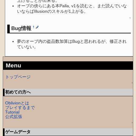
上げることが出来る。
オーブの傍らにある本Palla, v1を読むと、まだ読んでいな
いならばIllusionのスキルが1上がる。
↑
Bug情報
†
夢のオーブ内の盗品数加算はBugと思われるが、修正され
ていない。
Menu
トップページ
↑
初めての方へ
Oblivionとは
プレイするまで
Tutorial
公式拡張
↑
ゲームデータ