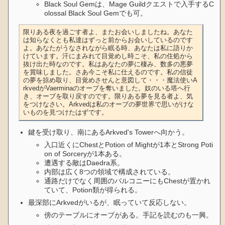
Black Soul Gemは、Mage Guildクエストで入手するC
olossal Black Soul Gemでも可。
限りある夜を過ごす者よ、またお会いしましたね。あなた
は知らなくとも私達はずっと前からお会いしているのです
よ。あなたがうなされながら眠る時、あなたは私に語りか
けています。汗にまみれて目覚めし時こそ、私の住処から
抜け出た時なのです。私はあなたの夢に棲み、数多の悪夢
を賞味しました。さあ今こそ私に仕えるのです。私の信徒
の夢を掠め取り、目覚めさせんと意図して・・・魔法使いA
rkvedがVaerminaのオーブを奪いました。奴のいる塔へ行
き、オーブを取り戻すのです。限りある夢を見る者よ、気
をつけなさい。Arkvedは私のオーブの夢世界で思いがけな
いものを見つけたはずです。
鍵を受け取り、南にあるArkved's Towerへ向かう。
入口近くにChestとPotion of Mightが1本とStrong Poti
on of Sorceryが1本ある。
遭遇する敵はDaedra系。
内部は広く8つの領域で構成されている。
通路だけでなく周囲のバルコニーにもChestが置かれ
ていて、Potion類が得られる。
最深部にArkvedがいるが、眠っていて反応しない。
傍のテーブルにオーブがある。手記を読むのも一興。