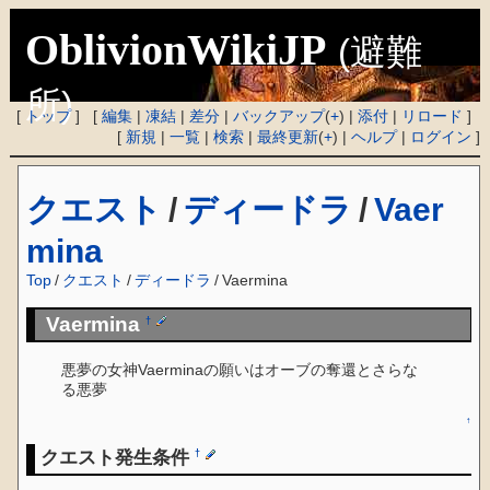
OblivionWikiJP
(避難
所)
[
トップ
] [
編集
|
凍結
|
差分
|
バックアップ
(
+
) |
添付
|
リロード
]
[
新規
|
一覧
|
検索
|
最終更新
(
+
) |
ヘルプ
|
ログイン
]
クエスト
/
ディードラ
/
Vaer
mina
Top
/
クエスト
/
ディードラ
/
Vaermina
Vaermina
†
悪夢の女神Vaerminaの願いはオーブの奪還とさらな
る悪夢
↑
クエスト発生条件
†