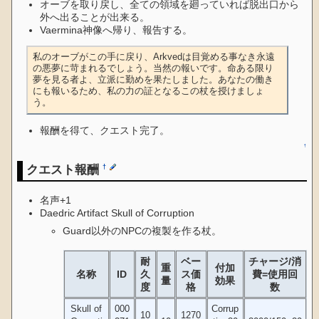
オーブを取り戻し、全ての領域を廻っていれば脱出口から
外へ出ることが出来る。
Vaermina神像へ帰り、報告する。
私のオーブがこの手に戻り、Arkvedは目覚める事なき永遠
の悪夢に苛まれるでしょう。当然の報いです。命ある限り
夢を見る者よ、立派に勤めを果たしました。あなたの働き
にも報いるため、私の力の証となるこの杖を授けましょ
う。
報酬を得て、クエスト完了。
↑
クエスト報酬
†
名声+1
Daedric Artifact Skull of Corruption
Guard以外のNPCの複製を作る杖。
耐
ベー
チャージ/消
重
付加
名称
ID
久
ス価
費=使用回
量
効果
度
格
数
Skull of
000
Corrup
10
1270