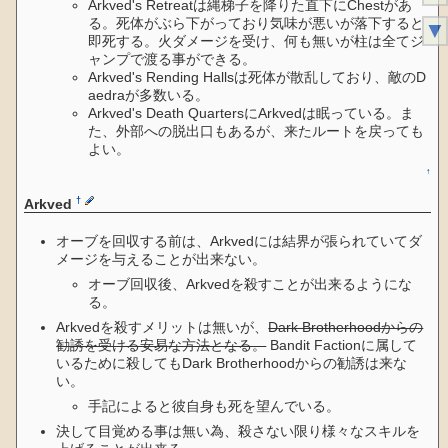
Arkved's Retreatは縄梯子を降りた直下にChestがあ
る。死体がぶら下がっており気味が悪いが落下すると
▼
即死する。火ダメージを受け、何も無いが柱は全てジ
ャンプで渡る事ができる。
Arkved's Rending Hallsは死体が散乱しており、敵のD
aedraが多数いる。
Arkved's Death QuartersにArkvedは眠っている。ま
た、外部への脱出口もあるが、来たルートを戻っても
よい。
↑
†
Arkved
オーブを回収する前は、Arkvedには結界が張られていてダ
メージを与えることが出来ない。
オーブ回収後、Arkvedを殺すことが出来るようにな
る。
Arkvedを殺すメリットは無いが、
Dark Brotherhoodからの
勧誘を受ける安易な方法となる。
Bandit Factionに属して
いるために殺してもDark Brotherhoodからの勧誘は来な
い。
手記によると彼自身も死を望んでいる。
決して目覚める事は無い為、殺さない限り様々なスキルを