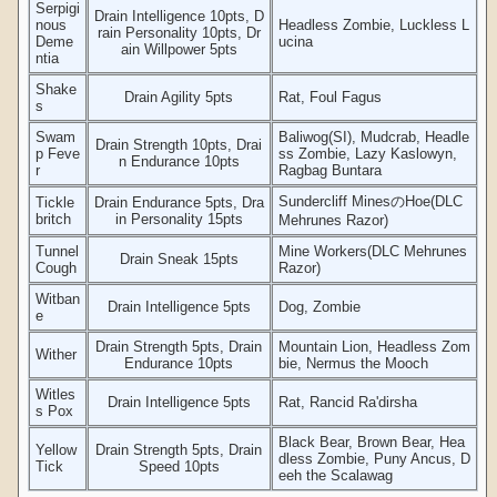
Serpigi
Drain Intelligence 10pts, D
nous
Headless Zombie, Luckless L
rain Personality 10pts, Dr
Deme
ucina
ain Willpower 5pts
ntia
Shake
Drain Agility 5pts
Rat, Foul Fagus
s
Swam
Baliwog(SI), Mudcrab, Headle
Drain Strength 10pts, Drai
p Feve
ss Zombie, Lazy Kaslowyn,
n Endurance 10pts
r
Ragbag Buntara
Sundercliff MinesのHoe(DLC
Tickle
Drain Endurance 5pts, Dra
britch
in Personality 15pts
Mehrunes Razor)
Tunnel
Mine Workers(DLC Mehrunes
Drain Sneak 15pts
Cough
Razor)
Witban
Drain Intelligence 5pts
Dog, Zombie
e
Drain Strength 5pts, Drain
Mountain Lion, Headless Zom
Wither
Endurance 10pts
bie, Nermus the Mooch
Witles
Drain Intelligence 5pts
Rat, Rancid Ra'dirsha
s Pox
Black Bear, Brown Bear, Hea
Yellow
Drain Strength 5pts, Drain
dless Zombie, Puny Ancus, D
Tick
Speed 10pts
eeh the Scalawag