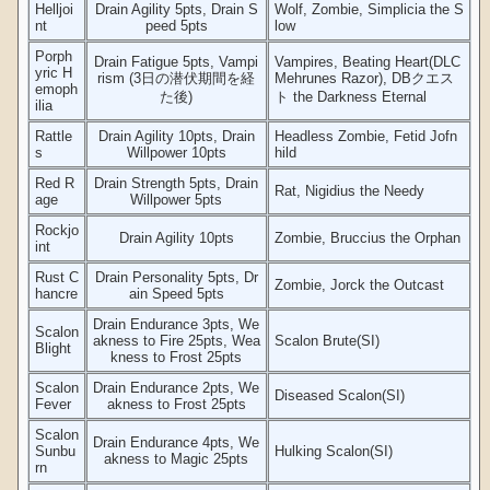
Helljoi
Drain Agility 5pts, Drain S
Wolf, Zombie, Simplicia the S
nt
peed 5pts
low
Porph
Drain Fatigue 5pts, Vampi
Vampires, Beating Heart(DLC
yric H
rism (3日の潜伏期間を経
Mehrunes Razor), DBクエス
emoph
た後)
ト the Darkness Eternal
ilia
Rattle
Drain Agility 10pts, Drain
Headless Zombie, Fetid Jofn
s
Willpower 10pts
hild
Red R
Drain Strength 5pts, Drain
Rat, Nigidius the Needy
age
Willpower 5pts
Rockjo
Drain Agility 10pts
Zombie, Bruccius the Orphan
int
Rust C
Drain Personality 5pts, Dr
Zombie, Jorck the Outcast
hancre
ain Speed 5pts
Drain Endurance 3pts, We
Scalon
akness to Fire 25pts, Wea
Scalon Brute(SI)
Blight
kness to Frost 25pts
Scalon
Drain Endurance 2pts, We
Diseased Scalon(SI)
Fever
akness to Frost 25pts
Scalon
Drain Endurance 4pts, We
Sunbu
Hulking Scalon(SI)
akness to Magic 25pts
rn