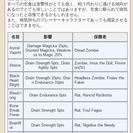
すべての乞食は攻撃性がとても低く、戦う代わりに逃げる傾向が
あるのでとても珍しいことではありますが、乞食に殴られて病気
になったと自慢できるかもしれません。
また、病気持ちのプレーヤーキャラクターであっても感染させる
ことはできません。
名前
影響
保菌者
Damage Magicka 15pts,
Astral
Stunted Magicka, Weakne
Dread Zombie
Vapors
ss to Magic 25%
Drain Strength 5pts, Drain
Zombie, Imus the Dull, Fimmi
Ataxia
Agility 5pts
on(SI)
Black-
Drain Strength 10pts, Drai
Headless Zombie, Fralav the
Heart
n Endurance 10pts
Faker
Blight
Blood l
Drain Endurance 5pts
Rat, Rancid Ra'dirsha
ung
Bone
Break
Drain Strength 5pts
Rat, Foul Fagus
Fever
BrainR
Drain Strength 5pts
Rat, Nigidius the Needy
ot