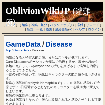
OblivionWikiJP
(避難
所)
[
トップ
] [
編集
|
凍結
|
差分
|
バックアップ
(
+
) |
添付
|
リロード
]
[
新規
|
一覧
|
検索
|
最終更新
(
+
) |
ヘルプ
|
ログイン
]
GameData
/
Disease
Top
/
GameData
/
Disease
病気になると特定の能力値、またはスキルが低下します。
Cure Diseaseのポーションか魔法で治療するか、教会のAltarや
各地に点在しているwayshrineで祈りを捧げるまで病気を治療す
ることはできません。
一部の例外を除いて、病気はキャラクターの能力値を低下させま
す。
特殊な病気はPorphyric Hemophiliaです。この病気に感染して治
療せずに3日経過するとあなたのキャラクターを吸血鬼に変えて
しまいます。
複数の病気効果は重なります。
乞食は病気持ちなので、彼らに攻撃されると感染させられる可能
性があります。