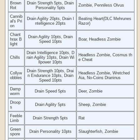
Brown
Drain Strength 5pts, Drain
Zombie, Penniless Olvus
Rot
Personality 5pts
Cannib
Drain Agility 20pts, Drain I
Beating Heart(DLC Mehrunes
al's Pri
ntelligence 20pts
Razor)
on
Chant
Drain Agility 10pts, Drain
hrax B
Boar, Headless Zombie
Speed 10pts
light
Drain Intelligence 10pts, D
Headless Zombie, Cosmus th
Chills
rain Agility 10pts, Drain Wi
e Cheat
llpower 10pts
Drain Strength 10pts, Drai
Collyw
Headless Zombie, Wretched
n Endurance 10pts, Drain
obbles
Aia, No-Coins Draninus
Speed 10pts
Damp
Drain Speed 5pts
Deer, Zombie
worm
Droop
Drain Agility 5pts
Sheep, Zombie
s
Feeble
Drain Strength 5pts
Rat
Limb
Green
Drain Personality 10pts
Slaughterfish, Zombie
spore