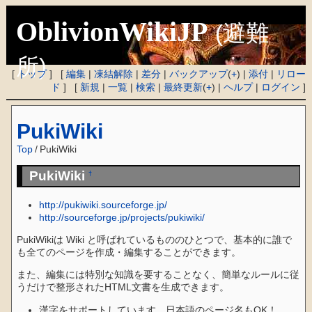
OblivionWikiJP
(避難
所)
[
トップ
] [
編集
|
凍結解除
|
差分
|
バックアップ
(
+
) |
添付
|
リロー
ド
] [
新規
|
一覧
|
検索
|
最終更新
(
+
) |
ヘルプ
|
ログイン
]
PukiWiki
Top
/
PukiWiki
PukiWiki
†
http://pukiwiki.sourceforge.jp/
http://sourceforge.jp/projects/pukiwiki/
PukiWikiは Wiki と呼ばれているもののひとつで、基本的に誰で
も全てのページを作成・編集することができます。
また、編集には特別な知識を要することなく、簡単なルールに従
うだけで整形されたHTML文書を生成できます。
漢字をサポートしています。日本語のページ名もOK！