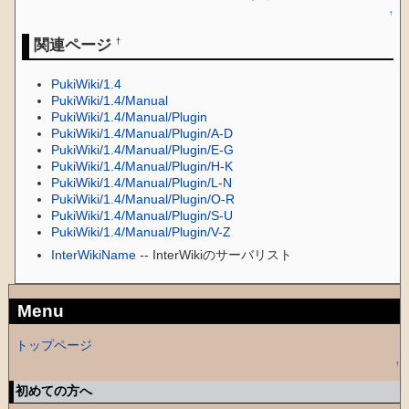
↑
関連ページ
†
PukiWiki/1.4
PukiWiki/1.4/Manual
PukiWiki/1.4/Manual/Plugin
PukiWiki/1.4/Manual/Plugin/A-D
PukiWiki/1.4/Manual/Plugin/E-G
PukiWiki/1.4/Manual/Plugin/H-K
PukiWiki/1.4/Manual/Plugin/L-N
PukiWiki/1.4/Manual/Plugin/O-R
PukiWiki/1.4/Manual/Plugin/S-U
PukiWiki/1.4/Manual/Plugin/V-Z
InterWikiName
-- InterWikiのサーバリスト
Menu
トップページ
↑
初めての方へ