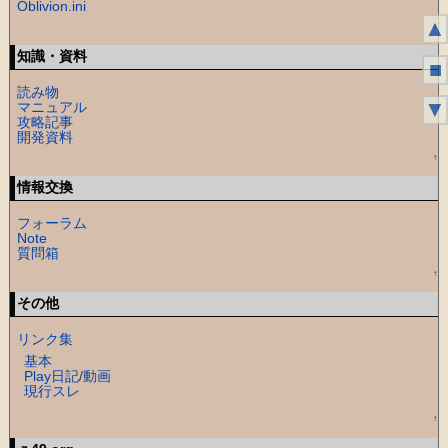
Oblivion.ini
▲
↑
知識・資料
■
読み物
▼
マニュアル
攻略記事
開発資料
↑
情報交換
フォーラム
Note
質問箱
↑
その他
リンク集
基本
Play日記
/
動画
現行スレ
↑