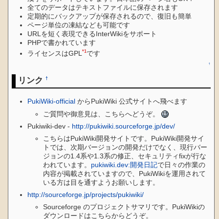
全てのデータはテキストファイルに保存されます
定期的にバックアップが保存されるので、復旧も簡単
ページ単位の凍結なども可能です
URLを短く表現できるInterWikiをサポート
PHPで書かれています
*1
ライセンスはGPL
です
↑
リンク
†
PukiWiki-official
からPukiWiki 公式サイトへ飛べます
ご質問や御意見は、こちらへどうぞ。
Pukiwiki-dev -
http://pukiwiki.sourceforge.jp/dev/
こちらはPukiWiki開発サイトです。PukiWiki開発サイ
トでは、次期バージョンの開発だけでなく、現行バー
ジョンの1.4系や1.3系の修正、セキュリティfixが行な
われています。
pukiwiki.dev:開発日記
で日々の作業の
内容が掲載されていますので、PukiWikiを運用されて
いる方は目を通すようお願いします。
http://sourceforge.jp/projects/pukiwiki/
Sourceforge のプロジェクトサマリです。PukiWikiの
ダウンロードはこちらからどうぞ。