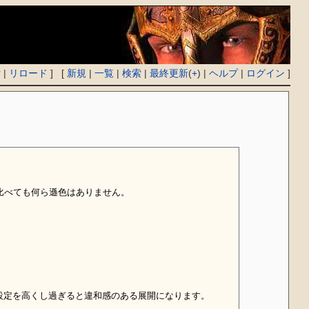
付
|
リロード
] [
新規
|
一覧
|
検索
|
最終更新
(
+
) |
ヘルプ
|
ログイン
]