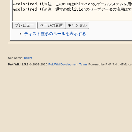
テキスト整形のルールを表示する
Site admin:
Irrlicht
PukiWiki 1.5.3
© 2001-2020
PukiWiki Development Team
. Powered by PHP 7.4 : HTML con