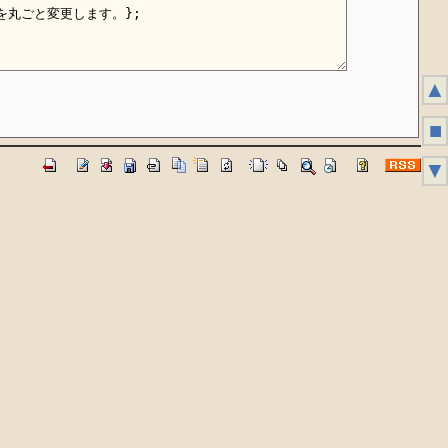
▲
■
▼