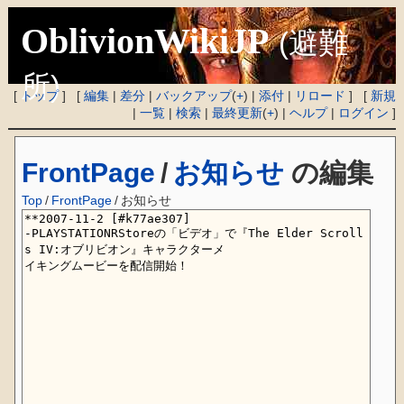
OblivionWikiJP
(避難
所)
[
トップ
] [
編集
|
差分
|
バックアップ
(
+
) |
添付
|
リロード
] [
新規
|
一覧
|
検索
|
最終更新
(
+
) |
ヘルプ
|
ログイン
]
FrontPage
/
お知らせ
の編集
Top
/
FrontPage
/
お知らせ