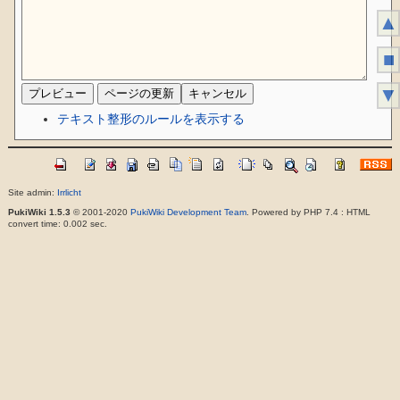
▲
■
▼
テキスト整形のルールを表示する
Site admin:
Irrlicht
PukiWiki 1.5.3
© 2001-2020
PukiWiki Development Team
. Powered by PHP 7.4 : HTML
convert time: 0.002 sec.