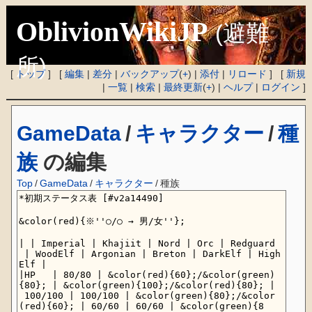
OblivionWikiJP
(避難
所)
[
トップ
] [
編集
|
差分
|
バックアップ
(
+
) |
添付
|
リロード
] [
新規
|
一覧
|
検索
|
最終更新
(
+
) |
ヘルプ
|
ログイン
]
GameData
/
キャラクター
/
種
族
の編集
Top
/
GameData
/
キャラクター
/
種族