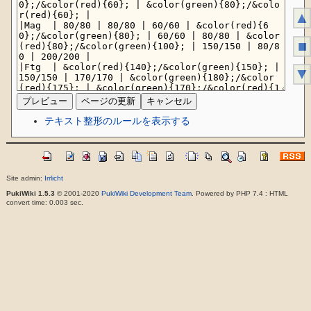
▲
■
▼
テキスト整形のルールを表示する
Site admin:
Irrlicht
PukiWiki 1.5.3
© 2001-2020
PukiWiki Development Team
. Powered by PHP 7.4 : HTML
convert time: 0.003 sec.