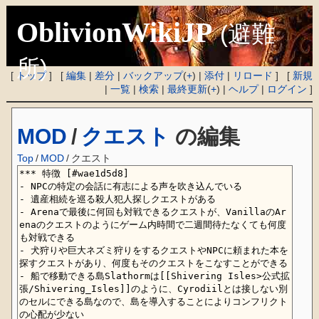
OblivionWikiJP
(避難
所)
[
トップ
] [
編集
|
差分
|
バックアップ
(
+
) |
添付
|
リロード
] [
新規
|
一覧
|
検索
|
最終更新
(
+
) |
ヘルプ
|
ログイン
]
MOD
/
クエスト
の編集
Top
/
MOD
/
クエスト