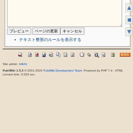
▲
■
▼
テキスト整形のルールを表示する
Site admin:
Irrlicht
PukiWiki 1.5.3
© 2001-2020
PukiWiki Development Team
. Powered by PHP 7.4 : HTML
convert time: 0.003 sec.