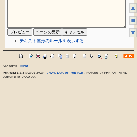
▲
■
▼
テキスト整形のルールを表示する
Site admin:
Irrlicht
PukiWiki 1.5.3
© 2001-2020
PukiWiki Development Team
. Powered by PHP 7.4 : HTML
convert time: 0.005 sec.