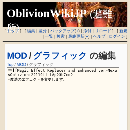
OblivionWikiJP
(避難
所)
[
トップ
] [
編集
|
差分
|
バックアップ
(
+
) |
添付
|
リロード
] [
新規
|
一覧
|
検索
|
最終更新
(
+
) |
ヘルプ
|
ログイン
]
MOD
/
グラフィック
の編集
Top
/
MOD
/
グラフィック