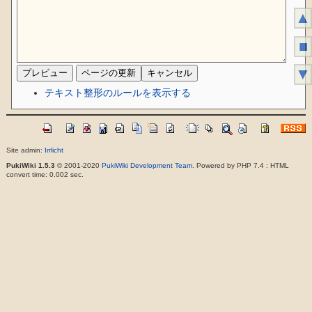
▲
■
▼
テキスト整形のルールを表示する
Site admin:
Irrlicht
PukiWiki 1.5.3
© 2001-2020
PukiWiki Development Team
. Powered by PHP 7.4 : HTML
convert time: 0.002 sec.