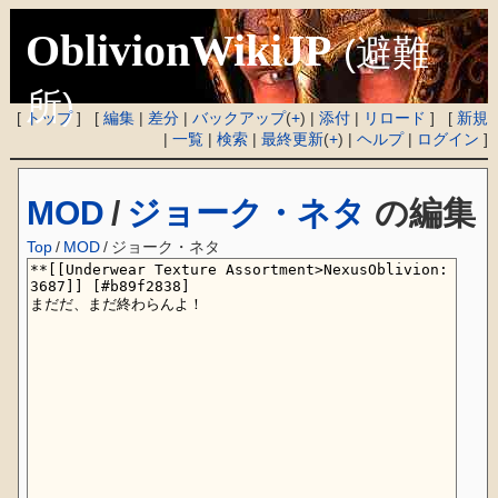
OblivionWikiJP
(避難
所)
[
トップ
] [
編集
|
差分
|
バックアップ
(
+
) |
添付
|
リロード
] [
新規
|
一覧
|
検索
|
最終更新
(
+
) |
ヘルプ
|
ログイン
]
MOD
/
ジョーク・ネタ
の編集
Top
/
MOD
/
ジョーク・ネタ