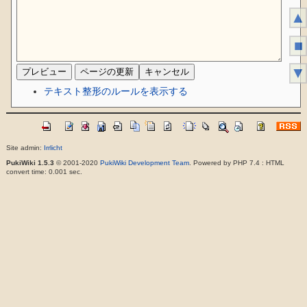
▲
■
▼
テキスト整形のルールを表示する
Site admin:
Irrlicht
PukiWiki 1.5.3
© 2001-2020
PukiWiki Development Team
. Powered by PHP 7.4 : HTML
convert time: 0.001 sec.