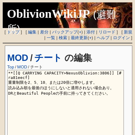
OblivionWikiJP
(避難
所)
[
トップ
] [
編集
|
差分
|
バックアップ
(
+
) |
添付
|
リロード
] [
新規
|
一覧
|
検索
|
最終更新
(
+
) |
ヘルプ
|
ログイン
]
MOD
/
チート
の編集
Top
/
MOD
/
チート