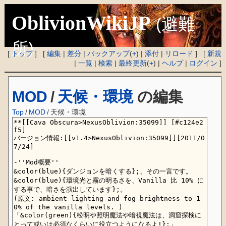
OblivionWikiJP
(避難
所)
[
トップ
] [
編集
|
差分
|
バックアップ
(
+
) |
添付
|
リロード
] [
新規
|
一覧
|
検索
|
最終更新
(
+
) |
ヘルプ
|
ログイン
]
MOD
/
天候・環境
の編集
Top
/
MOD
/
天候・環境