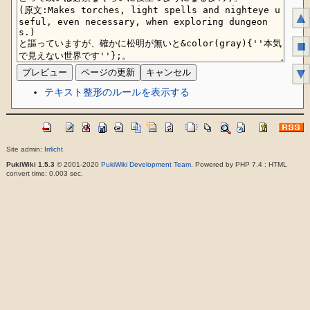
▲
■
▼
テキスト整形のルールを表示する
Site admin:
Irrlicht
PukiWiki 1.5.3
© 2001-2020
PukiWiki Development Team
. Powered by PHP 7.4 : HTML
convert time: 0.003 sec.