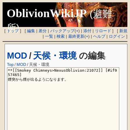
OblivionWikiJP
(避難
所)
[
トップ
] [
編集
|
差分
|
バックアップ
(
+
) |
添付
|
リロード
] [
新規
|
一覧
|
検索
|
最終更新
(
+
) |
ヘルプ
|
ログイン
]
MOD
/
天候・環境
の編集
Top
/
MOD
/
天候・環境