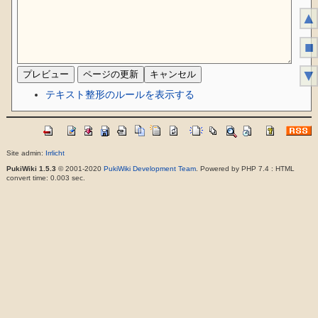
▲
■
▼
テキスト整形のルールを表示する
Site admin:
Irrlicht
PukiWiki 1.5.3
© 2001-2020
PukiWiki Development Team
. Powered by PHP 7.4 : HTML
convert time: 0.003 sec.