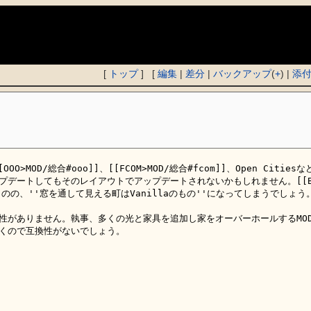
)
[
トップ
] [
編集
|
差分
|
バックアップ
(
+
) |
添