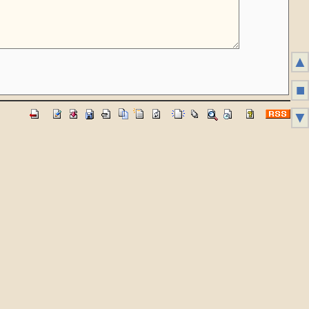
▲
■
▼