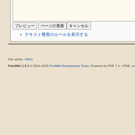
テキスト整形のルールを表示する
Site admin:
Irrlicht
PukiWiki 1.5.3
© 2001-2020
PukiWiki Development Team
. Powered by PHP 7.4 : HTML con