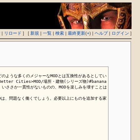
付
|
リロード
] [
新規
|
一覧
|
検索
|
最終更新
(
+
) |
ヘルプ
|
ログイン
]