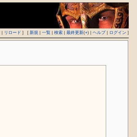
付
|
リロード
] [
新規
|
一覧
|
検索
|
最終更新
(
+
) |
ヘルプ
|
ログイン
]