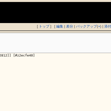
)
[
トップ
] [
編集
|
差分
|
バックアップ
(
+
) |
添