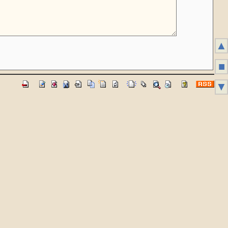
▲
■
▼