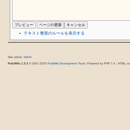
テキスト整形のルールを表示する
Site admin:
Irrlicht
PukiWiki 1.5.3
© 2001-2020
PukiWiki Development Team
. Powered by PHP 7.4 : HTML con