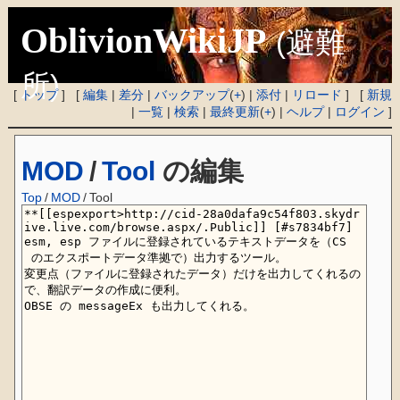
OblivionWikiJP
(避難
所)
[
トップ
] [
編集
|
差分
|
バックアップ
(
+
) |
添付
|
リロード
] [
新規
|
一覧
|
検索
|
最終更新
(
+
) |
ヘルプ
|
ログイン
]
MOD
/
Tool
の編集
Top
/
MOD
/
Tool