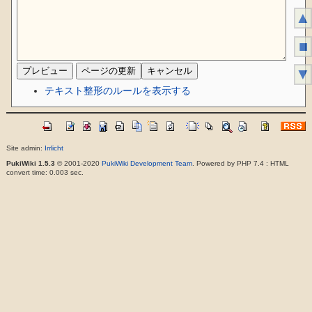
▲
■
▼
テキスト整形のルールを表示する
Site admin:
Irrlicht
PukiWiki 1.5.3
© 2001-2020
PukiWiki Development Team
. Powered by PHP 7.4 : HTML
convert time: 0.003 sec.