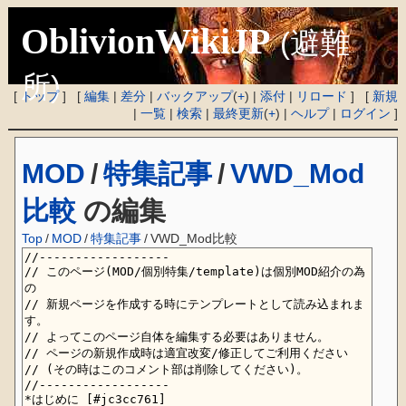
OblivionWikiJP
(避難
所)
[
トップ
] [
編集
|
差分
|
バックアップ
(
+
) |
添付
|
リロード
] [
新規
|
一覧
|
検索
|
最終更新
(
+
) |
ヘルプ
|
ログイン
]
MOD
/
特集記事
/
VWD_Mod
比較
の編集
Top
/
MOD
/
特集記事
/
VWD_Mod比較