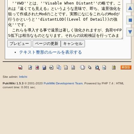
▲
■
▼
テキスト整形のルールを表示する
Site admin:
Irrlicht
PukiWiki 1.5.3
© 2001-2020
PukiWiki Development Team
. Powered by PHP 7.4 : HTML
convert time: 0.001 sec.