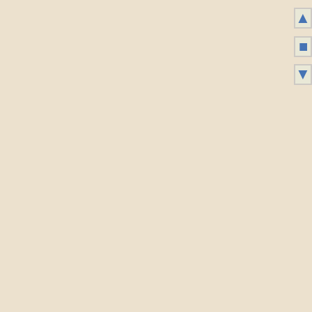
▲
■
▼