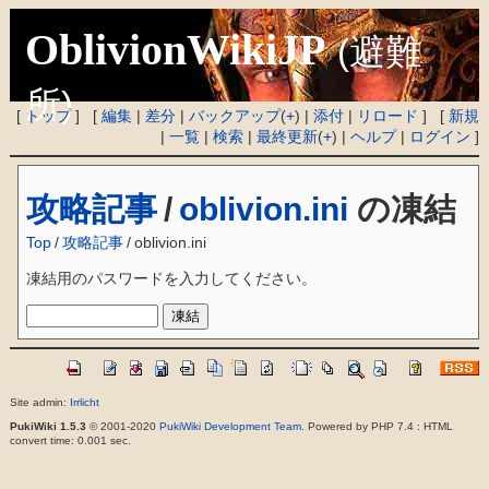
OblivionWikiJP
(避難
所)
[
トップ
] [
編集
|
差分
|
バックアップ
(
+
) |
添付
|
リロード
] [
新規
|
一覧
|
検索
|
最終更新
(
+
) |
ヘルプ
|
ログイン
]
攻略記事
/
oblivion.ini
の凍結
Top
/
攻略記事
/
oblivion.ini
凍結用のパスワードを入力してください。
Site admin:
Irrlicht
PukiWiki 1.5.3
© 2001-2020
PukiWiki Development Team
. Powered by PHP 7.4 : HTML
convert time: 0.001 sec.