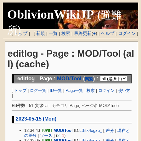
OblivionWikiJP
(避難
所)
[
トップ
] [
新規
|
一覧
|
検索
|
最終更新
(
+
) |
ヘルプ
|
ログイン
]
editlog - Page : MOD/Tool (al
l) (cache)
editlog - Page :
MOD/Tool
(
) :
閲覧
[
トップ
|
ログ一覧
|
ID一覧
|
Page一覧
|
検索
|
ログイン
|
使い方
]
Hit件数
: 51 (対象:all; カテゴリ:Page; ページ名:MOD/Tool)
2023-05-15 (Mon)
12:34:43
MOD/Tool
ID:
LBitk4xgzu_
[
差分
|
現在と
[UPD]
の差分
|
ソース
] (
2
,
1
)
12:33:05
MOD/Tool
ID:
LBitk4xgzu_
[
差分
|
現在と
[UPD]