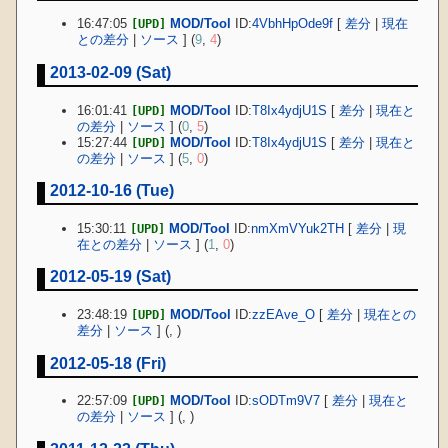
16:47:05
MOD/Tool
ID:
4VbhHpOde9f
[
差分
|
現在
[UPD]
との差分
|
ソース
] (
9
,
4
)
2013-02-09 (Sat)
16:01:41
MOD/Tool
ID:
T8Ix4ydjU1S
[
差分
|
現在と
[UPD]
の差分
|
ソース
] (
0
,
5
)
15:27:44
MOD/Tool
ID:
T8Ix4ydjU1S
[
差分
|
現在と
[UPD]
の差分
|
ソース
] (
5
,
0
)
2012-10-16 (Tue)
15:30:11
MOD/Tool
ID:
nmXmVYuk2TH
[
差分
|
現
[UPD]
在との差分
|
ソース
] (
1
,
0
)
2012-05-19 (Sat)
23:48:19
MOD/Tool
ID:
zzEAve_O
[
差分
|
現在との
[UPD]
差分
|
ソース
] (
,
)
2012-05-18 (Fri)
22:57:09
MOD/Tool
ID:
sODTm9V7
[
差分
|
現在と
[UPD]
の差分
|
ソース
] (
,
)