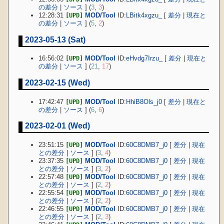
の差分
|
ソース
] (
3
,
3
)
12:28:31
MOD/Tool
ID:
LBitk4xgzu_
[
差分
|
現在と
[UPD]
の差分
|
ソース
] (
5
,
2
)
2023-05-13 (Sat)
16:56:02
MOD/Tool
ID:
eHvdg7Irzu_
[
差分
|
現在と
[UPD]
の差分
|
ソース
] (
21
,
17
)
2023-02-15 (Wed)
17:42:47
MOD/Tool
ID:
HhiB8Ols_j0
[
差分
|
現在と
[UPD]
の差分
|
ソース
] (
6
,
6
)
2023-02-01 (Wed)
23:51:15
MOD/Tool
ID:
60C8DMB7_j0
[
差分
|
現在
[UPD]
との差分
|
ソース
] (
3
,
4
)
23:37:35
MOD/Tool
ID:
60C8DMB7_j0
[
差分
|
現在
[UPD]
との差分
|
ソース
] (
3
,
2
)
22:57:48
MOD/Tool
ID:
60C8DMB7_j0
[
差分
|
現在
[UPD]
との差分
|
ソース
] (
2
,
2
)
22:55:54
MOD/Tool
ID:
60C8DMB7_j0
[
差分
|
現在
[UPD]
との差分
|
ソース
] (
2
,
2
)
22:46:55
MOD/Tool
ID:
60C8DMB7_j0
[
差分
|
現在
[UPD]
との差分
|
ソース
] (
2
,
3
)