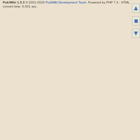
PukiWiki 1.5.3
© 2001-2020
PukiWiki Development Team
. Powered by PHP 7.4 : HTML
▲
convert time: 0.001 sec.
■
▼