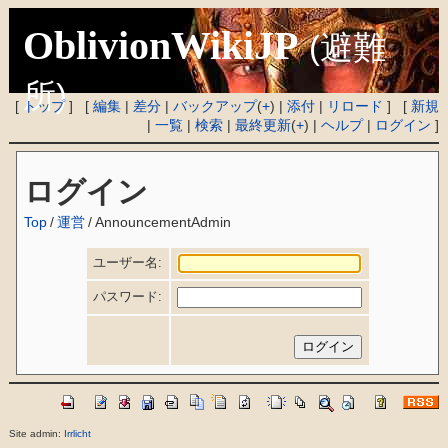
OblivionWikiJP
(避難
所)
[
トップ
] [
編集
|
差分
|
バックアップ
(
+
) |
添付
|
リロード
] [
新規
|
一覧
|
検索
|
最終更新
(
+
) |
ヘルプ
|
ログイン
]
ログイン
Top
/
運営
/
AnnouncementAdmin
ユーザー名:
パスワード:
Site admin:
Irrlicht