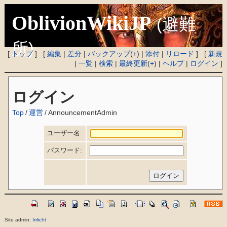
OblivionWikiJP
(避難
所)
[
トップ
] [
編集
|
差分
|
バックアップ
(
+
) |
添付
|
リロード
] [
新規
|
一覧
|
検索
|
最終更新
(
+
) |
ヘルプ
|
ログイン
]
ログイン
Top
/
運営
/
AnnouncementAdmin
ユーザー名:
パスワード:
Site admin:
Irrlicht