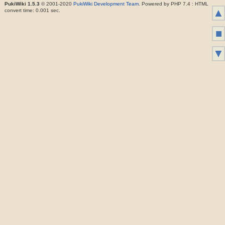
PukiWiki 1.5.3
© 2001-2020
PukiWiki Development Team
. Powered by PHP 7.4 : HTML
▲
convert time: 0.001 sec.
■
▼