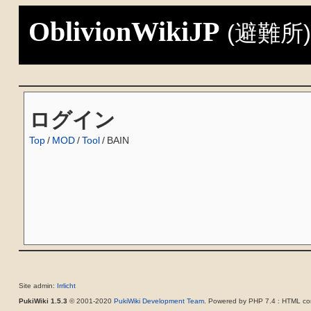
OblivionWikiJP
(避難所
ログイン
Top
/
MOD
/
Tool
/
BAIN
Site admin:
Irrlicht
PukiWiki 1.5.3
© 2001-2020
PukiWiki Development Team
. Powered by PHP 7.4 : HTML con