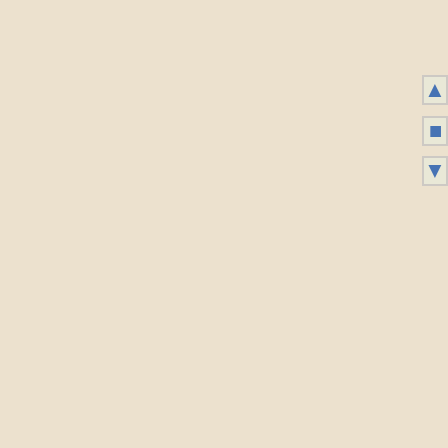
▲
■
▼