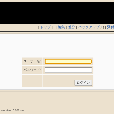
)
[
トップ
] [
編集
|
差分
|
バックアップ
(
+
) |
添
ユーザー名:
パスワード:
vert time: 0.002 sec.