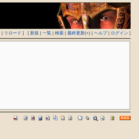
付
|
リロード
] [
新規
|
一覧
|
検索
|
最終更新
(
+
) |
ヘルプ
|
ログイン
]