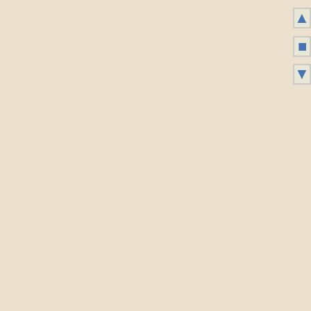
▲
■
▼