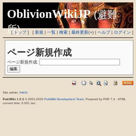
OblivionWikiJP
(避難
所)
[
トップ
] [
新規
|
一覧
|
検索
|
最終更新
(
+
) |
ヘルプ
|
ログイン
]
ページ新規作成
ページ新規作成:
Site admin:
Irrlicht
PukiWiki 1.5.3
© 2001-2020
PukiWiki Development Team
. Powered by PHP 7.4 : HTML
convert time: 0.001 sec.