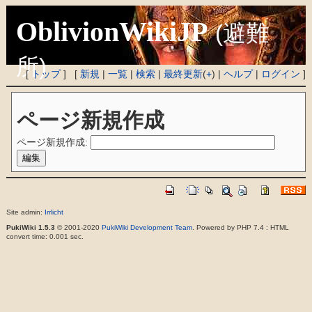
OblivionWikiJP
(避難
所)
[
トップ
] [
新規
|
一覧
|
検索
|
最終更新
(
+
) |
ヘルプ
|
ログイン
]
ページ新規作成
ページ新規作成:
Site admin:
Irrlicht
PukiWiki 1.5.3
© 2001-2020
PukiWiki Development Team
. Powered by PHP 7.4 : HTML
convert time: 0.001 sec.