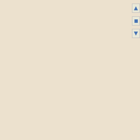
▲
■
▼