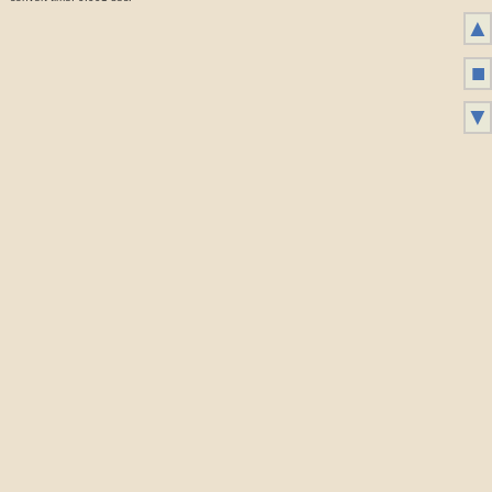
▲
■
▼