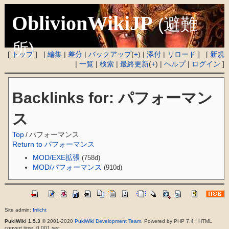
OblivionWikiJP
(避難
所)
[
トップ
] [
編集
|
差分
|
バックアップ
(
+
) |
添付
|
リロード
] [
新規
|
一覧
|
検索
|
最終更新
(
+
) |
ヘルプ
|
ログイン
]
Backlinks for: パフォーマン
ス
Top
/
パフォーマンス
Return to パフォーマンス
MOD/EXE拡張
(758d)
MOD/パフォーマンス
(910d)
Site admin:
Irrlicht
PukiWiki 1.5.3
© 2001-2020
PukiWiki Development Team
. Powered by PHP 7.4 : HTML
convert time: 0.001 sec.