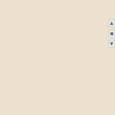
▲
■
▼