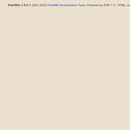
PukiWiki 1.5.3
© 2001-2020
PukiWiki Development Team
. Powered by PHP 7.4 : HTML con