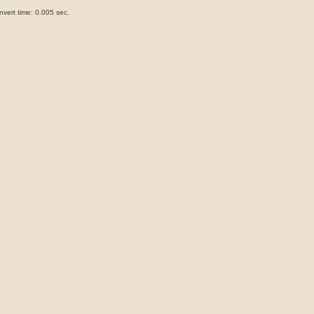
vert time: 0.005 sec.