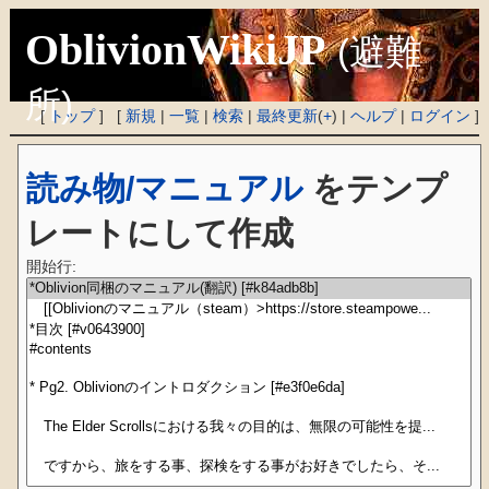
OblivionWikiJP
(避難
所)
[
トップ
] [
新規
|
一覧
|
検索
|
最終更新
(
+
) |
ヘルプ
|
ログイン
]
読み物/マニュアル
をテンプ
レートにして作成
開始行: