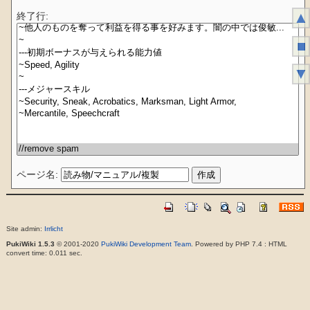
▲
終了行:
■
▼
ページ名:
Site admin:
Irrlicht
PukiWiki 1.5.3
© 2001-2020
PukiWiki Development Team
. Powered by PHP 7.4 : HTML
convert time: 0.011 sec.