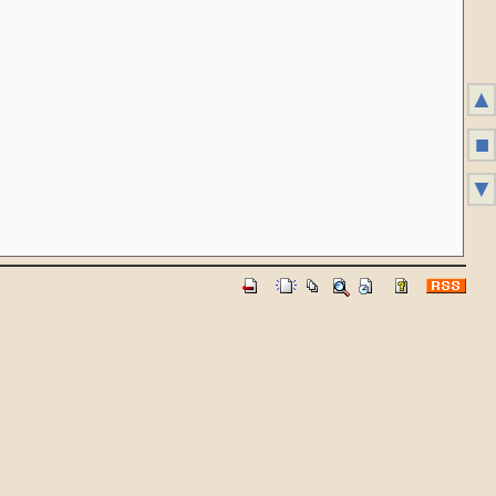
▲
■
▼