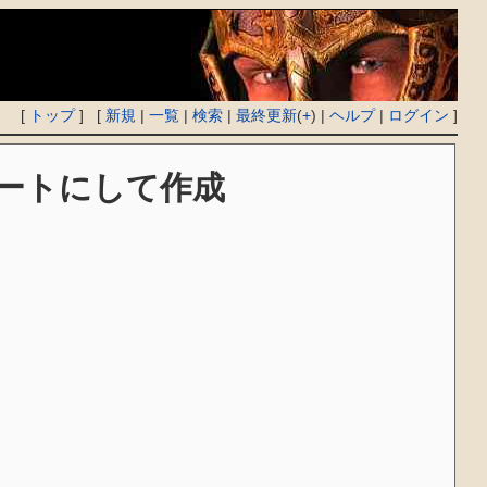
[
トップ
] [
新規
|
一覧
|
検索
|
最終更新
(
+
) |
ヘルプ
|
ログイン
]
ートにして作成