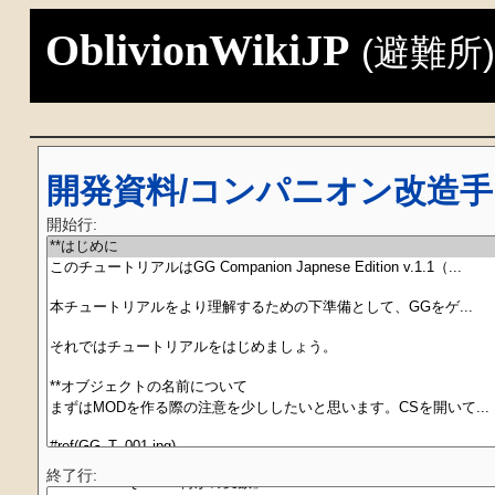
OblivionWikiJP
(避難所
開発資料/コンパニオン改造手引
開始行:
終了行: