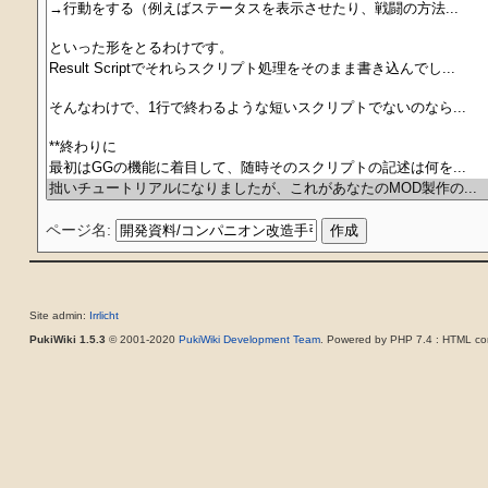
ページ名:
Site admin:
Irrlicht
PukiWiki 1.5.3
© 2001-2020
PukiWiki Development Team
. Powered by PHP 7.4 : HTML con