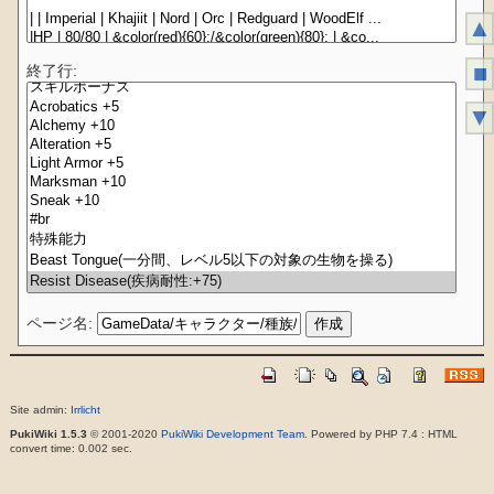
▲
■
終了行:
▼
ページ名:
Site admin:
Irrlicht
PukiWiki 1.5.3
© 2001-2020
PukiWiki Development Team
. Powered by PHP 7.4 : HTML
convert time: 0.002 sec.