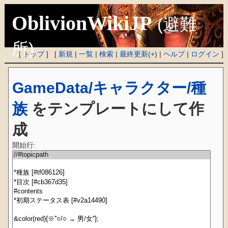
OblivionWikiJP
(避難
所)
[
トップ
] [
新規
|
一覧
|
検索
|
最終更新
(
+
) |
ヘルプ
|
ログイン
]
GameData/キャラクター/種
族
をテンプレートにして作
成
開始行: