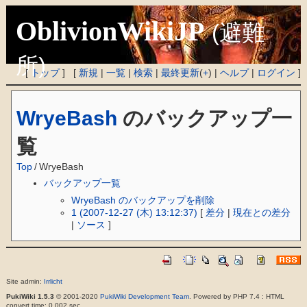
OblivionWikiJP
(避難
所)
[
トップ
] [
新規
|
一覧
|
検索
|
最終更新
(
+
) |
ヘルプ
|
ログイン
]
WryeBash
のバックアップ一
覧
Top
/
WryeBash
バックアップ一覧
WryeBash のバックアップを削除
1 (2007-12-27 (木) 13:12:37)
[
差分
|
現在との差分
|
ソース
]
Site admin:
Irrlicht
PukiWiki 1.5.3
© 2001-2020
PukiWiki Development Team
. Powered by PHP 7.4 : HTML
convert time: 0.002 sec.