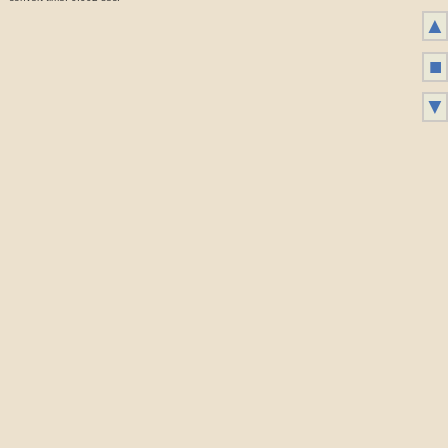
▲
■
▼