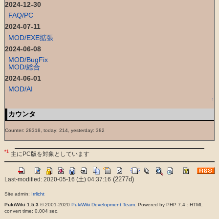
2024-12-30
FAQ/PC
2024-07-11
MOD/EXE拡張
2024-06-08
MOD/BugFix
MOD/総合
2024-06-01
MOD/AI
↑
カウンタ
Counter: 28318, today: 214, yesterday: 382
*1
主にPC版を対象としています
(2277d)
Last-modified: 2020-05-16 (土) 04:37:16
Site admin:
Irrlicht
PukiWiki 1.5.3
© 2001-2020
PukiWiki Development Team
. Powered by PHP 7.4 : HTML
convert time: 0.004 sec.