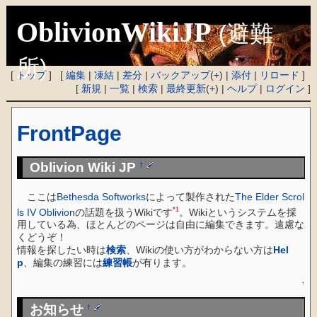
OblivionWikiJP
(避難
所)
[
トップ
] [
編集
|
凍結
|
差分
|
バックアップ
(
+
) |
添付
|
リロード
]
[
新規
|
一覧
|
検索
|
最終更新
(
+
) |
ヘルプ
|
ログイン
]
FrontPage
Oblivion Wiki JP
†
ここは
Bethesda Softworks
によって製作された
The Elder Scrol
*1
ls IV Oblivion
の話題を扱うWikiです
。Wikiというシステムを採
用している為、ほとんどのページは自由に編集できます。遠慮な
くどうぞ！
情報を探したい時は
検索
、Wikiの使い方がわからない方は
Hel
p
、編集の練習には
練習帳
が有ります。
↑
お知らせ
†