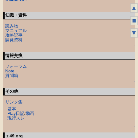
▲
↑
知識・資料
■
読み物
マニュアル
▼
攻略記事
開発資料
↑
情報交換
フォーラム
Note
質問箱
↑
その他
リンク集
基本
Play日記
/
動画
現行スレ
↑
ｚ49.org