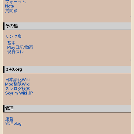
フォーラム
Note
質問箱
↑
その他
リンク集
基本
Play日記
/
動画
現行スレ
↑
ｚ49.org
日本語化Wiki
Mod翻訳Wiki
スレログ検索
Skyrim Wiki JP
↑
管理
運営
管理blog