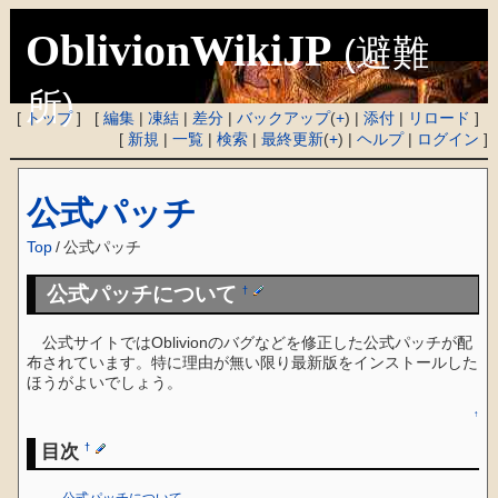
OblivionWikiJP
(避難
所)
[
トップ
] [
編集
|
凍結
|
差分
|
バックアップ
(
+
) |
添付
|
リロード
]
[
新規
|
一覧
|
検索
|
最終更新
(
+
) |
ヘルプ
|
ログイン
]
公式パッチ
Top
/
公式パッチ
公式パッチについて
†
公式サイトではOblivionのバグなどを修正した公式パッチが配
布されています。特に理由が無い限り最新版をインストールした
ほうがよいでしょう。
↑
目次
†
公式パッチについて