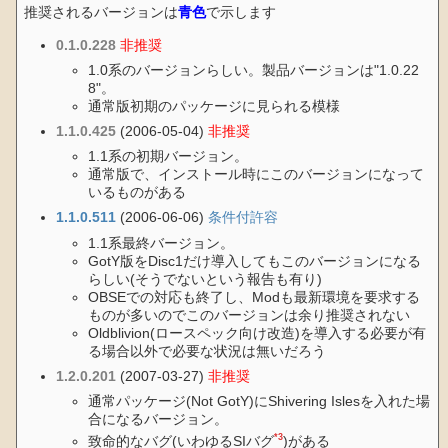
推奨されるバージョンは
青色
で示します
0.1.0.228
非推奨
1.0系のバージョンらしい。製品バージョンは"1.0.22
8"。
通常版初期のパッケージに見られる模様
1.1.0.425
(2006-05-04)
非推奨
1.1系の初期バージョン。
通常版で、インストール時にこのバージョンになって
いるものがある
1.1.0.511
(2006-06-06)
条件付許容
1.1系最終バージョン。
GotY版をDisc1だけ導入してもこのバージョンになる
らしい(そうでないという報告も有り)
OBSEでの対応も終了し、Modも最新環境を要求する
ものが多いのでこのバージョンは余り推奨されない
Oldblivion(ロースペック向け改造)を導入する必要が有
る場合以外で必要な状況は無いだろう
1.2.0.201
(2007-03-27)
非推奨
通常パッケージ(Not GotY)にShivering Islesを入れた場
合になるバージョン。
*3
致命的なバグ(いわゆるSIバグ
)がある