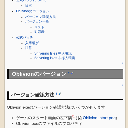
目次
Oblivionのバージョン
バージョン確認方法
バージョン一覧
リスト
対応表
公式パッチ
入手場所
注意
Shivering Isles 導入環境
Shivering Isles 非導入環境
↑
Oblivionのバージョン
†
↑
バージョン確認方法
†
Oblivion.exeのバージョン確認方法はいくつか有ります
*1
ゲームのスタート画面の左下隅
(
Oblivion_start.png
)
Oblivion.exeのファイルのプロパティ