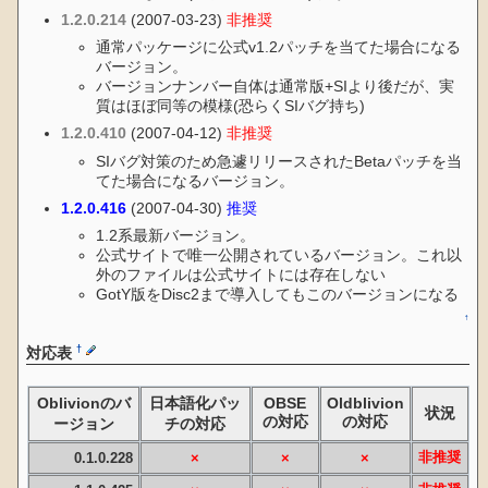
1.2.0.214
(2007-03-23)
非推奨
通常パッケージに公式v1.2パッチを当てた場合になる
バージョン。
バージョンナンバー自体は通常版+SIより後だが、実
質はほぼ同等の模様(恐らくSIバグ持ち)
1.2.0.410
(2007-04-12)
非推奨
SIバグ対策のため急遽リリースされたBetaパッチを当
てた場合になるバージョン。
1.2.0.416
(2007-04-30)
推奨
1.2系最新バージョン。
公式サイトで唯一公開されているバージョン。これ以
外のファイルは公式サイトには存在しない
GotY版をDisc2まで導入してもこのバージョンになる
↑
†
対応表
Oblivionのバ
日本語化パッ
OBSE
Oldblivion
状況
の対応
の対応
ージョン
チの対応
非推奨
0.1.0.228
×
×
×