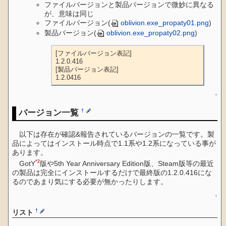
ファイルバージョンと製品バージョンで微妙に異なる
が、意味は同じ
ファイルバージョン(
oblivion.exe_propaty01.png
)
製品バージョン(
oblivion.exe_propaty02.png
)
[ファイルバージョン表記]

1.2.0.416

[製品バージョン表記]

1.2.0416
↑
バージョン一覧
†
以下は存在が確認&報告されているバージョンの一覧です。製
品によってはインストール時点で1.1系や1.2系になっている事が
あります。
*2
GotY
版や5th Year Anniversary Edition版、Steam版等の最近
の製品は完全にインストールするだけで最終版の1.2.0.416にな
るのであまり気にする必要が無かったりします。
↑
†
リスト