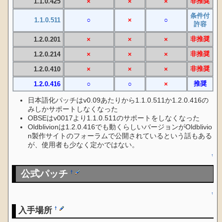
非推奨
1.1.0.425
×
×
×
条件付
1.1.0.511
○
×
○
許容
非推奨
1.2.0.201
×
×
×
非推奨
1.2.0.214
×
×
×
非推奨
1.2.0.410
×
×
×
推奨
1.2.0.416
○
○
×
日本語化パッチはv0.09あたりから1.1.0.511か1.2.0.416の
みしかサポートしなくなった
OBSEはv0017より1.1.0.511のサポートをしなくなった
Oldblivionは1.2.0.416でも動くらしいバージョンがOldblivio
n製作サイトのフォーラムで公開されているという話もある
が、使用者も少なく定かではない。
↑
公式パッチ
†
↑
入手場所
†