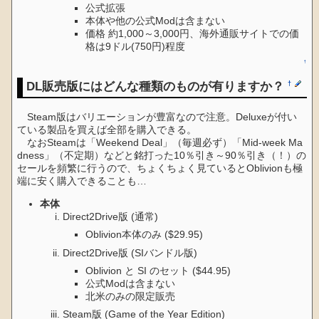
公式拡張
本体や他の公式Modは含まない
価格 約1,000～3,000円、海外通販サイトでの価
格は9ドル(750円)程度
↑
DL販売版にはどんな種類のものが有りますか？
†
Steam版はバリエーションが豊富なので注意。Deluxeが付い
ている製品を買えば全部を購入できる。
なおSteamは「Weekend Deal」（毎週必ず）「Mid-week Ma
dness」（不定期）などと銘打った10％引き～90％引き（！）の
セールを頻繁に行うので、ちょくちょく見ているとOblivionも極
端に安く購入できることも…
本体
Direct2Drive版 (通常)
Oblivion本体のみ ($29.95)
Direct2Drive版 (SIバンドル版)
Oblivion と SI のセット ($44.95)
公式Modは含まない
北米のみの限定販売
Steam版 (Game of the Year Edition)