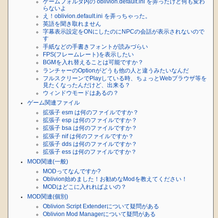
ゲームフォルダ内の oblivion.default.ini を弄ったけど何も変わ
らないよ
え！oblivion.default.ini を弄っちゃった。
英語を聞き取れません
字幕表示設定をONにしたのにNPCの会話が表示されないので
す
手紙などの手書きフォントが読みづらい
FPS(フレームレート)を表示したい
BGMを入れ替えることは可能ですか？
ランチャーのOptionがどうも他の人と違うみたいなんだ
フルスクリーンでPlayしている時、ちょっとWebブラウザ等を
見たくなったんだけど、出来る？
ウィンドウモードはあるの？
ゲーム関連ファイル
拡張子 esm は何のファイルですか？
拡張子 esp は何のファイルですか？
拡張子 bsa は何のファイルですか？
拡張子 nif は何のファイルですか？
拡張子 dds は何のファイルですか？
拡張子 ess は何のファイルですか？
MOD関連(一般)
MODってなんですか?
Oblivion始めました！お勧めなModを教えてください！
MODはどこに入れればよいの？
MOD関連(個別)
Oblivion Script Extenderについて疑問がある
Oblivion Mod Managerについて疑問がある