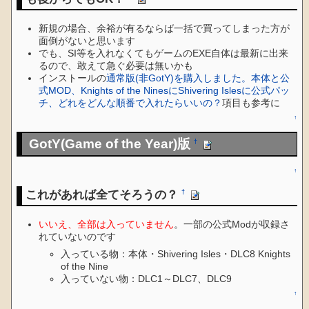
新規の場合、余裕が有るならば一括で買ってしまった方が
面倒がないと思います
でも、SI等を入れなくてもゲームのEXE自体は最新に出来
るので、敢えて急ぐ必要は無いかも
インストールの
通常版(非GotY)を購入しました。本体と公
式MOD、Knights of the NinesにShivering Islesに公式パッ
チ、どれをどんな順番で入れたらいいの？
項目も参考に
↑
GotY(Game of the Year)版
†
↑
これがあれば全てそろうの？
†
いいえ、全部は入っていません
。一部の公式Modが収録さ
れていないのです
入っている物：本体・Shivering Isles・DLC8 Knights
of the Nine
入っていない物：DLC1～DLC7、DLC9
↑