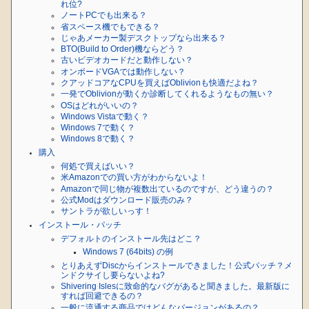
れ位?
ノートPCでも出来る？
省スペース機でもできる？
じゃあメーカー製デスクトップなら出来る？
BTO(Build to Order)機ならどう？
古いビデオカードだと動作しない？
オンボードVGAでは動作しない？
クアッドコアなCPUを買えばOblivionも快適だよね？
一発でOblivionが動くか診断してくれるようなもの無い？
OSはどれがいいの？
Windows Vistaで動く？
Windows 7で動く？
Windows 8で動く？
購入
何処で買えばいい？
米Amazonでの買い方がわからないよ！
Amazonで同じ物が複数出ているのですが、どう違うの？
公式Modはダウンロード販売のみ？
サントラが欲しいっす！
インストール・パッチ
デフォルトのインストール先はどこ？
Windows 7 (64bits) の例
とりあえずDiscからインストールできました！公式パッチ？メ
ンドクサイし要らないよね?
Shivering Islesに致命的なバグがあると聞きました。最新版に
すれば回避できるの？
一般に流通する商品ではどんなバージョンがあるの？