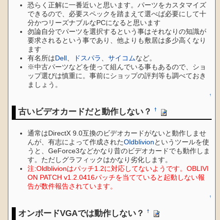
恐らく正解に一番近いと思います。パーツをカスタマイズ
できるので、必要スペックを踏まえて選べば必要にして十
分かつリーズナブルなPCになると思います
勿論自分でパーツを選択するという事はそれなりの知識が
要求されるという事であり、他よりも敷居は多少高くなり
ます
有名所は
Dell
、
ドスパラ
、
サイコム
など。
※中古パーツなどを使って組んでいる事もあるので、ショ
ップ選びは慎重に。事前にショップの評判等も調べておき
ましょう。
↑
古いビデオカードだと動作しない？
†
通常はDirectX 9.0互換のビデオカードがないと動作しませ
んが、有志によって作成された
Oldblivion
というツールを使
うと、GeForce3などかなり昔のビデオカードでも動作しま
す。ただしグラフィックはかなり劣化します。
注:Oldblivionはパッチ1.2に対応してないようです。OBLIVI
ON PATCH v1.2.0416パッチを当てていると起動しない報
告が数件報告されています。
↑
オンボードVGAでは動作しない？
†