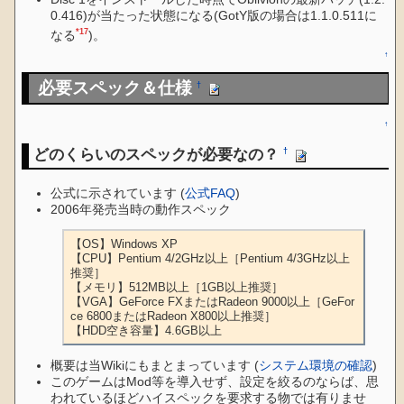
0.416)が当たった状態になる(GotY版の場合は1.1.0.511に
*17
なる
)。
↑
必要スペック＆仕様
†
↑
どのくらいのスペックが必要なの？
†
公式に示されています (
公式FAQ
)
2006年発売当時の動作スペック
【OS】Windows XP

【CPU】Pentium 4/2GHz以上［Pentium 4/3GHz以上
推奨］

【メモリ】512MB以上［1GB以上推奨］

【VGA】GeForce FXまたはRadeon 9000以上［GeFor
ce 6800またはRadeon X800以上推奨］

【HDD空き容量】4.6GB以上
概要は当Wikiにもまとまっています (
システム環境の確認
)
このゲームはMod等を導入せず、設定を絞るのならば、思
われているほどハイスペックを要求する物では有りませ