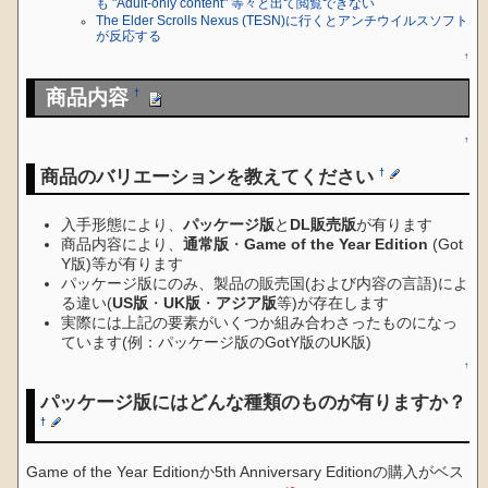
も "Adult-only content" 等々と出て閲覧できない
The Elder Scrolls Nexus (TESN)に行くとアンチウイルスソフト
が反応する
↑
商品内容
†
↑
商品のバリエーションを教えてください
†
入手形態により、
パッケージ版
と
DL販売版
が有ります
商品内容により、
通常版
・
Game of the Year Edition
(Got
Y版)等が有ります
パッケージ版にのみ、製品の販売国(および内容の言語)によ
る違い(
US版
・
UK版
・
アジア版
等)が存在します
実際には上記の要素がいくつか組み合わさったものになっ
ています(例：パッケージ版のGotY版のUK版)
↑
パッケージ版にはどんな種類のものが有りますか？
†
Game of the Year Editionか5th Anniversary Editionの購入がベス