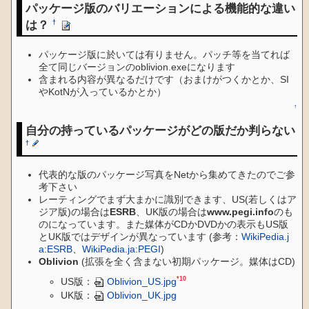
パッケージ版のバリエーションによる機能的な違い
は？
†
パッケージ版に於いては有りません。パッチ等を当てれば
全て同じバージョンのoblivion.exeになります
含まれる内容が異なるだけです（おまけがつくかとか、SI
やKotNが入っているかとか）
↑
自分の持っているパッケージがどの版だか判らない
†
代表的な版のパッケージ写真をNetから集めてきたのでご参
考下さい
レーティングでまず大まかに識別できます、US(若しくはア
ジア版)の場合は
ESRB
、UK版の場合は
www.pegi.info
のも
のになっています。また媒体がCDかDVDかの表示もUS版
とUK版ではデザインが異なっています (参考：
WikiPedia.j
a:ESRB
、
WikiPedia.ja:PEGI
)
Oblivion
(拡張を全く含まない初期パッケージ。媒体はCD)
*10
US版：
Oblivion_US.jpg
UK版：
Oblivion_UK.jpg