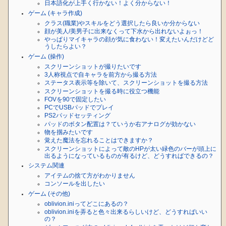
日本語化が上手く行かない！よく分からない！
ゲーム (キャラ作成)
クラス(職業)やスキルをどう選択したら良いか分からない
顔が美人/美男子に出来なくって下水から出れないよぉっ！
やっぱりマイキャラの顔が気に食わない！変えたいんだけどど
うしたらよい？
ゲーム (操作)
スクリーンショットが撮りたいです
3人称視点で自キャラを前方から撮る方法
ステータス表示等を除いて、スクリーンショットを撮る方法
スクリーンショットを撮る時に役立つ機能
FOVを90で固定したい
PCでUSBパッドでプレイ
PS2パッドセッティング
パッドのボタン配置は？ていうか右アナログが効かない
物を掴みたいです
覚えた魔法を忘れることはできますか？
スクリーンショットによって敵のHPが太い緑色のバーが頭上に
出るようになっているものが有るけど、どうすればできるの？
システム関連
アイテムの捨て方がわかりません
コンソールを出したい
ゲーム (その他)
oblivion.iniってどこにあるの？
oblivion.iniを弄ると色々出来るらしいけど、どうすればいい
の？