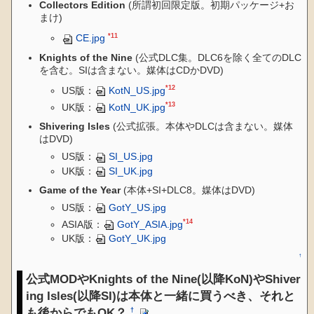
Collectors Edition
(所謂初回限定版。初期パッケージ+お
まけ)
*11
CE.jpg
Knights of the Nine
(公式DLC集。DLC6を除く全てのDLC
を含む。SIは含まない。媒体はCDかDVD)
*12
US版：
KotN_US.jpg
*13
UK版：
KotN_UK.jpg
Shivering Isles
(公式拡張。本体やDLCは含まない。媒体
はDVD)
US版：
SI_US.jpg
UK版：
SI_UK.jpg
Game of the Year
(本体+SI+DLC8。媒体はDVD)
US版：
GotY_US.jpg
*14
ASIA版：
GotY_ASIA.jpg
UK版：
GotY_UK.jpg
↑
公式MODやKnights of the Nine(以降KoN)やShiver
ing Isles(以降SI)は本体と一緒に買うべき、それと
も後からでもOK？
†