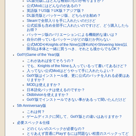
DL販売版にはどんな種類のものが有りますか？
公式Modにはどんなのがあるの？
英語版？US版？UK版？アジア版？
DL販売版とパッケージ版、どちらがお勧め？
Steamで全部入りを手に入れたいのだけど
公式拡張も含め全部手に入れたいのですけど、どう購入したら
お得？
パッケージ版のバリエーションによる機能的な違いは？
自分の持っているパッケージがどの版だか判らない
公式MODやKnights of the Nine(以降KoN)やShivering Isles(以
降SI)は本体と一緒に買うべき、それとも後からでもOK？
GotY(Game of the Year)版
これがあれば全てそろうの？
でも、Knights of the Nineも入っているって書いてあるけど？
入ってない公式Modはどうやって手に入れたらよい？
GotY版はインストール後、更に公式のパッチを入れる必要はあ
りますか？
MODは使えますか？
日本語化パッチは使えるのですか？
Oldblivionを使えますか？
GotY版でインストールできない事があるって聞いたんだけど
5th Anniversary版
これは何？
ゲームディスクに関して、GotY版との違いはありますか？
必要スペック＆仕様
どのくらいのスペックが必要なの？
とりあえず普通にPlayするには問題ない程度のスペックってど