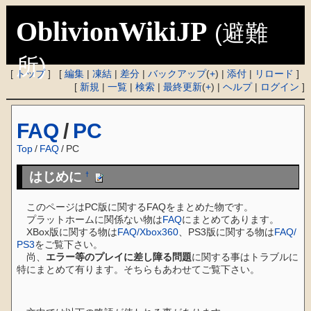
OblivionWikiJP
(避難
所)
[
トップ
] [
編集
|
凍結
|
差分
|
バックアップ
(
+
) |
添付
|
リロード
]
[
新規
|
一覧
|
検索
|
最終更新
(
+
) |
ヘルプ
|
ログイン
]
FAQ
/
PC
Top
/
FAQ
/
PC
はじめに
†
このページはPC版に関するFAQをまとめた物です。
プラットホームに関係ない物は
FAQ
にまとめてあります。
XBox版に関する物は
FAQ/Xbox360
、PS3版に関する物は
FAQ/
PS3
をご覧下さい。
尚、
エラー等のプレイに差し障る問題
に関する事はトラブルに
特にまとめて有ります。そちらもあわせてご覧下さい。