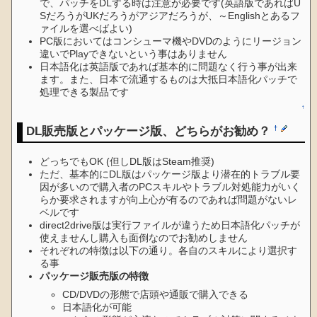
で、パッチをDLする時は注意が必要です(英語版であればU
SだろうがUKだろうがアジアだろうが、～Englishとあるフ
ァイルを選べばよい)
PC版においてはコンシューマ機やDVDのようにリージョン
違いでPlayできないという事はありません
日本語化は英語版であれば基本的に問題なく行う事が出来
ます。また、日本で流通するものは大抵日本語化パッチで
処理できる製品です
↑
DL販売版とパッケージ版、どちらがお勧め？
†
どっちでもOK (但しDL版はSteam推奨)
ただ、基本的にDL版はパッケージ版より潜在的トラブル要
因が多いので購入者のPCスキルやトラブル対処能力がいく
らか要求されますが向上心が有るのであれば問題がないレ
ベルです
direct2drive版は実行ファイルが違うため日本語化パッチが
使えませんし購入も面倒なのでお勧めしません
それぞれの特徴は以下の通り。各自のスキルにより選択す
る事
パッケージ販売版の特徴
CD/DVDの形態で店頭や通販で購入できる
日本語化が可能