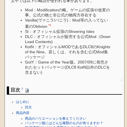
文中では以下の略語が使われる事があります。
Mod：Modificationの略。ゲームの拡張や改変の
事。公式の物と非公式の物両方存在する
Vanilla(ヴァニラ/バニラ)：Mod等の入ってない
*1
素のOblivion
SI：オフィシャル拡張のShivering Isles
DLC：オフィシャルが販売する公式Mod（Down
Load Contents)
KotN：オフィシャルMODであるDLC8のKnights
of the Nine。若しくは、それを含む公式Mod集
パッケージ
GotY：Game of the Year版。2007/09に発売さ
れたセットパッケージ(DLC8 KotN以外のDLCを
含まない)
↑
目次
†
はじめに
目次
商品内容
商品のバリエーションを教えてください
パッケージ版にはどんな種類のものが有りますか？