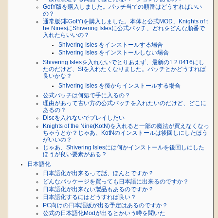
GotY版を購入しました。パッチ当ての順番はどうすればいい
の？
通常版(非GotY)を購入しました。本体と公式MOD、Knights of t
he NinesにShivering Islesに公式パッチ、どれをどんな順番で
入れたらいいの？
Shivering Isles をインストールする場合
Shivering Isles をインストールしない場合
Shivering Islesを入れないでとりあえず、最新の1.2.0416にし
たのだけど、SIを入れたくなりました。パッチとかどうすれば
良いかな？
Shivering Isles を後からインストールする場合
公式パッチは何処で手に入るの？
理由があって古い方の公式パッチを入れたいのだけど、どこに
あるの？
Discを入れないでプレイしたい
Knights of the Nine(KotN)を入れると一部の魔法が買えなくなっ
ちゃうとか？じゃあ、KotNのインストールは後回しにしたほう
がいいの？
じゃあ、Shivering Islesには何かインストールを後回しにした
ほうが良い要素がある？
日本語化
日本語化が出来るって話、ほんとですか？
どんなパッケージを買っても日本語に出来るのですか？
日本語化が出来ない製品もあるのですか？
日本語化するにはどうすれば良い？
PC向けの日本語版が出る予定はあるのですか？
公式の日本語化Modが出るとかいう噂を聞いた