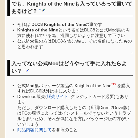
でも、Knights of the Nineも入っているって書いて
あるけど？
†
それは
DLC8 Knights of the Nine
の事です
Knights of the Nine
という名前はDLC8と公式Mod集の両
方に使われている為、混同しないように注意して下さい
公式Mod集の方はDLC8を含む為に、その名前になったもの
と思われます
↑
入ってない公式Modはどうやって手に入れたらよ
い？
†
*15
公式Mod集パッケージ製品の Knights of the Nine
を購入
すればDLC6以外は手に入ります
Download販売(
販売サイト
, クレジットカード必要)もあり
ます
ただし、ダウンロード購入したもの（所謂Direct2Drive版）
はPCの環境によってはインストールできないというトラブ
ルも多いため、それが気になる方はパッケージ版の方がい
いでしょう
商品内容に関して
を参照のこと
↑