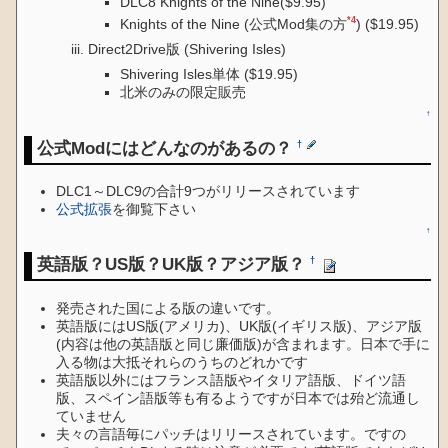
DLC8 Knights of the Nine($9.95)
*4
Knights of the Nine (公式Mod集の方
) ($19.95)
Direct2Drive版 (Shivering Isles)
Shivering Isles単体 ($19.95)
北米のみの限定販売
↑
公式Modにはどんなのがあるの？
†
DLC1～DLC9の合計9つがリリースされています
公式拡張
を御覧下さい
↑
英語版？US版？UK版？アジア版？
†
発売された国による版の違いです。
英語版にはUS版(アメリカ)、UK版(イギリス版)、アジア版
(内容は他の英語版と同じ廉価版)が含まれます。日本で手に
入る物は大抵それらのうちのどれかです
英語版以外にはフランス語版やイタリア語版、ドイツ語
版、スペイン語版等も有るようですが日本では殆ど流通し
ていません
夫々の言語毎にパッチはリリースされています。ですの