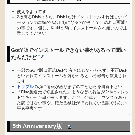
使えるようです
2枚有るDiskのうち、Disk1だけインストールすれば古いバ
ージョンの本編のみ(v1.1)になるのでそこで止めれば可能と
の事です。但し、KotNとSIはインストールされ無いので注
意してください
↑
GotY版でインストールできない事があるって聞い
たんだけど
†
一部のGotY版は正規Diskで有るにもかかわらず、不正Disk
といわれてインストールが弾かれるという報告が散見され
ます
トラブル
の項に情報がありますのでそちらを御覧下さい
『Disc製造元で修正された』ような旨の報告が2chのスレッ
ドであがった事が有ります。ただ、公式アナウンスがあっ
た訳ではない事や、確たる検証が行われている訳でもない
事も事実です
↑
5th Anniversary版
†