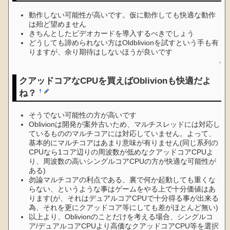
動作しない可能性が高いです。仮に動作しても快適な動作
は殆ど望めません
きちんとしたビデオカードを導入するべきでしょう
どうしても諦められない方はOldblivionを試すという手も有
りますが、余り期待はしないほうが良いです
↑
クアッドコアなCPUを買えばOblivionも快適だよ
ね？
†
そうでない可能性の方が高いです
Oblivionは開発が案外古いため、マルチスレッドには対応し
ているもののマルチコアには対応していません。よって、
基本的にマルチコアはあまり意味が有りません(同じ系列の
CPUなら1コア辺りの周波数が低めなクアッドコアCPUよ
り、周波数の高いシングルコアCPUの方が快適な可能性が
ある)
勿論マルチコアの利点である、裏で何か起動しても重くな
らない、というような事はゲームをやる上で十分価値はあ
ります(が、それはデュアルコアCPUで十分得る事が出来る
為、それを更にクアッドコア等にしても差がほとんど無い)
以上より、Oblivionのことだけを考える場合、シングルコ
ア/デュアルコアCPUより高価なクアッドコアCPU等を選択