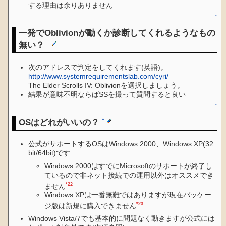
する理由は余りありません
↑
一発でOblivionが動くか診断してくれるようなもの
無い？
†
次のアドレスで判定をしてくれます(英語)。
http://www.systemrequirementslab.com/cyri/
The Elder Scrolls IV: Oblivionを選択しましょう。
結果が意味不明ならばSSを撮って質問すると良い
↑
OSはどれがいいの？
†
公式がサポートするOSはWindows 2000、Windows XP(32
bit/64bit)です
Windows 2000はすでにMicrosoftのサポートが終了し
ているので非ネット接続での運用以外はオススメでき
*22
ません
Windows XPは一番無難ではありますが現在パッケー
*23
ジ版は新規に購入できません
Windows Vista/7でも基本的に問題なく動きますが公式には