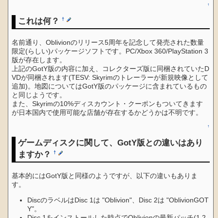
↑
これは何？
†
名前通り、Oblivionのリリース5周年を記念して発売された数量
限定(らしい)パッケージソフトです。PC/Xbox 360/PlayStation 3
版が存在します。
上記のGotY版の内容に加え、コレクターズ版に同梱されていたD
VDが同梱されます(TESV: Skyrimのトレーラーが新規映像として
追加)。地図についてはGotY版のパッケージに含まれているもの
と同じようです。
また、Skyrimの10%ディスカウント・クーポンもついてきます
が日本国内で使用可能な店舗が存在するかどうかは不明です。
↑
ゲームディスクに関して、GotY版との違いはあり
ますか？
†
基本的にはGotY版と同様のようですが、以下の違いもありま
す。
DiscのラベルはDisc 1は "Oblivion"、Disc 2は "OblivionGOT
Y"。
Disc 1をインストールした時点でOblivionの最新パッチ(1.2.