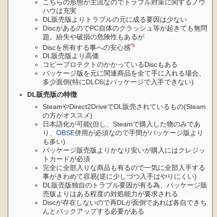
こちらの形態が主流なのでトラブル対策に関するノウ
ハウは充実
DL販売版よりトラブルの元に成る要因は少ない
DiscがあるのでPC自体のクラッシュ等が起きても無問
題。紛失や破損の危険性もあるが
*5
Discを所有する事への安心感
DL販売版より高価
コピープロテクトのかかっているDiscもある
パッケージ版を元に関連商品を全て手に入れる場合、
多少面倒(特にDLC6はパッケージで入手できない)
DL販売版の特徴
SteamやDirect2DriveでDL販売されているもの(Steam
の方がオススメ)
日本語化が可能(但し、Steamで購入した物のみであ
り、
OBSE
併用が必須なので手間がパッケージ版より
も多い)
パッケージ販売版よりかなり安いが購入にはクレジッ
トカードが必須
完全に全部入りな商品も有るので一気に全部入手する
事がきわめて容易(逆に少しづつ入手はやりにくい)
DL販売版独自のトラブル要因が有る為、パッケージ販
売版よりはある程度の対処能力が要求される
Discが存在しないので再DLが面倒であれば各自できち
んとバックアップする必要がある