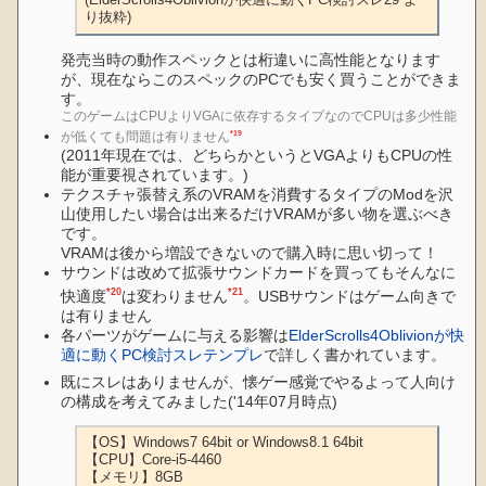
り抜粋)
発売当時の動作スペックとは桁違いに高性能となります
が、現在ならこのスペックのPCでも安く買うことができま
す。
このゲームはCPUよりVGAに依存するタイプなのでCPUは多少性能
*19
が低くても問題は有りません
(2011年現在では、どちらかというとVGAよりもCPUの性
能が重要視されています。)
テクスチャ張替え系のVRAMを消費するタイプのModを沢
山使用したい場合は出来るだけVRAMが多い物を選ぶべき
です。
VRAMは後から増設できないので購入時に思い切って！
サウンドは改めて拡張サウンドカードを買ってもそんなに
*20
*21
快適度
は変わりません
。USBサウンドはゲーム向きで
は有りません
各パーツがゲームに与える影響は
ElderScrolls4Oblivionが快
適に動くPC検討スレテンプレ
で詳しく書かれています。
既にスレはありませんが、懐ゲー感覚でやるよって人向け
の構成を考えてみました('14年07月時点)
【OS】Windows7 64bit or Windows8.1 64bit

【CPU】Core-i5-4460

【メモリ】8GB 
