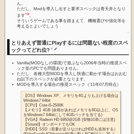
ん。
ただし、Modを導入し出すと要求スペックは青天井となり
*18
ます
。
そういうゲームである事を踏まえて、機種選びや強化等を
考えるとよいでしょう
↑
とりあえず普通にPlayするには問題ない程度のスペ
ックってどれ位?
†
Vanilla(MODなしの環境)で遊ぶなら2006年当時の推奨スペ
ック並のPCでも問題ありません。
ただし、各種大型MODを導入し快適に動かす場合はおおむ
ね以下のスペックが必要となります。
MODを導入する場合の推奨スペック（'11年07月時点）
【OS】Windows XP、メモリを4Gよりも上げる場合は
Windows7 64bit

【CPU】Core-i5-2500K

【メモリ】4GB (余裕があればメモリを8G以上に、OS
をWindows7 64bitにして4GBパッチを当てる)

【VGA】Radeon HD 6950@2GB (安物1GBには注意)

【Sound】オンボードでもOK

【HDD】SSD（容量が足りなければHDDも追加する）

(ElderScrolls4Oblivionが快適に動くPC検討スレ29 よ