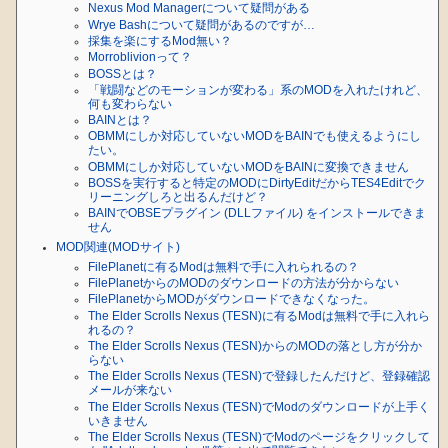
Nexus Mod Managerについて疑問がある
Wrye Bashについて疑問があるのですが…
採集を楽にするMod無い？
Morroblivionって？
BOSSとは？
「戦闘などのモーションが変わる」系のMODを入れたけれど、
何も変わらない
BAINとは？
OBMMにしか対応していないMODをBAINでも使えるようにし
たい。
OBMMにしか対応していないMODをBAINに変換できません
BOSSを実行すると特定のMODにDirtyEditだからTES4Editでク
リーニングしろと出るんだけど？
BAINでOBSEプラグイン (DLLファイル) をインストールできま
せん
MOD関連(MODサイト)
FilePlanetに有るModは無料で手に入れられるの？
FilePlanetからのMODのダウンロードの方法が分からない
FilePlanetからMODがダウンロードできなくなった。
The Elder Scrolls Nexus (TESN)に有るModは無料で手に入れら
れるの？
The Elder Scrolls Nexus (TESN)からのMODの落とし方が分か
らない
The Elder Scrolls Nexus (TESN)で登録したんだけど、登録確認
メールが来ない
The Elder Scrolls Nexus (TESN)でModのダウンロードが上手く
いきません
The Elder Scrolls Nexus (TESN)でModのページをクリックして