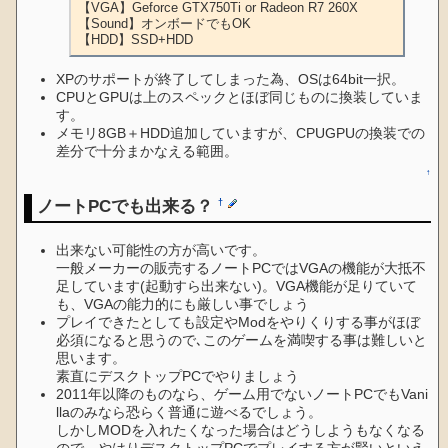
【VGA】Geforce GTX750Ti or Radeon R7 260X

【Sound】オンボードでもOK

【HDD】SSD+HDD
XPのサポートが終了してしまった為、OSは64bit一択。
CPUとGPUは上のスペックとほぼ同じものに換装していま
す。
メモリ8GB＋HDD追加していますが、CPUGPUの換装での
差分で十分まかなえる範囲。
↑
ノートPCでも出来る？
†
出来ない可能性の方が高いです。
一般メーカーの販売するノートPCではVGAの機能が大抵不
足しています(起動すら出来ない)。VGA機能が足りていて
も、VGAの能力的にも厳しい事でしょう
プレイできたとしても設定やModをやりくりする事がほぼ
必須になると思うので､このゲームを満喫する事は難しいと
思います。
素直にデスクトップPCでやりましょう
2011年以降のものなら、ゲーム用でないノートPCでもVani
llaのみなら恐らく普通に遊べるでしょう。
しかしMODを入れたくなった場合はどうしようもなくなる
ので、やはりデスクトップPCでプレイする方が賢いといえ