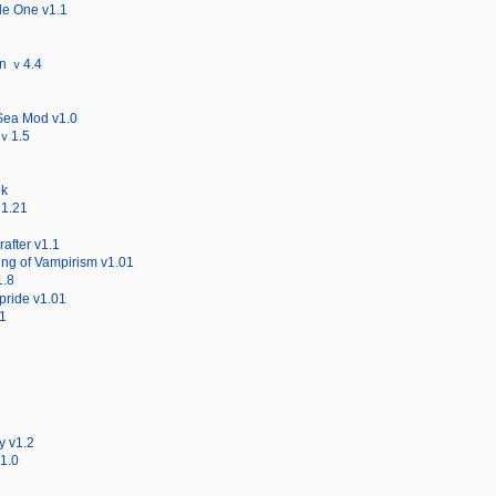
de One v1.1
on ｖ4.4
Sea Mod v1.0
 ｖ1.5
ek
ｖ1.21
after v1.1
ng of Vampirism v1.01
1.8
pride v1.01
1
y v1.2
1.0