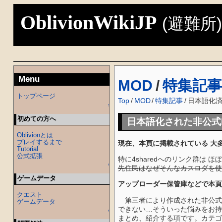
OblivionWikiJP
(避難所
Menu
MOD
/
特集記事
トップページ
Top
/
MOD
/
特集記事
/
日本語化済
↑
初めての方へ
日本語化された非公式
Oblivionとは
プレイするまで
現在、本頁に掲載されている 大
Tutorial
公式拡張
特に4sharedへのリンク群は ほ
↑
先住民はなぜそんなカスロダを使
ゲームデータ
アップローダー保管庫などで本頁
クエスト
第三者により作成された非公式の
ゲームデータ
できない…そういった悩みをお持
↑
まとめ、紹介する項です。カテゴ