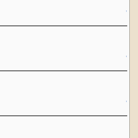
↑
↑
↑