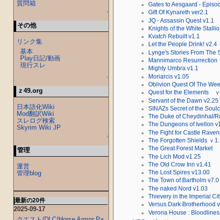
質問箱
Gates to Aesgaard - Episo
Gift Of Kynareth ver2.1
↑
JQ - Assassin Quest v1.1
その他
Knights of the White Stalli
Kvatch Rebuilt v1.1
リンク集
Let the People Drink! v2.4
基本
Lynge's Stories From The 
Play日記
/
動画
Mannimarco Resurrection
現行スレ
Mighty Umbra v1.1
Moriarcis v1.05
↑
Oblivion Quest Of The We
ｚ49.org
Quest for the Elements 
Servant of the Dawn v2.25
日本語化Wiki
SINAZs Secret of the Soulcr
Mod翻訳Wiki
The Duke of Cheydinhal/Ri
スレログ検索
The Dungeons of Ivellon v
Skyrim Wiki JP
The Fight for Castle Raven
↑
The Forgotten Shields ｖ1.
The Great Forest Market
管理
The Lich Mod v1.25
The Old Crow Inn v1.41
運営
管理blog
The Lost Spires v13.00
The Town of Bartholm v7.0
The naked Nord v1.03
Thievery in the Imperial Cit
最新の20件
Versus Dark Brotherhood v
2025-09-17
Verona House : Bloodlines
クエスト/DLC/Horse Armor Pa