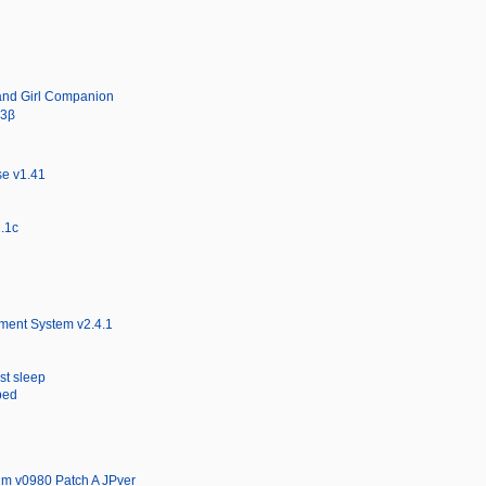
nd Girl Companion
.3β
e v1.41
.1c
ment System v2.4.1
rst sleep
ped
um v0980 Patch A JPver