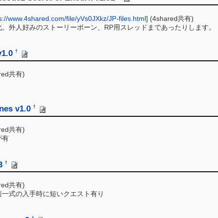
s://www.4shared.com/file/yVs0JXkz/JP-files.html
] (4shared共有)
。外人好みのストーリーボーン、RP用スレッドまであったりします。
v1.0
†
red共有)
nes v1.0
†
red共有)
が有
3
†
red共有)
一式の入手時に短いクエスト有り
†