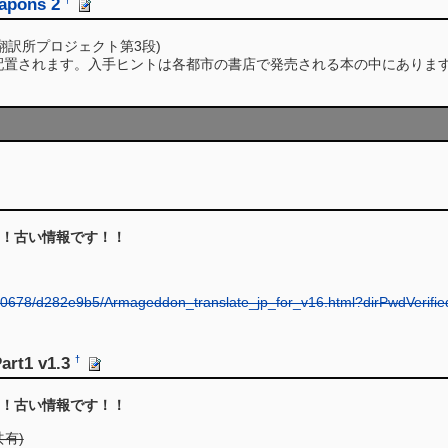
apons 2
d翻訳所プロジェクト第3段)
置されます。入手ヒントは各都市の書店で発売される本の中にありま
！古い情報です！！
000678/d282e9b5/Armageddon_translate_jp_for_v16.html?dirPwdVerif
Part1 v1.3
†
！古い情報です！！
共有)