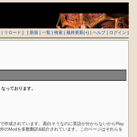
付
|
リロード
] [
新規
|
一覧
|
検索
|
最終更新
(
+
) |
ヘルプ
|
ログイン
]
くなっております。
。
作成されています。面白そうなのに英語が分からないからPlay
外のModを多数翻訳&紹介されています。このページはそれらを