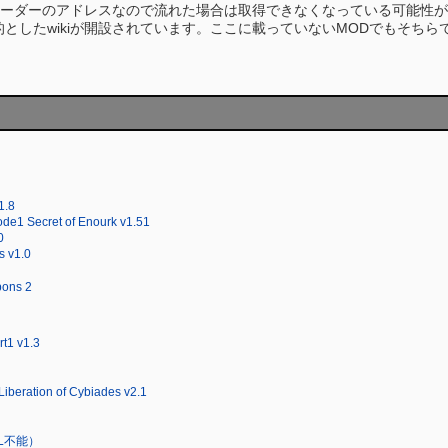
ーダーのアドレスなので流れた場合は取得できなくなっている可能性が
としたwikiが開設されています。ここに載っていないMODでもそち
1.8
ode1 Secret of Enourk v1.51
0
s v1.0
pons 2
rt1 v1.3
Liberation of Cybiades v2.1
（DL不能）