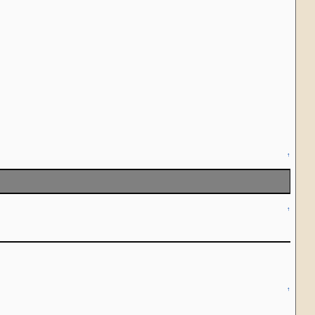
↑
↑
↑