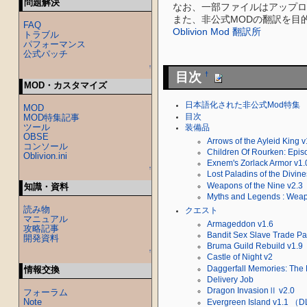
問題解決
なお、一部ファイルはアップロ
また、非公式MODの翻訳を目的
FAQ
Oblivion Mod 翻訳所
トラブル
パフォーマンス
公式パッチ
↑
目次
†
MOD・カスタマイズ
日本語化された非公式Mod特集
MOD
目次
MOD特集記事
ツール
装備品
OBSE
Arrows of the Ayleid King v
コンソール
Children Of Rourken: Epis
Oblivion.ini
Exnem's Zorlack Armor v1.
↑
Lost Paladins of the Divine
Weapons of the Nine v2.3
知識・資料
Myths and Legends : Wea
読み物
クエスト
マニュアル
Armageddon v1.6
攻略記事
Bandit Sex Slave Trade Pa
開発資料
Bruma Guild Rebuild v1.9
↑
Castle of Night v2
情報交換
Daggerfall Memories: The 
Delivery Job
Dragon InvasionⅡ v2.0
フォーラム
Note
Evergreen Island v1.1 