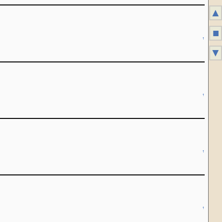
▲
■
↑
▼
↑
↑
↑