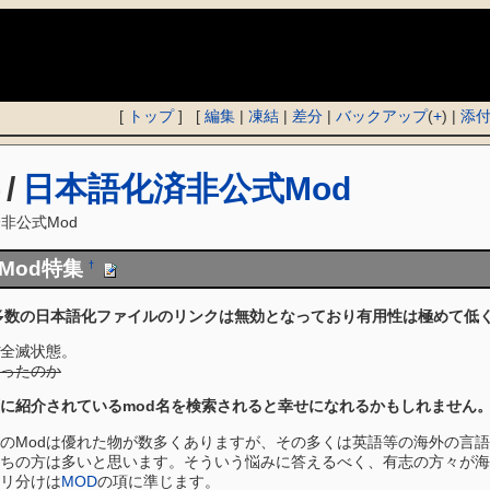
)
[
トップ
] [
編集
|
凍結
|
差分
|
バックアップ
(
+
) |
添
/
日本語化済非公式Mod
非公式Mod
Mod特集
†
多数の日本語化ファイルのリンクは無効となっており有用性は極めて低
ぼ全滅状態。
ったのか
に紹介されているmod名を検索されると幸せになれるかもしれません
Modは優れた物が数多くありますが、その多くは英語等の海外の言語で
ちの方は多いと思います。そういう悩みに答えるべく、有志の方々が海
リ分けは
MOD
の項に準じます。