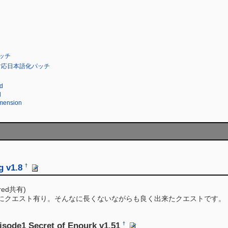
ッチ
対応日本語化パッチ
d
l
imension
g v1.8
†
red共有)
にクエスト有り。そんなに長くないながらも良く出来たクエストです。
isode1 Secret of Enourk v1.51
†