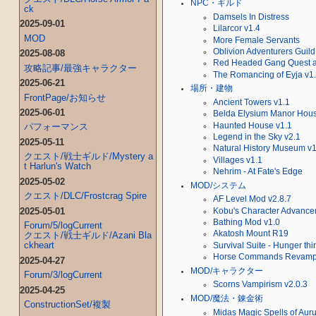
NPC・ギルド
ck
Damsels In Distress
2025-09-01
Lilarcor v1.4
MOD
More Female Servants
Oblivion Adventurers Guild
2025-08-08
Red Headed Gang Quest a
攻略記事/最強キャラクター
The Romancing of Eyja v1
2025-06-21
場所・建物
FrontPage/お知らせ
Ancient Towers v1.1
2025-06-01
Belda Elysium Manor Hous
Haunted House v1.1
パフォーマンス
Legend in the Sky v2.1
2025-05-11
Natural History Museum v1
クエスト/戦士ギルド/Mystery a
Villages v1.1
t Harlun's Watch
Nehrim - At Fate's Edge
2025-05-02
MOD/システム
クエスト/DLC/Frostcrag Spire
AF Level Mod v2.8.7
2025-05-01
Kobu's Character Advance
Bathing Mod v1.0
Forum/5/logCurrent
Akatosh Mount R19
クエスト/戦士ギルド/Azani Bla
ckheart
Survival Suite - Hunger thi
Horse Commands Revam
2025-04-27
MOD/キャラクター
Forum/3/logCurrent
Scorns Vampirism v2.0.3
2025-04-25
MOD/魔法・錬金術
ConstructionSet/複製
Midas Magic Spells of Aur