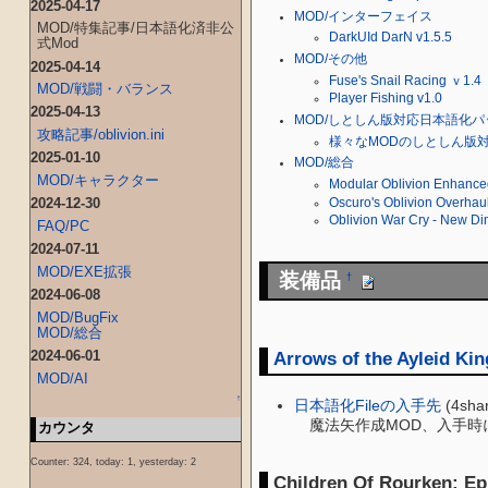
2025-04-17
MOD/インターフェイス
MOD/特集記事/日本語化済非公
DarkUId DarN v1.5.5
式Mod
MOD/その他
2025-04-14
Fuse's Snail Racing ｖ1.4
MOD/戦闘・バランス
Player Fishing v1.0
2025-04-13
MOD/しとしん版対応日本語化パ
攻略記事/oblivion.ini
様々なMODのしとしん版
2025-01-10
MOD/総合
MOD/キャラクター
Modular Oblivion Enhance
2024-12-30
Oscuro's Oblivion Overhau
Oblivion War Cry - New D
FAQ/PC
2024-07-11
MOD/EXE拡張
装備品
†
2024-06-08
MOD/BugFix
MOD/総合
Arrows of the Ayleid Kin
2024-06-01
MOD/AI
↑
日本語化Fileの入手先
(4sha
魔法矢作成MOD、入手時
カウンタ
Counter: 324, today: 1, yesterday: 2
Children Of Rourken: Ep