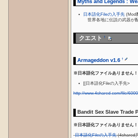
Myths and Legends : We
日本語化Fileの入手先
(Mo
世界各地に伝説の武器が配
クエスト
†
Armageddon v1.6
†
※日本語化ファイルありません！
[[日本語化Fileの入手先>
http://www.4shared.com/file/60
Bandit Sex Slave Trade 
※日本語化ファイルありません！
-
日本語化Fileの入手先
(4shared