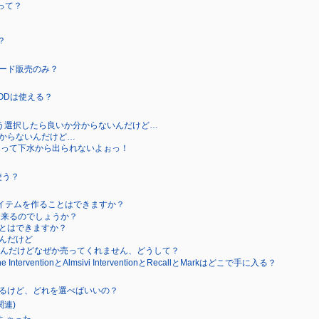
ーズって？
？
ード販売のみ？
MODは使える？
どう選択したら良いか分からないんだけど…
からないんだけど…
くって下水から出られないよぉっ！
て使う？
tアイテムを作ることはできますか？
ft出来るのでしょうか？
とはできますか？
んだけど
たんだけどなぜか売ってくれません、どうして？
terventionとAlmsivi InterventionとRecallとMarkはどこで手に入る？
るけど、どれを選べばいいの？
関連)
っちゃった