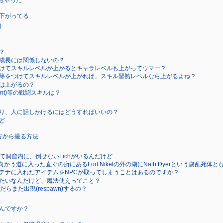
下がってる
)
？
成長には関係しないの？
けてスキルレベルが上がるとキャラレベルも上がってウマー？
等をつけてスキルレベルが上がれば、スキル習熟レベルなら上がるよね？
は上がるの？
lunt)等の戦闘スキルは？
り、人に話しかけるにはどうすればいいの？
ど
方から撮る方法
Cavernて洞窟内に、倒せないLichがいるんだけど
horrolに向かう道に入った直ぐの所にあるFort Nikelの外の湖にNath Dyerと
テナに入れたアイテムをNPCが取ってしまうことはあるのですか？
たいなんだけど、魔法使えってこと？
らまた出現(respawn)するの？
るんですか？