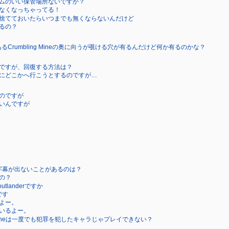
ムのいい保管場所ないですか？
なくなっちゃってる！
捨てておいたらいつまでも無くならないんだけど
るの？
にあるCrumbling Mineの奥に向うが覗ける穴が有るんだけど何か有るのかな？
ですが、回復する方法は？
にどこかへ行こうとするのですが…
のですが
いんですが
字幕が出ないことがあるのは？
の？
utlanderですか
です
よー。
いるよー。
the Nineは一度でも犯罪を犯したキャラじゃプレイできない？