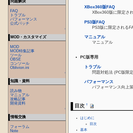
問題解決
XBox360版FAQ
FAQ
XBox360版に限定
トラブル
パフォーマンス
PS3版FAQ
公式パッチ
PS3版に限定されるF
↑
マニュアル
MOD・カスタマイズ
マニュアル
MOD
MOD特集記事
ツール
PC版専用
OBSE
コンソール
トラブル
Oblivion.ini
問題対処法 (PC版限定
↑
知識・資料
パフォーマンス
パフォーマンス向上策 
読み物
マニュアル
攻略記事
開発資料
目次
†
↑
情報交換
はじめに
目次
フォーラム
基本
Note