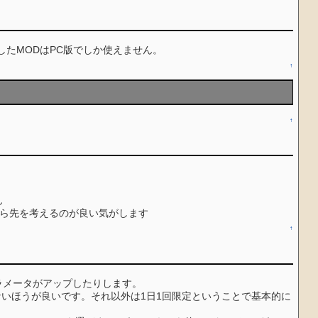
成したMODはPC版でしか使えません。
↑
↑
ん
てから先を考えるのが良い気がします
↑
ラメータがアップしたりします。
は選ばないほうが良いです。それ以外は1日1回限定ということで基本的に