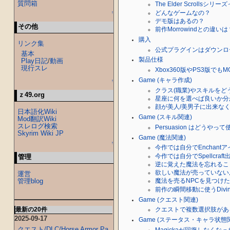
質問箱
The Elder Scrollsシリ
どんなゲームなの？
↑
デモ版はあるの？
その他
前作Morrowindとの違いは
購入
リンク集
公式プラグインはダウンロ
基本
製品仕様
Play日記
/
動画
現行スレ
Xbox360版やPS3版でも
Game (キャラ作成)
↑
クラス(職業)やスキルを
ｚ49.org
星座に何を選べば良いか分
顔が美人/美男子に出来な
日本語化Wiki
Game (スキル関連)
Mod翻訳Wiki
スレログ検索
Persuasion はどうやっ
Skyrim Wiki JP
Game (魔法関連)
↑
今作では自分でEnchan
今作では自分でSpellcra
管理
逆に覚えた魔法を忘れるこ
欲しい魔法が売っていない
運営
管理blog
魔法を売るNPCを見つけ
前作の瞬間移動に使うDivine In
Game (クエスト関連)
最新の20件
クエストで複数選択肢があ
2025-09-17
Game (ステータス・キャラ状態
クエスト/DLC/Horse Armor Pa
Magickaが回復しなくな