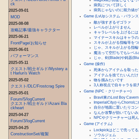
ck
病気について詳しく
2025-09-01
病気じゃないのに能力値が
Game (LvUpシステム・バランス
MOD
敵が強すぎるぞゴラァ
2025-08-08
レベルが上がりません
攻略記事/最強キャラクター
キャラレベルを上げるには
2025-06-21
マイナースキルはキャラの
FrontPage/お知らせ
スキルが上がる指輪等をつ
じゃ、スキルが上がる指輪
2025-06-01
魔法って空打ちでもレベル
パフォーマンス
じゃ、剣(Blade)や鈍器(B
2025-05-11
Game (操作)
クエスト/戦士ギルド/Mystery a
死体からアイテムを取った
t Harlun's Watch
アイテムを捨てたいんだけ
2025-05-02
物を掴みたいです
3人称視点で自キャラを前
クエスト/DLC/Frostcrag Spire
Game (NPC・クリーチャー)
2025-05-01
Bravil東のLost Boy 
Forum/5/logCurrent
ImperialCityからC
クエスト/戦士ギルド/Azani Bla
ckheart
自分が地面に置いたりコン
なんか攻撃が効いてないみ
2025-04-27
NPCやクリーチャーは死んだ
Forum/3/logCurrent
Game (アイテム)
2025-04-25
Lockpickはどこで売って
ConstructionSet/複製
ソウルジェム