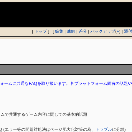
)
[
トップ
] [
編集
|
凍結
|
差分
|
バックアップ
(
+
) |
添
ォームに共通なFAQを取り扱います。各プラットフォーム固有の話題
ームで共通するゲーム内容に関しての基本的話題
AQ (エラー等の問題対処法はページ肥大化対策の為、
トラブル
に分離)