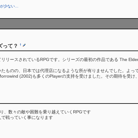
人が少ない…
リーズって？
†
リリースされているRPGです。シリーズの最初の作品である The Elder S
いたものの、日本では代理店になるような所が有りませんでした。よっ
 III Morrowind (2002)も多くのPlayerの支持を受けました。その期待を受け、リリ
公となり、数々の敵や困難を乗り越えていくRPGです
人で戦っていく事になります