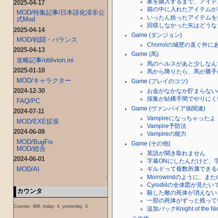
家を購入するまで、アイテ
2025-04-17
箱の中に入れたアイテムが
MOD/特集記事/日本語化済非公
いったん拾ったアイテムを
式Mod
回収しなかった矢はどうな
2025-04-14
Game (ダンジョン)
MOD/戦闘・バランス
Chorrolの城壁の直ぐ外
2025-04-13
Game (馬)
攻略記事/oblivion.ini
馬のヘルスがあと少しなん
2025-01-10
馬から降りたら、馬が勝手
MOD/キャラクター
Game (プレイのコツ)
2024-12-30
お金がなかなか貯まらない
採集が結構手間でやりにく
FAQ/PC
Game (ヴァンパイア病関連)
2024-07-11
Vampireになっちゃったよ
MOD/EXE拡張
Vampire予防法
2024-06-08
Vampireの能力
MOD/BugFix
Game (その他)
MOD/総合
英語が聞き取れません
2024-06-01
字幕ONにしたんだけど、
MOD/AI
ギルドって複数所属できる
Morrowindのように、またo
↑
Cyrodiilの全体図が見たい
カウンタ
殺した敵の死体が消えない
一部の死体がずっと残って
Counter: 469, today: 4, yesterday: 3
追加パックKnight of 