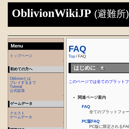
OblivionWikiJP
(避難所
Menu
FAQ
トップページ
Top
/
FAQ
↑
はじめに
†
初めての方へ
Oblivionとは
このページでは全てのプラットフ
プレイするまで
Tutorial
公式拡張
↑
関連ページ案内
ゲームデータ
FAQ
全てのプラットフォ
クエスト
ゲームデータ
PC版FAQ
↑
PC版に限定されるF