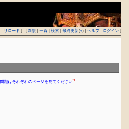
付
|
リロード
] [
新規
|
一覧
|
検索
|
最終更新
(
+
) |
ヘルプ
|
ログイン
]
*1
や問題はそれぞれのページを見てください