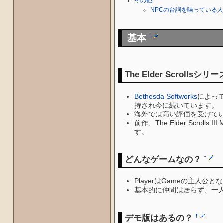
その他
NPCの台詞を喋っている
基本
†
The Elder Scrollsシ
Bethesda Softworks
によって
持され今に続いています。
海外では高い評価を受けて
前作、The Elder Scrolls
す。
どんなゲームなの？
†
PlayerはGameの主人
基本的に仲間は居らず、一
デモ版はあるの？
†