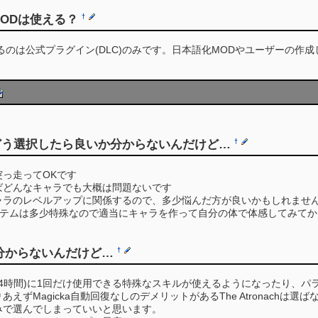
もMODは使える？
†
使えるのは公式プラグイン(DLC)のみです。日本語化MODやユーザーの作
をどう選択したら良いか分からないんだけど…
†
っ走ってOKです
ばどんなキャラでも大概は問題ないです
ャラのレベルアップに関係するので、多少悩んだ方が良いかもしれませ
ップシステムは多少特殊なので適当にキャラを作って自分の体で体感してみ
分からないんだけど…
†
24時間)に1回だけ使用できる特殊なスキルが使えるようになったり、パ
えずMagicka自動回復なしのデメリットがあるThe Atronach
みで選んでしまっていいと思います。