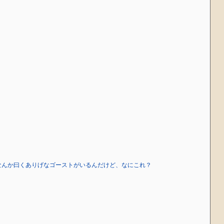
いう腐乱死体となんか曰くありげなゴーストがいるんだけど、なにこれ？