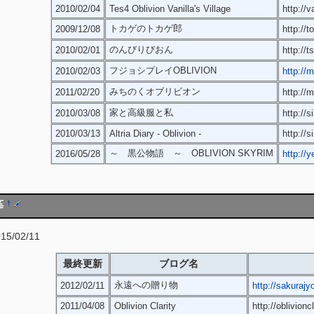
2010/02/04
Tes4 Oblivion Vanilla's Village
http://v
トカゲのトカゲ郎
2009/12/08
http://t
のんびりびおん
2010/02/01
http://
フジョシプレイOBLIVION
2010/02/03
http://m
みちのくオブリビオン
2011/02/20
http://
家と高級服と私
2010/03/08
http://s
2010/03/13
Altria Diary - Oblivion -
http://
～ 黒公物語 ～ OBLIVION SKYRIM
2016/05/28
http://
等
†
/02/11
最終更新
ブログ名
永遠への贈り物
2012/02/11
http://sakurajy
2011/04/08
Oblivion Clarity
http://oblivionc