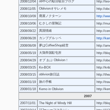
ob中心の駄目駄目ブログ
2008/12/04
http://te
Oblivionオサレメモ
2008/11/05
http://ob
廃屋ノクターン
2008/10/09
http://ww
むさしの冒険記
2008/10/06
http://mu
異国情緒
2008/09/22
http://ce
カンプグルッペ
2008/06/28
http://ka
夢はCoffeeShop経営
2008/06/09
http://ame
大鶏帝国駐屯所
2008/05/19
http://blo
オブ おぶ Oblivion！
2008/04/29
http://ob
2008/03/25
Kn-BOX
http://kn
oblivion旅日誌
2008/03/15
http://the
旅の手帳
2008/01/19
http://tr
2008/01/18
Kemo in Oblivion
http://k
2007
2007/11/01
The Night of Windy Hill
http://blo
112mハーフマラソン