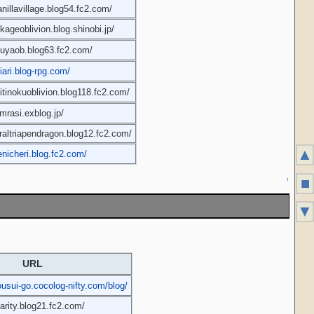
anillavillage.blog54.fc2.com/
okageoblivion.blog.shinobi.jp/
tsuyaob.blog63.fc2.com/
iari.blog-rpg.com/
mitinokuoblivion.blog118.fc2.com/
imrasi.exblog.jp/
siraltriapendragon.blog12.fc2.com/
▲
yenicheri.blog.fc2.com/
■
↑
▼
URL
ousui-go.cocolog-nifty.com/blog/
larity.blog21.fc2.com/