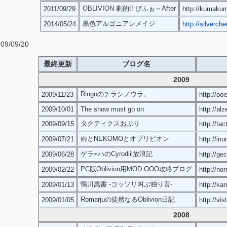
OBLIVION 劇的!! びふぉ～After
2011/09/29
http://kumaku
黒色アルゴニアンメイジ
2014/05/24
http://silverche
/09/20
最終更新
ブログ名
2009
Ringoのチラシノウラ。
2009/11/23
http://p
2009/10/01
The show must go on
http://al
タクティクスおぶり
2009/09/15
http://ta
雨とNEKOMOとオブリビオン
2009/07/21
http://inu
ゲラ=ハのCyrodiil放浪記
2009/06/28
http://ge
PC版Oblivion用MOD OOO攻略ブログ
2009/02/22
http://no
鴨川萬書 -コッソリ叫ぶ独り言-
2009/01/13
http://ka
Romarjuの徒然なるOblivion日記
2009/01/05
http://vi
2008