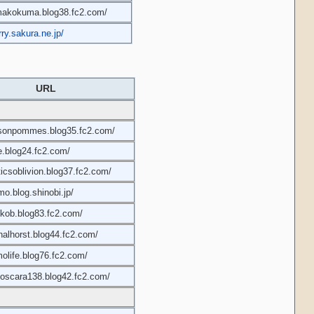
makokuma.blog38.fc2.com/
rry.sakura.ne.jp/
URL
oisonpommes.blog35.fc2.com/
ze.blog24.fc2.com/
cticsoblivion.blog37.fc2.com/
mo.blog.shinobi.jp/
ckob.blog83.fc2.com/
rnalhorst.blog44.fc2.com/
molife.blog76.fc2.com/
stoscara138.blog42.fc2.com/