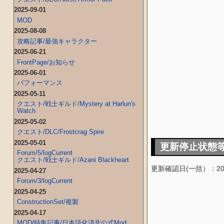
2025-09-01
MOD
2025-08-08
攻略記事/最強キャラクター
2025-06-21
FrontPage/お知らせ
2025-06-01
パフォーマンス
2025-05-11
クエスト/戦士ギルド/Mystery at Harlun's
Watch
2025-05-02
クエスト/DLC/Frostcrag Spire
2025-05-01
更新停止状態
Forum/5/logCurrent
クエスト/戦士ギルド/Azani Blackheart
更新確認日(一括）：2015
2025-04-27
Forum/3/logCurrent
2025-04-25
ConstructionSet/複製
2025-04-17
MOD/特集記事/日本語化済非公式Mod