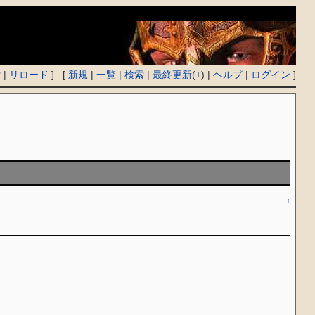
付
|
リロード
] [
新規
|
一覧
|
検索
|
最終更新
(
+
) |
ヘルプ
|
ログイン
]
↑