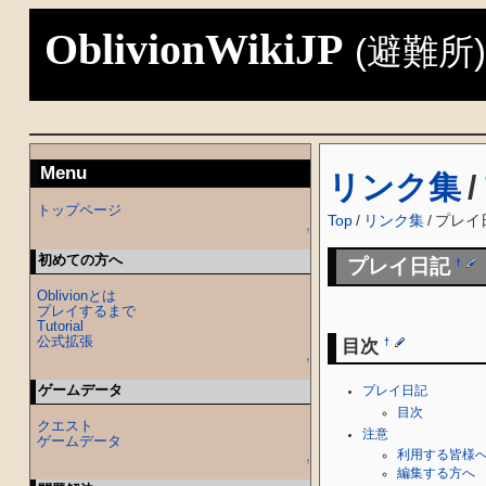
OblivionWikiJP
(避難所
Menu
リンク集
/
トップページ
Top
/
リンク集
/
プレイ
↑
初めての方へ
プレイ日記
†
Oblivionとは
プレイするまで
Tutorial
公式拡張
目次
†
↑
ゲームデータ
プレイ日記
目次
クエスト
注意
ゲームデータ
利用する皆様
↑
編集する方へ