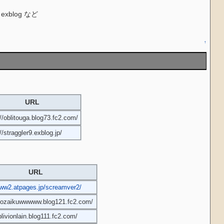
xblog など
↑
URL
://oblitouga.blog73.fc2.com/
://straggler9.exblog.jp/
URL
www2.atpages.jp/screamver2/
/mozaikuwwwww.blog121.fc2.com/
blivionlain.blog111.fc2.com/