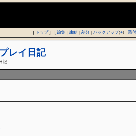
)
[
トップ
] [
編集
|
凍結
|
差分
|
バックアップ
(
+
) |
添
プレイ日記
日記
へ