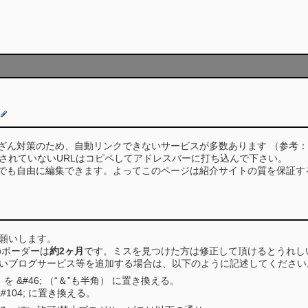
の改ざん対策のため、自動リンクできないサービスが多数あります （参考
されていないURLはコピペしてアドレスバーに打ち込んで下さい。
は誰でも自由に編集できます。よってこのページは紹介サイトの質を保証
願いします。
のボーダーは
約2ヶ月
です。ミスを見つけた方は修正して頂けるとうれし
ないブログサービス等を追加する場合は、以下のように記述してください
） を &#46; （“＆”も半角） に置き換える。
を &#104; に置き換える。