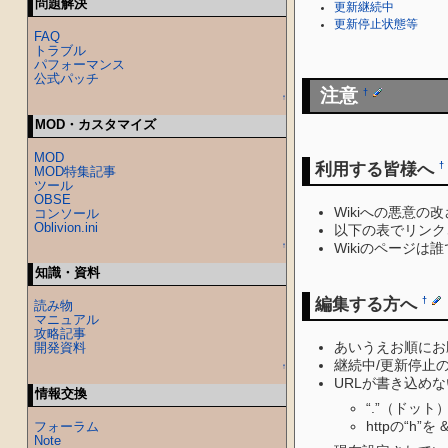
問題解決
更新継続中
更新停止状態等
FAQ
トラブル
パフォーマンス
公式パッチ
注意
†
↑
MOD・カスタマイズ
MOD
利用する皆様へ
†
MOD特集記事
ツール
OBSE
Wikiへの悪意
コンソール
Oblivion.ini
以下の表でリンク
Wikiのページ
↑
知識・資料
編集する方へ
†
読み物
マニュアル
攻略記事
あいうえお順にお
開発資料
継続中/更新停止
↑
URLが書き込め
情報交換
“.”（ドット
httpの“h”
フォーラム
Note