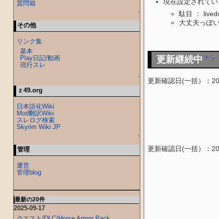
現在設定されてい
質問箱
↑
駄目 ： liv
大丈夫っぽい ：
その他
リンク集
基本
更新継続中
Play日記
/
動画
†
現行スレ
↑
更新確認日(一括）：2015
ｚ49.org
日本語化Wiki
Mod翻訳Wiki
スレログ検索
Skyrim Wiki JP
↑
更新確認日(一括）：2010
管理
運営
管理blog
最新の20件
2025-09-17
クエスト/DLC/Horse Armor Pack