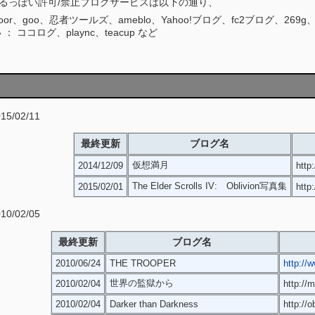
るっぽい許可/禁止ブログサービスは以下の通り、
edoor、goo、忍者ツールズ、ameblo、Yahoo!ブログ、fc2ブログ、269g、e
 ココログ、plaync、teacup など
/02/11
最終更新
ブログ名
仮想満月
2014/12/09
http
The Elder Scrolls IV: Oblivion写真集
2015/02/01
http
/02/05
最終更新
ブログ名
2010/06/24
THE TROOPER
http://
世界の監獄から
2010/02/04
http:/
2010/02/04
Darker than Darkness
http://o