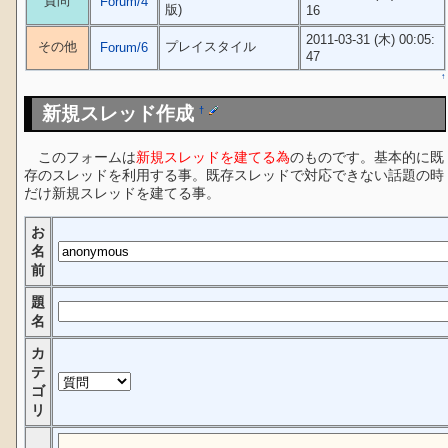
質問
Forum/4
版)
16
2011-03-31 (木) 00:05:
その他
プレイスタイル
Forum/6
47
↑
新規スレッド作成
†
このフォームは
新規スレッドを建てる為
のものです。基本的に既
存のスレッドを利用する事。既存スレッドで対応できない話題の時
だけ新規スレッドを建てる事。
お
名
前
題
名
カ
テ
ゴ
リ