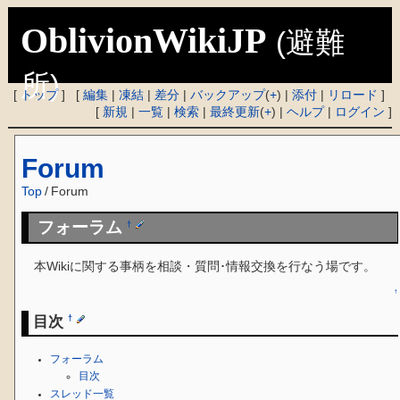
OblivionWikiJP
(避難
所)
[
トップ
] [
編集
|
凍結
|
差分
|
バックアップ
(
+
) |
添付
|
リロード
]
[
新規
|
一覧
|
検索
|
最終更新
(
+
) |
ヘルプ
|
ログイン
]
Forum
Top
/
Forum
フォーラム
†
本Wikiに関する事柄を相談・質問･情報交換を行なう場です。
↑
目次
†
フォーラム
目次
スレッド一覧