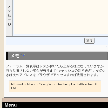
メ
ッ
セ
ー
ジ
↑
メモ
†
フォーラム一覧表示はレスが付いたら上がる様になっていますが
時々反映されない場合が有ります(キャッシュの効き過ぎ)。そのと
きは次のアドレスをブラウザでアクセスすれば改善されます。
http://wiki.oblivion.z49.org/?cmd=tracker_plus_list&cache=DE
LALL
Menu