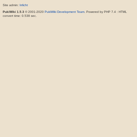
Site admin:
Irrlicht
PukiWiki 1.5.3
© 2001-2020
PukiWiki Development Team
. Powered by PHP 7.4 : HTML
convert time: 0.538 sec.