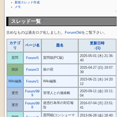
新規スレッド作成
メモ
↑
スレッド一覧
†
古めなものは過去ログ化しました。
ForumOld
をご覧下さい。
カテゴ
更新日時
ページ名
題名
リ
↓(1)
2025-05-01 (木) 21:36:
質問
質問箱(PC版)
Forum/5
40
2025-04-27 (日) 19:07:
雑談
旅の宿
Forum/3
39
2023-06-21 (水) 14:20:
Wiki編集
Wiki編集
Forum/1
12
2020-09-11 (金) 10:11:
Forum/99
運営
管理人との連絡帳
9
04
迷惑行為等の対応報
2016-07-04 (月) 23:51:
Forum/99
運営
8
告
41
質問箱(コンシューマ
2013-06-28 (金) 18:40: