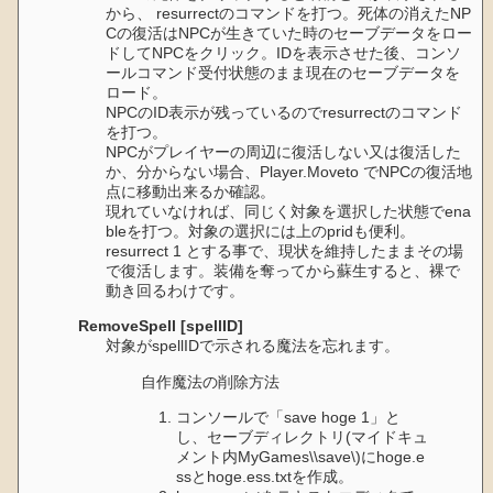
から、 resurrectのコマンドを打つ。死体の消えたNP
Cの復活はNPCが生きていた時のセーブデータをロー
ドしてNPCをクリック。IDを表示させた後、コンソ
ールコマンド受付状態のまま現在のセーブデータを
ロード。
NPCのID表示が残っているのでresurrectのコマンド
を打つ。
NPCがプレイヤーの周辺に復活しない又は復活した
か、分からない場合、Player.Moveto でNPCの復活地
点に移動出来るか確認。
現れていなければ、同じく対象を選択した状態でena
bleを打つ。対象の選択には上のpridも便利。
resurrect 1 とする事で、現状を維持したままその場
で復活します。装備を奪ってから蘇生すると、裸で
動き回るわけです。
RemoveSpell [spellID]
対象がspellIDで示される魔法を忘れます。
自作魔法の削除方法
コンソールで「save hoge 1」と
し、セーブディレクトリ(マイドキュ
メント内MyGames\\save\)にhoge.e
ssとhoge.ess.txtを作成。