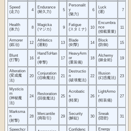
Personalit
Speed
Endurance
Luck
y
4
5
6
7
(走力)
(耐久力)
(運)
(魅力)
Encumbra
Health
Magicka
Fatigue
nce
8
9
10
11
(体力)
(マジカ)
(スタミナ)
(積載重量)
Armorer
Athletics
Blade
Block
12
13
14
15
(鍛冶)
(運動)
(剣撃)
(防御)
HandToHan
HeavyArm
Blunt
Alchemy
d
or
16
17
18
19
(打撃)
(錬金術)
(拳撃)
(重装備)
Alteration
Destructio
Conjuration
Illusion
(変成魔
n
20
21
22
23
(召喚魔法)
(幻惑魔法)
(破壊魔法)
法)
Mysticis
Acrobatic
LightArmo
m
Restoration
s
r
24
25
26
27
(神秘魔
(回復魔法)
(軽業)
(軽装備)
法)
Marksma
Mercantile
Security
Sneak
n
28
29
30
31
(商取引)
(解錠)
(隠密)
(射撃)
Energy
Speechcr
Confidenc