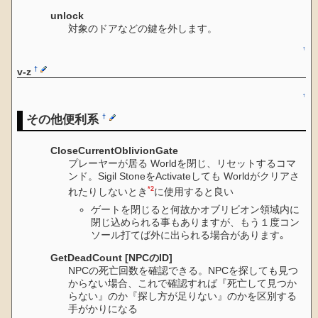
unlock
対象のドアなどの鍵を外します。
↑
†
v-z
↑
その他便利系
†
CloseCurrentOblivionGate
プレーヤーが居る Worldを閉じ、リセットするコマ
ンド。Sigil StoneをActivateしても Worldがクリアさ
*2
れたりしないとき
に使用すると良い
ゲートを閉じると何故かオブリビオン領域内に
閉じ込められる事もありますが、もう１度コン
ソール打てば外に出られる場合があります｡
GetDeadCount [NPCのID]
NPCの死亡回数を確認できる。NPCを探しても見つ
からない場合、これで確認すれば『死亡して見つか
らない』のか『探し方が足りない』のかを区別する
手がかりになる