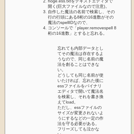
hoge.ess.txtをテキストエディタで
開く(巨大ファイルなので注意)。
自作した魔法の名前で検索し、その
行の行頭にある8桁の16進数がその
魔法のspellIDなので、
コンソールで「player.removespell 8
桁の16進数」とすると忘れる。
忘れても内部データとし
てその魔法は存在するよ
うなので、同じ名前の魔
法を創ることはできな
い。
どうしても同じ名前が使
いたければ、忘れた後に
essファイルをバイナリ
エディタで開いて魔法名
を検索し、それを書き換
えてload。
ただし、essファイルの
サイズが変更されないよ
うにするなどの一定の作
法を守る必要がある。
フリーズしても泣かな