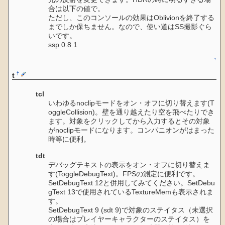
合は以下の値で。
ただし、このコンソールの効果はOblivionを終了する
までしか保ちません。なので、使い道はSS撮影ぐら
いです。
ssp 0.8 1
↑
†
t
tcl
いわゆるnoclipモードをオン・オフに切り替えます(T
oggleCollision)。壁を通り越えたり空を飛べたりでき
ます。対象をクリックしてから入力するとその対象
がnoclipモードになります。コンパニオンがはまった
時等に便利。
tdt
デバッグテキストの表示をオン・オフに切り替えま
す(ToggleDebugText)。FPSの測定に便利です。
SetDebugText 12と併用してみてください。SetDebu
gText 13で使用されているTextureMemも表示されま
す。
SetDebugText 9 (sdt 9)で対象のステイタス（未選択
の場合はプレイヤーキャラクターのステイタス）を