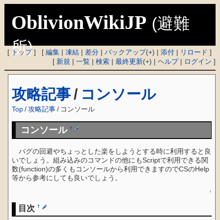
OblivionWikiJP
(避難
所)
[
トップ
] [
編集
|
凍結
|
差分
|
バックアップ
(
+
) |
添付
|
リロード
]
[
新規
|
一覧
|
検索
|
最終更新
(
+
) |
ヘルプ
|
ログイン
]
攻略記事
/
コンソール
Top
/
攻略記事
/
コンソール
コンソール
†
バグの回避やちょっとした楽をしようとする時に利用すると良
いでしょう。組み込みのコマンドの他にもScriptで利用できる関
数(function)の多くもコンソールから利用できますのでCSのHelp
等から参考にしても良いでしょう。
↑
目次
†