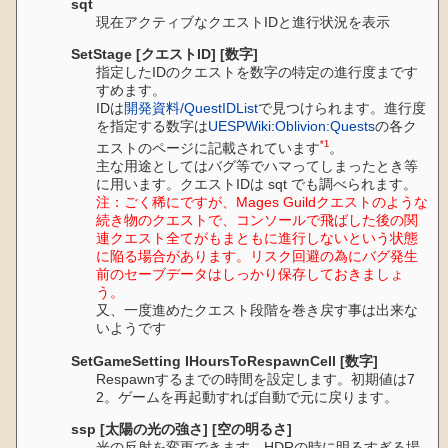
sqt
現在アクティブなクエストIDと進行状況を表示
SetStage [クエストID] [数字]
指定したIDのクエストを数字の特定の進行度まです
すめます。
IDは
開発資料/QuestIDList
で見つけられます。進行度
を指定する数字は
UESPWiki:Oblivion:Quests
の各ク
*1
エストのページに記載されています
。
主な用途としてはバグ等でハマってしまったとき等
に用います。クエストIDは sqt でも調べられます。
注：ごく稀にですが、Mages Guildクエストのような
続き物のクエストで、コンソールで飛ばした後の関
連クエスト全てがもまともに進行しないという状態
に陥る場合があります。リスク回避の為にバグ発生
前のセーブデータはしっかり保存しておきましょ
う。
又、一度進めたクエスト段階を巻き戻す事は出来な
いようです
SetGameSetting IHoursToRespawnCell [数字]
Respawnするまでの時間を設定します。初期値は7
2。ゲームを再起動すれば自動で元に戻ります。
ssp [太陽の光の強さ] [空の明るさ]
光の反射を変更できます。HDRの時に明るすぎる場