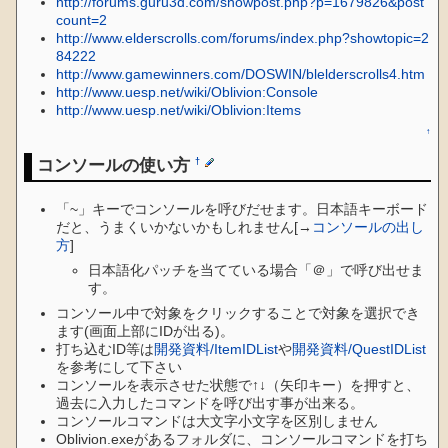
http://forums.guru3d.com/showpost.php?p=1679826&post
count=2
http://www.elderscrolls.com/forums/index.php?showtopic=2
84222
http://www.gamewinners.com/DOSWIN/blelderscrolls4.htm
http://www.uesp.net/wiki/Oblivion:Console
http://www.uesp.net/wiki/Oblivion:Items
↑
コンソールの使い方
†
「~」キーでコンソールを呼びだせます。日本語キーボード
だと、うまくいかないかもしれません[→
コンソールの出し
方
]
日本語化パッチを当てている場合「＠」で呼び出せま
す。
コンソール中で対象をクリックすることで対象を選択でき
ます(画面上部にIDが出る)。
打ち込むID等は
開発資料/ItemIDList
や
開発資料/QuestIDList
を参考にして下さい
コンソールを表示させた状態で↑↓（矢印キー）を押すと、
過去に入力したコマンドを呼び出す事が出来る。
コンソールコマンドは大文字小文字を区別しません
Oblivion.exeがあるフォルダに、コンソールコマンドを打ち