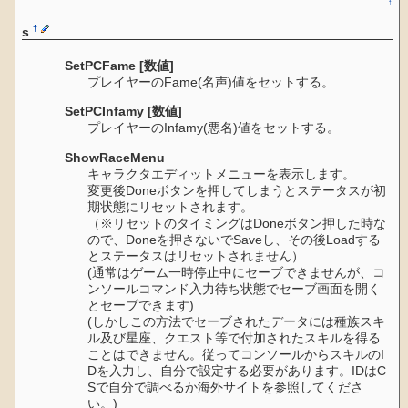
↑
†
s
SetPCFame [数値]
プレイヤーのFame(名声)値をセットする。
SetPCInfamy [数値]
プレイヤーのInfamy(悪名)値をセットする。
ShowRaceMenu
キャラクタエディットメニューを表示します。
変更後Doneボタンを押してしまうとステータスが初
期状態にリセットされます。
（※リセットのタイミングはDoneボタン押した時な
ので、Doneを押さないでSaveし、その後Loadする
とステータスはリセットされません）
(通常はゲーム一時停止中にセーブできませんが、コ
ンソールコマンド入力待ち状態でセーブ画面を開く
とセーブできます)
(しかしこの方法でセーブされたデータには種族スキ
ル及び星座、クエスト等で付加されたスキルを得る
ことはできません。従ってコンソールからスキルのI
Dを入力し、自分で設定する必要があります。IDはC
Sで自分で調べるか海外サイトを参照してくださ
い。)