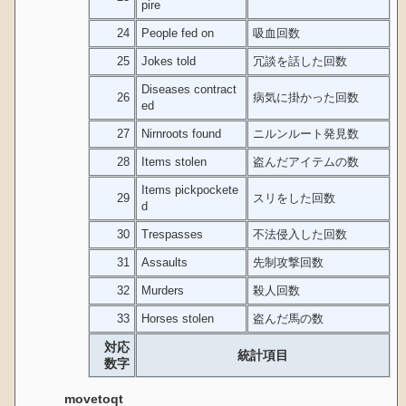
pire
24
People fed on
吸血回数
25
Jokes told
冗談を話した回数
Diseases contract
26
病気に掛かった回数
ed
27
Nirnroots found
ニルンルート発見数
28
Items stolen
盗んだアイテムの数
Items pickpockete
29
スリをした回数
d
30
Trespasses
不法侵入した回数
31
Assaults
先制攻撃回数
32
Murders
殺人回数
33
Horses stolen
盗んだ馬の数
対応
統計項目
数字
movetoqt