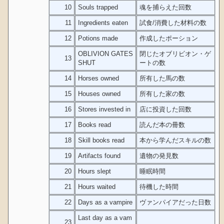
10
Souls trapped
魂を捕らえた回数
11
Ingredients eaten
試食/消費した材料の数
12
Potions made
作成したポーション
OBLIVION GATES
閉じたオブリビオン・ゲ
13
SHUT
ートの数
14
Horses owned
所有した馬の数
15
Houses owned
所有した家の数
16
Stores invested in
店に投資した回数
17
Books read
読んだ本の冊数
18
Skill books read
本から学んだスキルの数
19
Artifacts found
遺物の発見数
20
Hours slept
睡眠時間
21
Hours waited
待機した時間
22
Days as a vampire
ヴァンパイアだった日数
Last day as a vam
23