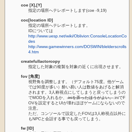
coe [X],[Y]
指定の場所へテレポートします(coe -9,19)
coc[location ID]
指定の場所へテレポートします。
IDについては
http://www.uesp.net/wiki/Oblivion:ConsoleLocationCo
des
http://www.gamewinners.com/DOSWIN/blelderscrolls
4.htm
createfullactorcopy
指定した対象の複製を対象の近くに出現させます。
fov [角度]
視野角を調整します。（デフォルト75度。他ゲーム
では90度が多い）酔い易い人は数値をあげると解消
されます。3人称視点にしてしまうと戻ってしまうの
でMODを入れるか、
.iniを弄ったほうがよい。
.iniでF
OVを設定するとUIが壊れほぼゲームにならないので
注意。
ただ、コンソールで設定したFOVは3人称視点以外に
もNPCと会話する事でも戻ってしまう。
fw [ID]