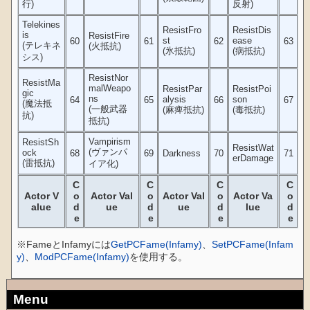
行)
反射)
Telekines
ResistFro
ResistDis
is
ResistFire
st
ease
60
61
62
63
(テレキネ
(火抵抗)
(氷抵抗)
(病抵抗)
シス)
ResistNor
ResistMa
malWeapo
ResistPar
ResistPoi
gic
ns
alysis
son
64
65
66
67
(魔法抵
(一般武器
(麻痺抵抗)
(毒抵抗)
抗)
抵抗)
Vampirism
ResistSh
ResistWat
(ヴァンパ
ock
68
69
Darkness
70
71
erDamage
(雷抵抗)
イア化)
C
C
C
C
Actor V
o
Actor Val
o
Actor Val
o
Actor Va
o
alue
d
ue
d
ue
d
lue
d
e
e
e
e
※FameとInfamyには
GetPCFame(Infamy)
、
SetPCFame(Infam
y)
、
ModPCFame(Infamy)
を使用する。
Menu