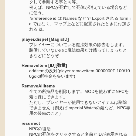
クして参照する事と同等。
例えば、NPCが死亡して死体が消えている場合など
に使う。
※reference id は Names などで Export される form i
d ではなく、マップ上などに配置されたときに付加さ
れる id。
player.dispel [MagicID]
プレイヤーについている魔法効果の除去をします。
装備していないのに魔法効果だけ残ってしまったと
きなどにどうぞ
RemoveItem [ID][数量]
additemの反対(player.removeitem 0000000F 100/10
0gold所持金を失います)
RemoveAllItems
全ての所持品を削除します。MODを使わずにNPCを
素っ裸にできます。
ただし、プレイヤーが使用できないアイテムは削除
できません（例えばImperial Watchの鎧など、NPC専
用の装備のこと）
resurrect
NPCの復活
NPCの死体をクリックすると名前とIDが表示される