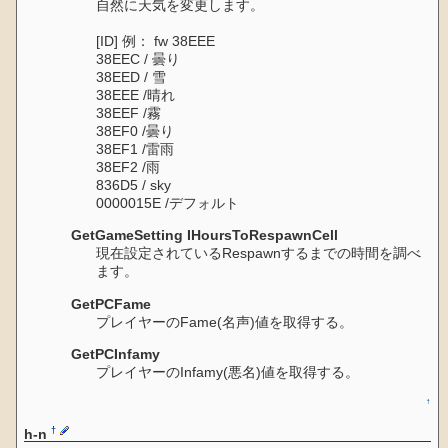
自然に天気を変更します。
[ID] 例： fw 38EEE
38EEC / 曇り
38EED / 雪
38EEE /晴れ
38EEF /霧
38EF0 /曇り
38EF1 /雷雨
38EF2 /雨
836D5 / sky
0000015E /デフォルト
GetGameSetting IHoursToRespawnCell
現在設定されているRespawnするまでの時間を調べ
ます。
GetPCFame
プレイヤーのFame(名声)値を取得する。
GetPCInfamy
プレイヤーのInfamy(悪名)値を取得する。
↑
†
h-n