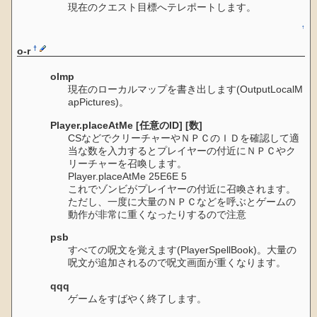
現在のクエスト目標へテレポートします。
↑
†
o-r
olmp
現在のローカルマップを書き出します(OutputLocalM
apPictures)。
Player.placeAtMe [任意のID] [数]
CSなどでクリーチャーやＮＰＣのＩＤを確認して適
当な数を入力するとプレイヤーの付近にＮＰＣやク
リーチャーを召喚します。
Player.placeAtMe 25E6E 5
これでゾンビがプレイヤーの付近に召喚されます。
ただし、一度に大量のＮＰＣなどを呼ぶとゲームの
動作が非常に重くなったりするので注意
psb
すべての呪文を覚えます(PlayerSpellBook)。大量の
呪文が追加されるので呪文画面が重くなります。
qqq
ゲームをすばやく終了します。