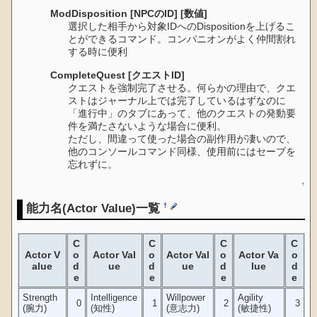
ModDisposition [NPCのID] [数値]
選択した相手から対象IDへのDispositionを上げるこ
とができるコマンド。コンパニオンがよく仲間割れ
する時に便利
CompleteQuest [クエストID]
クエストを強制完了させる。何らかの理由で、クエ
ストはジャーナル上では完了しているはずなのに
「進行中」のタブにあって、他のクエストの発動要
件を満たさないような場合に便利。
ただし、間違って使った場合の副作用が凄いので、
他のコンソールコマンド同様、使用前にはセーブを
忘れずに。
↑
能力名(Actor Value)一覧
†
C
C
C
C
Actor V
o
Actor Val
o
Actor Val
o
Actor Va
o
alue
d
ue
d
ue
d
lue
d
e
e
e
e
Strength
Intelligence
Willpower
Agility
0
1
2
3
(腕力)
(知性)
(意志力)
(敏捷性)