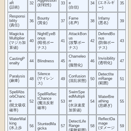
Aggression
(エネルギ
aft
e
32
33
34
35
(好戦性)
(話術)
(自信)
ー)
Responsi
Bounty
Fame
Infamy
bility
36
37
38
39
(賞金)
(名声)
(悪名)
(責任)
Magicka
NightEyeB
AttackBon
DefendBo
Multiplier
onus
us
nus
40
41
42
43
(マジカ加
(暗視ボー
(攻撃ボー
(防御ボー
算値)
ナス)
ナス)
ナス)
Chameleo
Invisibility
CastingP
n
44
Blindness
45
46
47
(透明化)
enalty
(擬態化)
Silence
DetectIte
Paralysis
Confusion
(サイレン
mRange
48
49
50
51
(麻痺)
(混乱状態)
(範囲)
ス)
SpellAbs
SwimSpe
SpellReflec
orbChanc
edMultipli
WaterBre
tChance
e
er
athing
52
53
54
55
(魔法反射
(呪文吸収
(水泳速度
(息継ぎ)
確率)
確率)
加算値)
WaterWal
ReflectDa
DetectLife
king
mage
StuntedMa
Range
56
57
58
59
(水上歩
(ダメージ
gicka
(索敵範囲)