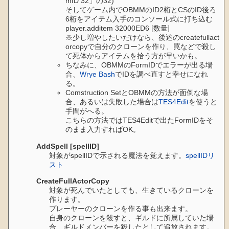
mID 32」の32)
そしてゲーム内でOBMMのID2桁とCSのID後ろ
6桁をアイテム入手のコンソール式に打ち込む
player.additem 32000ED6 [数量]
※少し増やしたいだけなら、後述のcreatefullact
orcopyで自分のクローンを作り、罠などで殺し
て死体からアイテムを拾う方が早いかも。
ちなみに、OBMMのFormIDでエラーが出る場
合、
Wrye Bash
でIDを調べ直すと幸せになれ
る。
Comstruction SetとOBMMの方法が面倒な場
合、あるいは失敗した場合は
TES4Edit
を使うと
手間がへる。
こちらの方法ではTES4Editで出たFormIDをそ
のまま入力すればOK。
AddSpell [spellID]
対象がspellIDで示される魔法を覚えます。
spellIDリ
スト
CreateFullActorCopy
対象が死んでいたとしても、生きているクローンを
作ります。
プレーヤーのクローンを作る事も出来ます。
自身のクローンを殺すと、ギルドに所属していた場
合、ギルドメンバーを殺したとして追放されます。