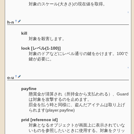
対象のスケール(大きさ)の現在値を取得。
↑
†
h-n
kill
対象を殺害します。
lock [レベル(1-100)]
対象のドアなどにレベル通りの鍵をかけます。100で
鍵が必要に。
↑
†
o-u
payfine
懸賞金が清算され（所持金から支払われる）、Guard
は対象を攻撃するのを止めます。
罰金を払う時と同様に、盗んだアイテムは取り上げ
られます(player.payfine)
prid [reference id]
対象となるオブジェクトが画面上に表示されていな
いものを参照したいときに使用する。対象をクリッ