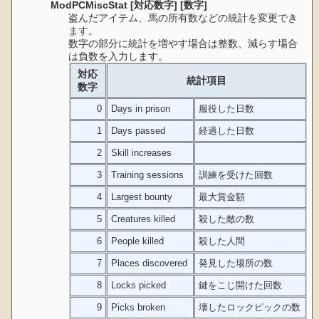
ModPCMiscStat [対応数字] [数字]
盗んだアイテム、馬の所有数などの統計を変更でき
ます。
数字の部分に統計を増やす場合は整数、減らす場合
は負数を入力します。
対応
統計項目
数字
0
Days in prison
服役した日数
1
Days passed
経過した日数
2
Skill increases
3
Training sessions
訓練を受けた回数
4
Largest bounty
最大賞金額
5
Creatures killed
殺した敵の数
6
People killed
殺した人間
7
Places discovered
発見した場所の数
8
Locks picked
鍵をこじ開けた回数
9
Picks broken
壊したロックピックの数