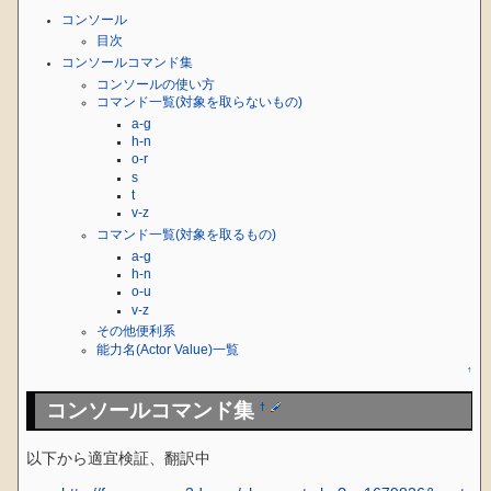
コンソール
目次
コンソールコマンド集
コンソールの使い方
コマンド一覧(対象を取らないもの)
a-g
h-n
o-r
s
t
v-z
コマンド一覧(対象を取るもの)
a-g
h-n
o-u
v-z
その他便利系
能力名(Actor Value)一覧
↑
コンソールコマンド集
†
以下から適宜検証、翻訳中