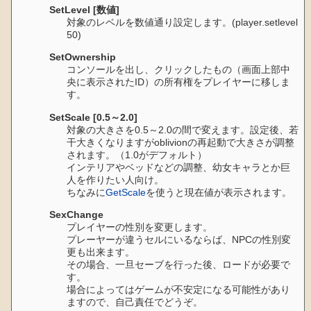
SetLevel [数値]
対象のレベルを数値通り設定します。(player.setlevel
50)
SetOwnership
コンソールを出し、クリックしたもの（画面上部中
央に表示されたID）の所有権をプレイヤーに移しま
す。
SetScale [0.5～2.0]
対象の大きさを0.5～2.0の間で変えます。設定後、若
干大きくなりますがoblivionの再起動で大きさが調整
されます。（1.0がデフォルト）
インテリアやベッドなどの調整、幼女キャラとか巨
人を作りたい人向け。
ちなみに
GetScale
を使うと現在値が表示されます。
SexChange
プレイヤーの性別を変更します。
プレーヤーが違うセルにいるならば、NPCの性別変
更も出来ます。
その場合、一旦セーブを行った後、ロードが必要で
す。
場合によってはゲームが不安定になる可能性があり
ますので、自己責任でどうぞ。