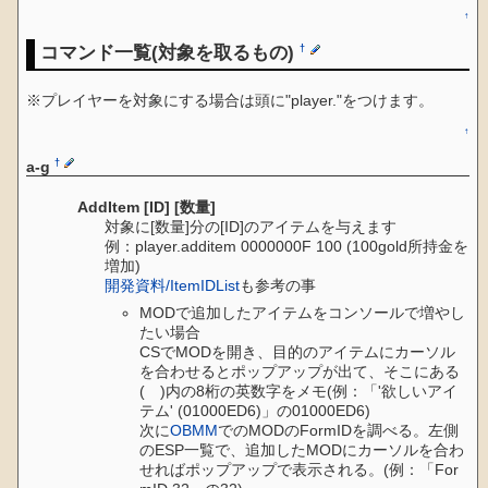
↑
コマンド一覧(対象を取るもの)
†
※プレイヤーを対象にする場合は頭に"player."をつけます。
↑
†
a-g
AddItem [ID] [数量]
対象に[数量]分の[ID]のアイテムを与えます
例：player.additem 0000000F 100 (100gold所持金を
増加)
開発資料/ItemIDList
も参考の事
MODで追加したアイテムをコンソールで増やし
たい場合
CSでMODを開き、目的のアイテムにカーソル
を合わせるとポップアップが出て、そこにある
( )内の8桁の英数字をメモ(例：「'欲しいアイ
テム' (01000ED6)」の01000ED6)
次に
OBMM
でのMODのFormIDを調べる。左側
のESP一覧で、追加したMODにカーソルを合わ
せればポップアップで表示される。(例：「For