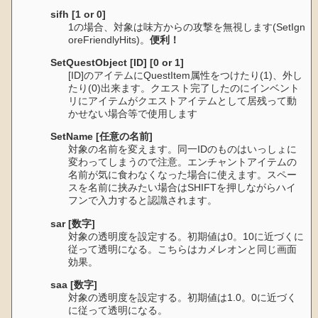
sifh [1 or 0]
1の場合、対象は味方からの攻撃を無視します(SetIgn
oreFriendlyHits)。
便利！
SetQuestObject [ID] [0 or 1]
[ID]のアイテムにQuestItem属性をつけたり(1)、外し
たり(0)出来ます。クエスト完了したのにインベント
リにアイテムがクエストアイテムとして居残って動
かせない場合等で使用します
SetName [任意の名前]
対象の名前を変えます。同一IDのものはいっしょに
変わってしまうので注意。エンチャントアイテムの
名前が気に食わなくなった場合に使えます。スペー
スを名前に挟みたい場合はSHIFTを押しながらハイ
フンで入力すると認識されます。
sar [数字]
対象の透明度を設定する。初期値は0。10に近づくに
従って透明になる。こちらはカメレオンと同じ画面
効果。
saa [数字]
対象の透明度を設定する。初期値は1.0。0に近づく
に従って透明になる。