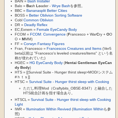
BAIN =
Bash Installer
Balo =
Ba
sh
Lo
ader -
Wrye Bash
を参照。
BBC =
Bananasplit Better Cities
BOSS =
Better Oblivion Sorting Software
Cobl
Common Oblivion
DR =
Deadly Reflex
EC,Exnem =
Female EyeCandy Body
FCOM =
FCOM: Convergence
(
F
rancesco + War
C
ry +
O
O
O +
M
MM)
FF =
Corwyn Fantasy Figures
Fran, Francesco =
Francescos Creatures and Items
(Ver5
beta以前は "Francesco's leveled creatures/items" という名
称が使われていた)
HGEC =
HG EyeCandy Body
(
Hentai Gentleman EyeCan
dy Body
)
HTS = [[Survival Suite - Hunger thirst sleep>MOD/システム
#ｈｔｓ]]
HTSC =
Survival Suite - Hunger thirst sleep with Cooking
ただし料理Mod（Craftybits_OBSE-8347）と融合した
HTS統合計画を指す場合あり。
HTSCL =
Survival Suite - Hunger thirst sleep with Cooking
Light
IWR =
Illumination Within Revived
(
Illumination Within
も参
照)