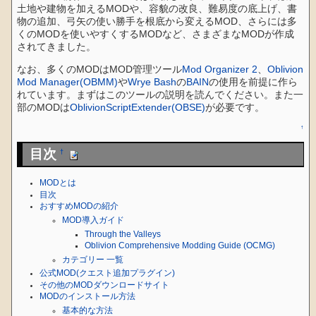
土地や建物を加えるMODや、容貌の改良、難易度の底上げ、書
物の追加、弓矢の使い勝手を根底から変えるMOD、さらには多
くのMODを使いやすくするMODなど、さまざまなMODが作成
されてきました。
なお、多くのMODはMOD管理ツール
Mod Organizer 2
、
Oblivion
Mod Manager(OBMM)
や
Wrye Bash
の
BAIN
の使用を前提に作ら
れています。まずはこのツールの説明を読んでください。また一
部のMODは
OblivionScriptExtender(OBSE)
が必要です。
↑
目次
†
MODとは
目次
おすすめMODの紹介
MOD導入ガイド
Through the Valleys
Oblivion Comprehensive Modding Guide (OCMG)
カテゴリー 一覧
公式MOD(クエスト追加プラグイン)
その他のMODダウンロードサイト
MODのインストール方法
基本的な方法