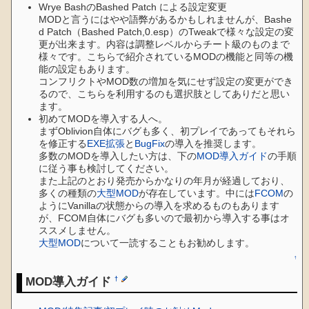
Wrye BashのBashed Patch による設定変更
MODと言うにはやや語弊があるかもしれませんが、Bashe
d Patch（Bashed Patch,0.esp）のTweakで様々な設定の変
更が出来ます。内容は調整レベルからチート級のものまで
様々です。こちらで紹介されているMODの機能と同等の機
能の設定もあります。
コンフリクトやMOD数の増加を気にせず設定の変更ができ
るので、こちらを利用するのも選択肢としてありだと思い
ます。
初めてMODを導入する人へ。
まずOblivion自体にバグも多く、初プレイであってもそれら
を修正する
EXE拡張
と
BugFix
の導入を推奨します。
多数のMODを導入したい方は、下の
MOD導入ガイド
の手順
に従う事も検討してください。
また上記のとおり発売からかなりの年月が経過しており、
多くの種類の
大型MOD
が存在しています。中には
FCOM
の
ようにVanillaの状態からの導入を求めるものもあります
が、FCOM自体にバグも多いので最初から導入する事はオ
ススメしません。
大型MOD
について一読することもお勧めします。
↑
MOD導入ガイド
†