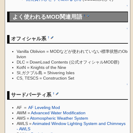
↑
よく使われるMOD関連用語
†
↑
オフィシャル系
†
Vanilla Oblivion = MODなどが使われていない標準状態のOb
livion
DLC = DownLoad Contents (公式オフィシャルMOD群)
KotN = Knights of the Nine
SI,ガクブル島 = Shivering Isles
CS, TESCS = Construction Set
↑
サードパーティ系
†
AF ＝
AF Leveling Mod
AWM =
Advanced Water Modification
AWS =
Atomospheric Weather System
AWLS =
Animated Window Lighting System and Chimneys
- AWLS