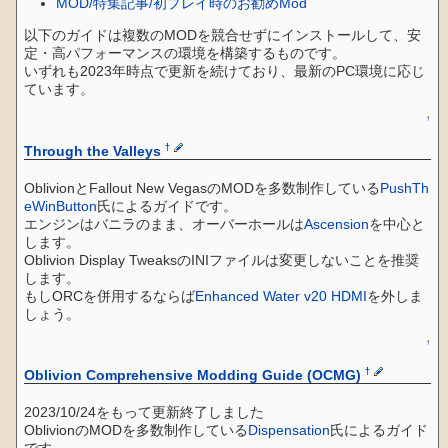
MOD/特集記事/初プレイ時のお勧めMod
以下のガイドは複数のMODを競合せずにインストールして、安
定・高パフォーマンスの環境を構築するものです。
いずれも2023年時点で更新を続けており、最新のPC環境に応じ
ています。
↑
†
Through the Valleys
OblivionとFallout New VegasのMODを多数制作している
PushTh
eWinButton
氏によるガイドです。
エンジンはバニラのまま、オーバーホールは
Ascension
を中心と
します。
Oblivion Display TweaksのINIファイルは変更しないことを推奨
します。
もしORCを併用するならば
Enhanced Water v20 HDMI
を外しま
しょう。
↑
†
Oblivion Comprehensive Modding Guide (OCMG)
2023/10/24をもって更新終了しました
OblivionのMODを多数制作している
Dispensation
氏によるガイド