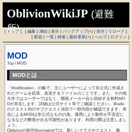
OblivionWikiJP
(避難
所)
[
トップ
] [
編集
|
凍結
|
差分
|
バックアップ
(
+
) |
添付
|
リロード
]
[
新規
|
一覧
|
検索
|
最終更新
(
+
) |
ヘルプ
|
ログイン
]
MOD
Top
/
MOD
MODとは
†
「Modification」の略で、主にユーザーによって非公式に作成さ
れたゲームを拡張、改造するファイルのことです。また、その他
今作ではユーザーではなく、開発メーカー自ら供給する有料MO
Dが存在します。詳細は公式サイト等でご確認ください。本wiki
のクエスト内のサブクエスト項目で一部内容が確認できます。有
志によるMODは非公式なものの為、適用により動作が不安定に
なるなどの弊害が出る可能性があります。利用の際は注意しまし
ょう。
Oblivionの前作Morrowindでは、新しいクラスやクエスト、敵、