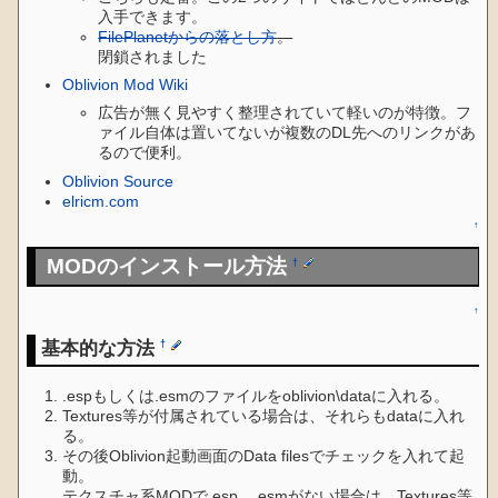
入手できます。
FilePlanetからの落とし方
。
閉鎖されました
Oblivion Mod Wiki
広告が無く見やすく整理されていて軽いのが特徴。フ
ァイル自体は置いてないが複数のDL先へのリンクがあ
るので便利。
Oblivion Source
elricm.com
↑
MODのインストール方法
†
↑
基本的な方法
†
.espもしくは.esmのファイルをoblivion\dataに入れる。
Textures等が付属されている場合は、それらもdataに入れ
る。
その後Oblivion起動画面のData filesでチェックを入れて起
動。
テクスチャ系MODで.esp、.esmがない場合は、Textures等