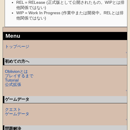
REL = RELease (正式版として公開されたもの。WIPとは排
他関係ではない)
WIP = Work In Progress (作業中または開発中。RELとは排
他関係ではない)
Menu
トップページ
↑
初めての方へ
Oblivionとは
プレイするまで
Tutorial
公式拡張
↑
ゲームデータ
クエスト
ゲームデータ
↑
問題解決