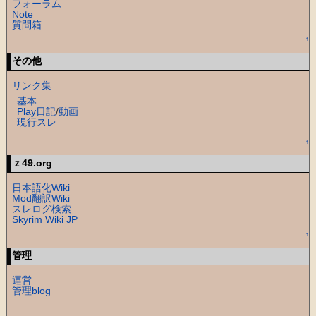
フォーラム
Note
質問箱
↑
その他
リンク集
基本
Play日記
/
動画
現行スレ
↑
ｚ49.org
日本語化Wiki
Mod翻訳Wiki
スレログ検索
Skyrim Wiki JP
↑
管理
運営
管理blog