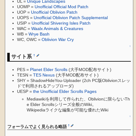
UL =
Unique Landscapes
UOMP =
Unofficial Official Mod Patch
UOP =
Unofficial Oblivion Patch
UOPS =
Unofficial Oblivion Patch Supplemental
USIP =
Unofficial Shivering Isles Patch
WAC =
Waalx Animals & Creatures
WB =
Wrye Bash
WC, OWC =
Oblivion War Cry
↑
サイト系
†
PES =
Planet Elder Scrolls
(大手MOD配布サイト)
TESN =
TES Nexus
(大手MOD配布サイト)
SHY = ShadowHideYou-Uploader (2ch PC版Oblivionスレッ
ドで利用されるアップローダ)
UESP =
the Unofficial Elder Scrolls Pages
Mediawikiを利用して作られた、Oblivionに限らないTh
e Elder Scrollsシリーズ全般のWiki。
Wikipediaライクな編集が可能な優れたWiki
↑
†
フォーラムでよく見られる略語