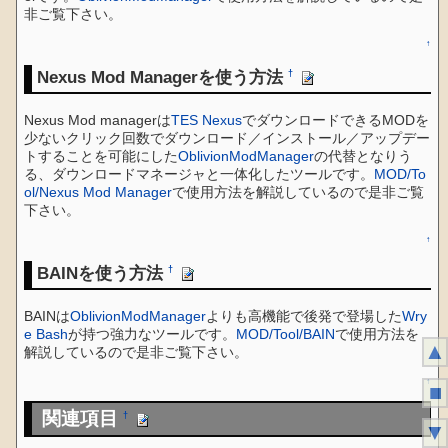
非ご覧下さい。
↑
Nexus Mod Managerを使う方法
†
Nexus Mod managerは
TES Nexus
でダウンロードできるMODを
少ないクリック回数でダウンロード／インストール／アップデー
トすることを可能にした
OblivionModManager
の代替となりう
る、ダウンロードマネージャと一体化したツールです。
MOD/To
ol/Nexus Mod Manager
で使用方法を解説しているので是非ご覧
下さい。
↑
BAINを使う方法
†
BAINは
OblivionModManager
よりも高機能で後発で登場した
Wry
e Bash
が持つ強力なツールです。
MOD/Tool/BAIN
で使用方法を
▲
解説しているので是非ご覧下さい。
↑
■
関連項目
†
▼