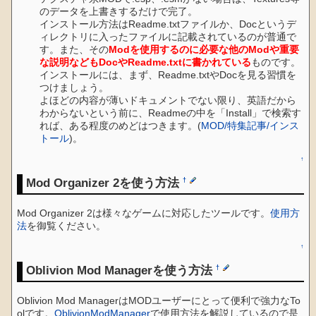
のデータを上書きするだけで完了。
インストール方法はReadme.txtファイルか、Docというデ
ィレクトリに入ったファイルに記載されているのが普通で
す。また、その
Modを使用するのに必要な他のModや重要
な説明などもDocやReadme.txtに書かれている
ものです。
インストールには、まず、Readme.txtやDocを見る習慣を
つけましょう。
よほどの内容が薄いドキュメントでない限り、英語だから
わからないという前に、Readmeの中を「Install」で検索す
れば、ある程度のめどはつきます。(
MOD/特集記事/インス
トール
)。
↑
Mod Organizer 2を使う方法
†
Mod Organizer 2は様々なゲームに対応したツールです。
使用方
法
を御覧ください。
↑
Oblivion Mod Managerを使う方法
†
Oblivion Mod ManagerはMODユーザーにとって便利で強力なTo
olです。
OblivionModManager
で使用方法を解説しているので是