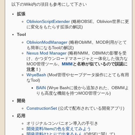
以下のWiki内の項目も参考にして下さい
拡張
OblivionScriptExtender
(略称OBSE。Oblivion世界に更
に変化をもたらす拡張の解説)
Tool
OblivionModManager
(略称ObMM。MOD利用がとて
も簡単になるToolの解説)
Nexus Mod Manager
(略称NMM。OBMMの影響を受
け、かつダウンロードマネージャと一体化した強力な
MOD管理ツール。
MMM
と名称が似ているので誤認に
注意！
)
WryeBash
(Mod管理やセーブデータ操作にとても有用
なTool)
BAIN
(Wrye Bashに後から追加された、OBMMよ
りも高度な機能を持つMOD管理ツール)
開発
ConstructionSet
(公式で配布されている開発アプリ)
応用
オリジナルコンパニオン導入の手引き
開発資料/Itemの色を変えてみよう
開発資料/ひとりで出来るもん
(OBSEに関して)