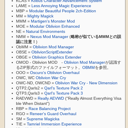
KCAS =
Kobus Character Advancement System
LAME =
Less Annoying Magic Experience
MBP =
Modular Beautiful People 2ch-Edition
MM =
Mighty Magick
MMM =
Martigen's Monster Mod
MOE =
Modular Oblivion Enhanced
NE =
Natural Environments
NMM =
Nexus Mod Manager
(
略称が似ているMMMとの誤
認に注意！
)
ObMM =
Oblivion Mod Manager
OBSE =
OblivionScriptExtender
OBGE =
Oblivion Graphics Extender
OMOD - Oblivion MOD -
Oblivion Mod Manager
が認識す
るZIP形式のファイルフォーマット。
OBMM
を参照。
OOO =
Oscuro's Oblivion Overhaul
OWC, WC
Oblivion War Cry
OWC-ND, OWCND =
Oblivion War Cry - New Dimension
QTP2,Qarls2 =
Qarl's Texture Pack 2
QTP3,Qarls3 =
Qarl's Texture Pack 3
RAEVWD =
Really AEVWD
("Really Almost Everything Visa
ble When Distant")
RBP =
Race Balancing Project
RGO =
Reneer's Guard Overhaul
SM =
Supreme Magicka
TIE =
Tamriel Immersion Experience