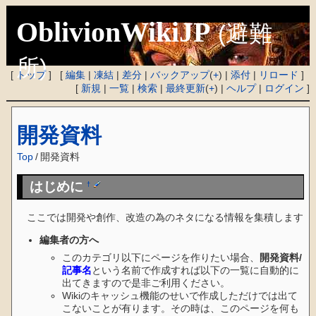
OblivionWikiJP
(避難
所)
[
トップ
] [
編集
|
凍結
|
差分
|
バックアップ
(
+
) |
添付
|
リロード
]
[
新規
|
一覧
|
検索
|
最終更新
(
+
) |
ヘルプ
|
ログイン
]
開発資料
Top
/
開発資料
はじめに
†
ここでは開発や創作、改造の為のネタになる情報を集積します
編集者の方へ
このカテゴリ以下にページを作りたい場合、
開発資料/
記事名
という名前で作成すれば以下の一覧に自動的に
出てきますので是非ご利用ください。
Wikiのキャッシュ機能のせいで作成しただけでは出て
こないことが有ります。その時は、このページを何も