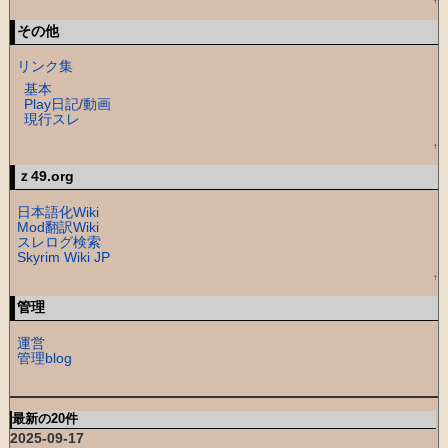
↑
その他
リンク集
基本
Play日記
/
動画
現行スレ
↑
ｚ49.org
日本語化Wiki
Mod翻訳Wiki
スレログ検索
Skyrim Wiki JP
↑
管理
運営
管理blog
最新の20件
2025-09-17