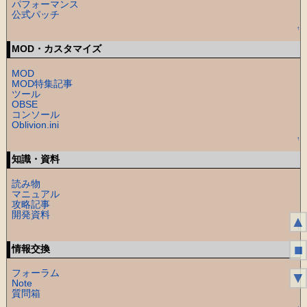
パフォーマンス
公式パッチ
↑
MOD・カスタマイズ
MOD
MOD特集記事
ツール
OBSE
コンソール
Oblivion.ini
↑
知識・資料
読み物
マニュアル
攻略記事
開発資料
▲
↑
■
情報交換
フォーラム
▼
Note
質問箱