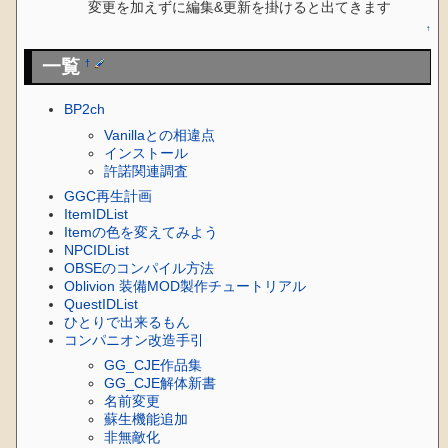
変更を加えずに編集&更新を掛けると出てきます
↑
一覧
†
BP2ch
Vanillaとの相違点
インストール
許諾関連調査
GGC再生計画
ItemIDList
Itemの色を変えてみよう
NPCIDList
OBSEのコンパイル方法
Oblivion 装備MOD製作チュートリアル
QuestIDList
ひとりで出来るもん
コンパニオン改造手引
GG_CJE作品集
GG_CJE解体新書
名前変更
蘇生機能追加
非無敵化