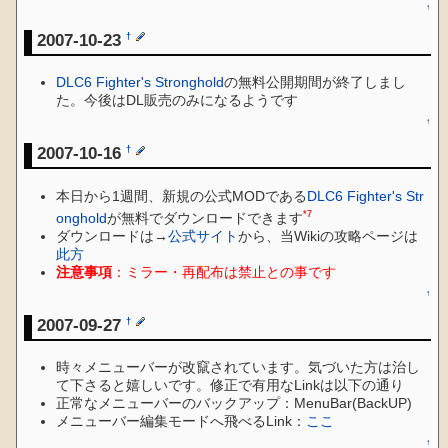
↑
2007-10-23
†
DLC6 Fighter's Stronghold
の無料公開期間が終了しまし
た。今後はDL販売のみになるようです
↑
2007-10-16
†
本日から1週間、新規の公式MODである
DLC6 Fighter's Str
*7
onghold
が無料でダウンロードできます
ダウンロードは→
公式サイト
から、当Wikiの攻略ページは
此方
注意事項
：ミラー・再配布は禁止との事です
↑
2007-09-27
†
時々メニューバーが改竄されています。気づいた方は治し
て下さると嬉しいです。修正で有用なLinkは以下の通り
正常なメニューバーのバックアップ：MenuBar(BackUP)
メニューバー編集モードへ飛べるLink：
ここ
↑