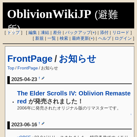
OblivionWikiJP
(避難
所)
[
トップ
] [
編集
|
凍結
|
差分
|
バックアップ
(
+
) |
添付
|
リロード
]
[
新規
|
一覧
|
検索
|
最終更新
(
+
) |
ヘルプ
|
ログイン
]
FrontPage
/
お知らせ
Top
/
FrontPage
/
お知らせ
2025-04-23
†
The Elder Scrolls IV: Oblivion Remaste
red
が発売されました！
2006年に発売されたオリジナル版のリマスターです。
↑
2023-06-16
†