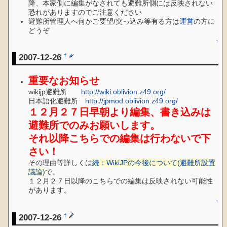
降、本家側に編集がなされても避難所側には反映されない
恐れがありますのでご注意ください
避難所管理人へ何かご要望/突っ込み等有る方は
運営
の方に
どうぞ
↑
2007-12-26
†
重要なお知らせ
wikijp避難所
http://wiki.oblivion.z49.org/
日本語化避難所
http://jpmod.oblivion.z49.org/
１２月２７日早朝より編集、書き込みは
避難所でのみお願いします。
それ以降こちらでの編集は行わないで下
さい！
その理由等詳しくは
続：WikiJPの今後について(避難所設置
議論)
で。
１２月２７日以降のこちらでの編集は反映されない可能性
があります。
↑
2007-12-26
†