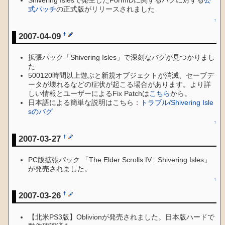
Shivering Islesで発生したFormIDに関するバグに対する
公
式パッチ
の正式版がリリースされました
↑
2007-04-09
†
拡張パック「Shivering Isles」で深刻なバグが見つかりまし
た
500120時間以上遊ぶと新規オブジェクトが消滅、セーブデ
ータが壊れるなどの症状が起こる場合があります。より詳
しい情報とユーザーによるFix Patchは
こちら
から。
日本語による簡単な説明はこちら：
トラブル/Shivering Isle
sのバグ
↑
2007-03-27
†
PC版拡張パック 「The Elder Scrolls IV : Shivering Isles」
が発売されました。
↑
2007-03-26
†
【北米PS3版】Oblivionが発売されました。日本版ハードで