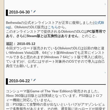
↑
2010-04-30
†
Bethesdaの公式オンラインストアが正常に復帰しました(
公式Bl
og
)。OblivionのDLC販売は
こちら
から。
このオンラインストアで提供されるOblivionのDLCは
PC版専用で
あり、さらにSteam版とは互換性はありません
、とのこと。
追記： 2010-05-12
今回ダウンロード販売されているOblivionのDLCは以前の物と違
いWindows Vista以降、64ビット版Windowsでも正常にインスト
ールできると思われます(Windows 7 64ビット版で導入に成功し
ています)が、公式にはサポート対象外のOSですので導入は自己
責任でお願いします。
↑
2010-04-22
†
コンシューマ版Game of The Year Editionが発売されました。
Xbox 360版は旧版とは別実績となっています。PS3版はトロフ
ィー機能に対応していません。
注：PS3版にて攻撃時の音が出ないというバグがアマゾンレビュ
ーで多数報告があります。その他、通常版に比べロードが頻発す