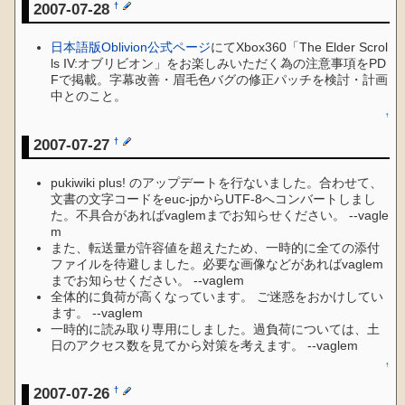
2007-07-28
†
日本語版Oblivion公式ページ
にてXbox360「The Elder Scrol
ls IV:オブリビオン」をお楽しみいただく為の注意事項をPD
Fで掲載。字幕改善・眉毛色バグの修正パッチを検討・計画
中とのこと。
↑
2007-07-27
†
pukiwiki plus! のアップデートを行ないました。合わせて、
文書の文字コードをeuc-jpからUTF-8へコンバートしまし
た。不具合があればvaglemまでお知らせください。 --vagle
m
また、転送量が許容値を超えたため、一時的に全ての添付
ファイルを待避しました。必要な画像などがあればvaglem
までお知らせください。 --vaglem
全体的に負荷が高くなっています。 ご迷惑をおかけしてい
ます。 --vaglem
一時的に読み取り専用にしました。過負荷については、土
日のアクセス数を見てから対策を考えます。 --vaglem
↑
2007-07-26
†