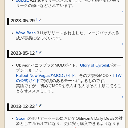
xOBSE
v22.9がリリースされました。特定条件でのメモリ
リークの修正などされています。
↑
2023-05-29
†
Wrye Bash
311がリリースされました。マージパッチの作
成が容易になっています。
↑
2023-05-12
†
OblivionバニラプラスMODガイド、
Glory of Cyrodiil
がオー
プンしました。
Fallout New VegasのMODガイド
、その大規模MOD・
TTW
の公式ガイド
で実績のあるチームによるものです。
英語ですが、初めてMODを導入する人はその手順に従うこ
とをオススメします。
↑
2013-12-23
†
Steam
のホリデーセールにおいてOblivionがDaily Dealsの対
象として75%オフになり、更に安く購入できるようなりま