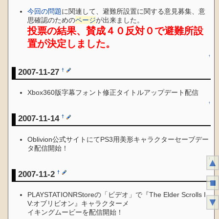
今回の問題
に関連して、避難所設置に関する意見募集、意
思確認のための
ページ
が出来ました。
投票の結果、賛成４０反対０で避難所設
置が決定しました。
↑
2007-11-27
†
Xbox360版字幕フォント修正タイトルアップデート配信
↑
2007-11-14
†
Oblivion公式サイトにてPS3用美形キャラクターセーブデー
タ配信開始！
↑
▲
2007-11-2
†
■
PLAYSTATIONRStoreの「ビデオ」で『The Elder Scrolls I
▼
V:オブリビオン』キャラクターメ
イキングムービーを配信開始！