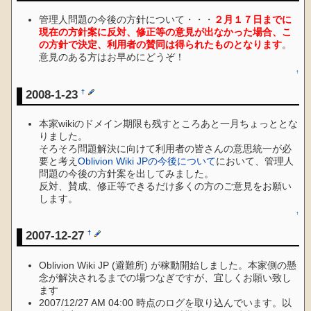
管理人問題の今後の方針について・・・
２月１７日までに
現在の方針案に反対、修正等の意見が出なかった場合、こ
の方針で決定、利用者の賛同は得られたものとなります
。
意見のある方はお早めにどうぞ！
↑
2008-1-23
†
本家wikiのドメイン期限も残すところあと一月ちょっととな
りました。
そろそろ問題解決に向けて利用者の皆さんの意思統一が必
要と考え
Oblivion Wiki JPの今後について
において、管理人
問題の今後の方針案を出してみました。
反対、賛成、修正等できるだけ多くの方のご意見をお願い
します。
↑
2007-12-27
†
Oblivion Wiki JP (避難所) が稼動開始しました。本家側の懸
念が解決されるまでの場つなぎですが、宜しくお願い致し
ます
2007/12/27 AM 04:00 時点のログを取り込んでいます。以