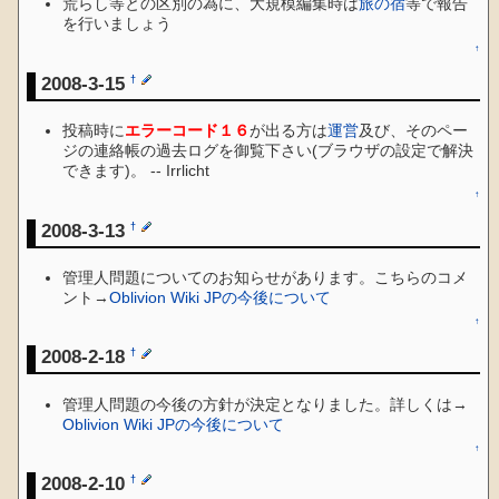
荒らし等との区別の為に、大規模編集時は
旅の宿
等で報告
を行いましょう
↑
2008-3-15
†
投稿時に
エラーコード１６
が出る方は
運営
及び、そのペー
ジの連絡帳の過去ログを御覧下さい(ブラウザの設定で解決
できます)。 -- Irrlicht
↑
2008-3-13
†
管理人問題についてのお知らせがあります。こちらのコメ
ント→
Oblivion Wiki JPの今後について
↑
2008-2-18
†
管理人問題の今後の方針が決定となりました。詳しくは→
Oblivion Wiki JPの今後について
↑
2008-2-10
†