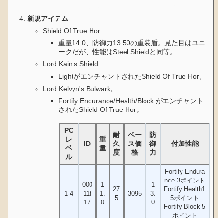
性は低くただの同姓同名じゃないかと思われる。
新規アイテム
Shield Of True Hor
重量14.0、防御力13.50の重装盾。見た目はユニ
ークだが、性能はSteel Shieldと同等。
Lord Kain's Shield
LightがエンチャントされたShield Of True Hor。
Lord Kelvyn's Bulwark。
Fortify Endurance/Health/Block がエンチャント
されたShield Of True Hor。
PC
耐
ベー
防
レ
重
ID
久
ス価
御
付加性能
ベ
量
度
格
力
ル
Fortify Endura
nce 3ポイント
000
1
1
27
Fortify Health1
1-4
11f
1.
3095
3.
5
5ポイント
17
0
0
Fortify Block 5
ポイント