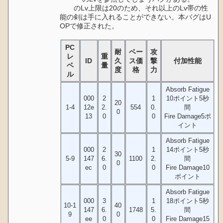
Kain
のLv上限は20のため、それ以上のLv帯の性
能の剣は手に入れることができない。本バグはU
OPで修正された。
PC
耐
ベー
攻
レ
重
ID
久
ス価
撃
付加性能
ベ
量
度
格
力
ル
Absorb Fatigue
000
2
1
10ポイント5秒
20
1-4
12e
2.
554
0.
間
0
13
0
0
Fire Damage5ポ
イント
Absorb Fatigue
000
2
1
14ポイント5秒
30
5-9
147
6.
1100
2.
間
0
ec
0
0
Fire Damage10
ポイント
Absorb Fatigue
000
3
1
18ポイント5秒
10-1
40
147
6.
1748
5.
間
9
0
ee
0
0
Fire Damage15