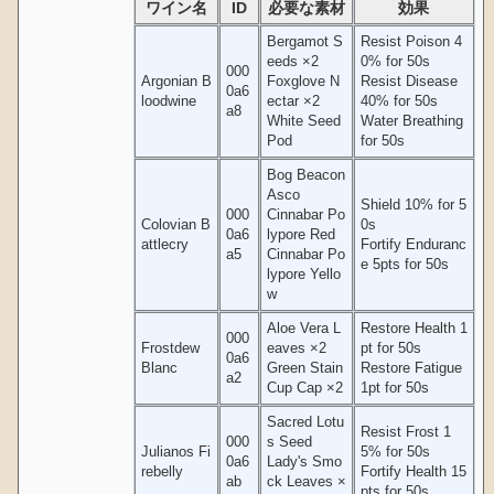
ワイン名
ID
必要な素材
効果
Bergamot S
Resist Poison 4
eeds ×2
0% for 50s
000
Argonian B
Foxglove N
Resist Disease
0a6
loodwine
ectar ×2
40% for 50s
a8
White Seed
Water Breathing
Pod
for 50s
Bog Beacon
Asco
Shield 10% for 5
000
Cinnabar Po
Colovian B
0s
0a6
lypore Red
attlecry
Fortify Enduranc
a5
Cinnabar Po
e 5pts for 50s
lypore Yello
w
Aloe Vera L
Restore Health 1
000
Frostdew
eaves ×2
pt for 50s
0a6
Blanc
Green Stain
Restore Fatigue
a2
Cup Cap ×2
1pt for 50s
Sacred Lotu
Resist Frost 1
000
s Seed
Julianos Fi
5% for 50s
0a6
Lady's Smo
rebelly
Fortify Health 15
ab
ck Leaves ×
pts for 50s