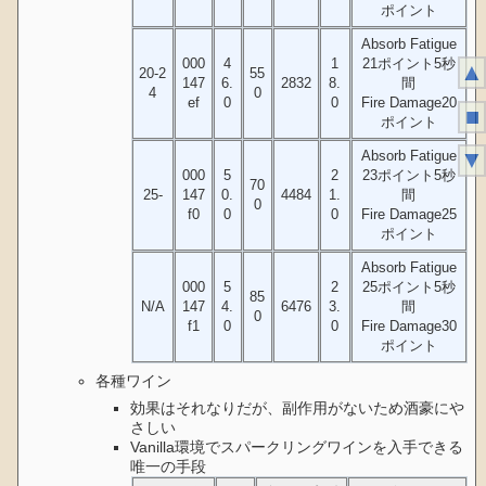
ポイント
Absorb Fatigue
000
4
1
21ポイント5秒
▲
20-2
55
147
6.
2832
8.
間
4
0
ef
0
0
Fire Damage20
■
ポイント
▼
Absorb Fatigue
000
5
2
23ポイント5秒
70
25-
147
0.
4484
1.
間
0
f0
0
0
Fire Damage25
ポイント
Absorb Fatigue
000
5
2
25ポイント5秒
85
N/A
147
4.
6476
3.
間
0
f1
0
0
Fire Damage30
ポイント
各種ワイン
効果はそれなりだが、副作用がないため酒豪にや
さしい
Vanilla環境でスパークリングワインを入手できる
唯一の手段