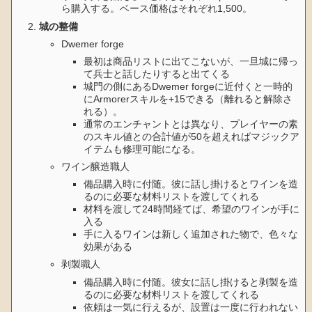
ら購入する。ベース価格はそれぞれ1,500。
城の整備
Dwemer forge
最初は商品リストに出てこないが、一旦城に帰っ
て兵士と話したりすると出てくる
城門の側にあるDwemer forgeに近付くと一時的
にArmorerスキルを+15できる（離れると解除さ
れる）。
通常のエンチャントとは異なり、プレイヤーの素
のスキル値との合計値が50を超えればマジックア
イテムも修理可能になる。
ワイン醸造職人
備品購入時に付随。彼に話し掛けるとワインを造
るのに必要な材料リストを渡してくれる
材料を渡して24時間経てば、希望のワインが手に
入る
手に入るワインは新しく追加された物で、色々な
効果がある
剥製職人
備品購入時に付随。彼女に話し掛けると剥製を造
るのに必要な材料リストを渡してくれる
依頼は一気に行えるが、設置は一度に行われない