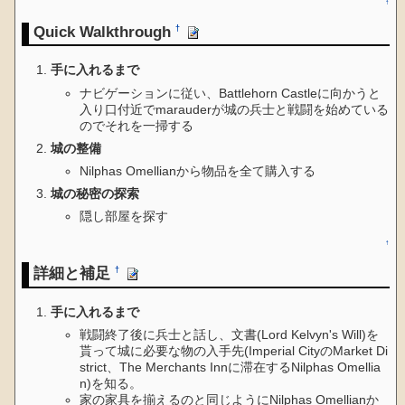
↑
Quick Walkthrough
†
手に入れるまで
ナビゲーションに従い、Battlehorn Castleに向かうと
入り口付近でmarauderが城の兵士と戦闘を始めている
のでそれを一掃する
城の整備
Nilphas Omellianから物品を全て購入する
城の秘密の探索
隠し部屋を探す
↑
詳細と補足
†
手に入れるまで
戦闘終了後に兵士と話し、文書(Lord Kelvyn's Will)を
貰って城に必要な物の入手先(Imperial CityのMarket Di
strict、The Merchants Innに滞在するNilphas Omellia
n)を知る。
家の家具を揃えるのと同じようにNilphas Omellianか