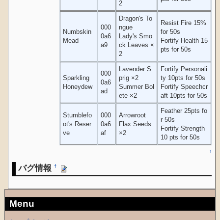
2
Dragon's To
Resist Fire 15%
000
ngue
Numbskin
for 50s
0a6
Lady's Smo
Mead
Fortify Health 15
a9
ck Leaves ×
pts for 50s
2
Lavender S
Fortify Personali
000
Sparkling
prig ×2
ty 10pts for 50s
0a6
Honeydew
Summer Bol
Fortify Speechcr
ad
ete ×2
aft 10pts for 50s
Feather 25pts fo
Stumblefo
000
Arrowroot
r 50s
ot's Reser
0a6
Flax Seeds
Fortify Strength
ve
af
×2
10 pts for 50s
↑
バグ情報
†
Menu