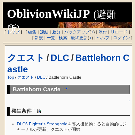
OblivionWikiJP
(避難
所)
[
トップ
] [
編集
|
凍結
|
差分
|
バックアップ
(
+
) |
添付
|
リロード
]
[
新規
|
一覧
|
検索
|
最終更新
(
+
) |
ヘルプ
|
ログイン
]
クエスト
/
DLC
/
Battlehorn C
astle
Top
/
クエスト
/
DLC
/
Battlehorn Castle
Battlehorn Castle
†
↑
発生条件
†
DLC6 Fighter's Stronghold
を導入後起動すると自動的にジ
ャーナルが更新、クエストが開始