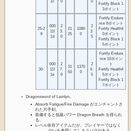
1c
0
0
Fortify Block 1
3ポイント
Fortify Endura
nce 8ポイント
000
2
2
25-2
21
1080
Fortify Health4
11f
3.
3.
9
25
0
0ポイント
1d
0
5
Fortify Block 1
5ポイント
Fortify Endura
nce 10ポイン
000
2
2
ト
31
1370
30-
11f
7.
6.
Fortify Health4
50
0
1e
0
5
5ポイント
Fortify Block 1
7ポイント
Dragonsword of Lainlyn。
Absorb Fatigue/Fire Damage がエンチャントさ
れた片手剣。
装備すると低級パワー Dragon Breath を得られ
る。
レベル依存アイテムだが、プレイヤーではなく
Lo
rd Kain
のLvを参照してしまうバグがある。
Lord