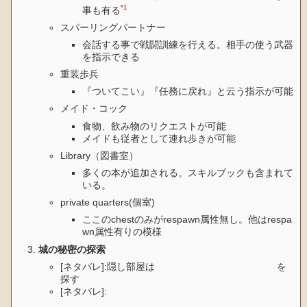
*1
事も有る
スパーリングパートナー
会話する事で戦闘訓練を行える。相手の使う武器
を指示できる
重装歩兵
『ついてこい』『任務に戻れ』と云う指示が可能
メイド・コック
食物、飲み物のリクエストが可能
メイドも従者として連れ歩きが可能
Library（図書室）
多くの本が追加される。スキルブックも含まれて
いる。
private quarters(個室)
ここのchestのみがrespawn属性無し。他はrespa
wn属性有りの模様
城の秘密の探索
[ネタバレ]:隠し部屋は
private roomとtraining room
を
探す
[ネタバレ]:
敵LichはMagesGuildのAnvil支部の件で出て
きたキャラと同名だが、時間軸的に同人物である可能