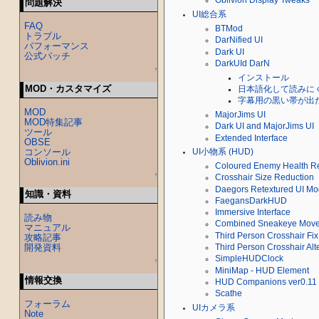
Oblivion Display Tweaks
問題解決
UI総合系
FAQ
BTMod
トラブル
DarNified UI
パフォーマンス
Dark UI
公式パッチ
DarkUId DarN
↑
インストール
MOD・カスタマイズ
日本語化して読みに
字幕用の黒い帯が出
MOD
MajorJims UI
MOD特集記事
Dark UI and MajorJims UI
ツール
Extended Interface
OBSE
コンソール
UI小物系 (HUD)
Oblivion.ini
Coloured Enemy Health R
↑
Crosshair Size Reduction
Daegors Retextured UI Mo
知識・資料
FaegansDarkHUD
Immersive Interface
読み物
Combined Sneakeye Mover
マニュアル
Third Person Crosshair Fix
攻略記事
開発資料
Third Person Crosshair Alt
SimpleHUDClock
↑
MiniMap - HUD Element
情報交換
HUD Companions ver0.11
Scathe
フォーラム
UIカメラ系
Note