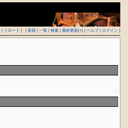
付
|
リロード
] [
新規
|
一覧
|
検索
|
最終更新
(
+
) |
ヘルプ
|
ログイン
]
↑