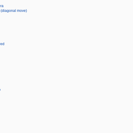
ra
(diagonal move)
red
p