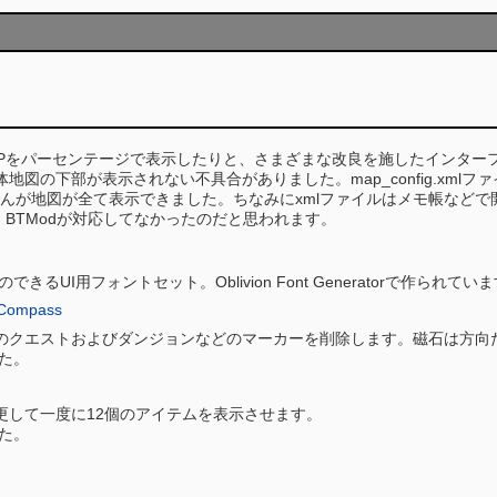
をパーセンテージで表示したりと、さまざまな改良を施したインターフ
sの全体地図の下部が表示されない不具合がありました。map_config.xmlファイル
が地図が全て表示できました。ちなみにxmlファイルはメモ帳などで開いて編
ので、BTModが対応してなかったのだと思われます。
できるUI用フォントセット。Oblivion Font Generatorで作られてい
 Compass
のクエストおよびダンジョンなどのマーカーを削除します。磁石は方向
した。
更して一度に12個のアイテムを表示させます。
した。