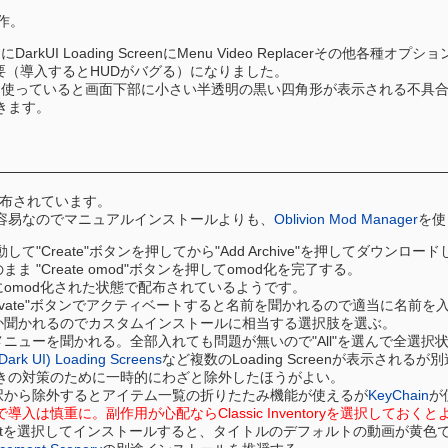
作。
dさらにDarkUI Loading ScreenにMenu Video Replacerそ
faceも不要（導入するとHUDがバグる）になりました。
cを使っていると画面下部に小さい半透明の黒い四角形が表示される不具合
きます。
配布されています。
が容易なのでマニュアルインストールよりも、
Oblivion Mod Manager
を使
動して"Create"ボタンを押してから"Add Archive"を押してダ
 "Create omod"ボタンを押してomod化を完了する。
omod化された状態で配布されているようです。
Activate"ボタンでアクティベートすると名前を聞かれるので適当に名
か聞かれるのでカスタムインストールに相当する選択肢を選ぶ。
ニューを聞かれる。全部入れても問題が無いので"All"を選んで全選
Dark UI) Loading Screens
など複数のLoading Screenが表示さ
きの対策のために一時的にわざと除外したほうがよい。
toryを選択から除外するとアイテム一覧の折りたたみ機能が使えるが
KeyChain
が
入は慎重に。副作用が心配ならClassic Inventoryを選択しておくと
Menu Textを選択してインストールすると、タイトルのデフォルトの動画が黄