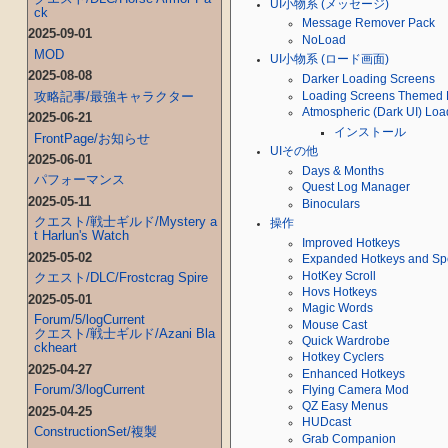
UI小物系 (メッセージ)
ck
Message Remover Pack
2025-09-01
NoLoad
MOD
UI小物系 (ロード画面)
2025-08-08
Darker Loading Screens
攻略記事/最強キャラクター
Loading Screens Themed 
Atmospheric (Dark UI) Loa
2025-06-21
インストール
FrontPage/お知らせ
UIその他
2025-06-01
Days & Months
パフォーマンス
Quest Log Manager
2025-05-11
Binoculars
クエスト/戦士ギルド/Mystery a
操作
t Harlun's Watch
Improved Hotkeys
2025-05-02
Expanded Hotkeys and Spe
HotKey Scroll
クエスト/DLC/Frostcrag Spire
Hovs Hotkeys
2025-05-01
Magic Words
Forum/5/logCurrent
Mouse Cast
クエスト/戦士ギルド/Azani Bla
Quick Wardrobe
ckheart
Hotkey Cyclers
2025-04-27
Enhanced Hotkeys
Forum/3/logCurrent
Flying Camera Mod
QZ Easy Menus
2025-04-25
HUDcast
ConstructionSet/複製
Grab Companion