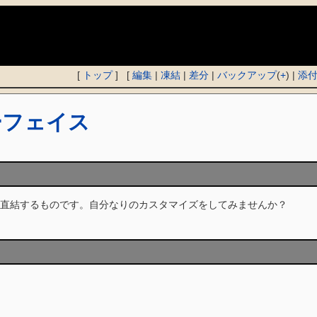
)
[
トップ
] [
編集
|
凍結
|
差分
|
バックアップ
(
+
) |
添
ーフェイス
直結するものです。自分なりのカスタマイズをしてみませんか？