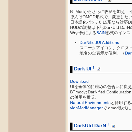
BTModからさらに改良を加え
導入はOMOD形式で、変更したい
日本語化パッチ0.15系なら対応DLL
HUDの調整は下記DarkUId D
Wrye氏による
BAIN
形式のインス
DarNifiedUI Additions
スニークアイコン、クロスヘア
地名の全表示が便利。（
Dar
Dark UI
†
Download
UIを全体的に暗めの色合いに変
BTmodとDarNified Co
の併用を推奨。
Natural Environments
と併用する場合
vionModManager
で.omod形式にし
DarkUId DarN
†