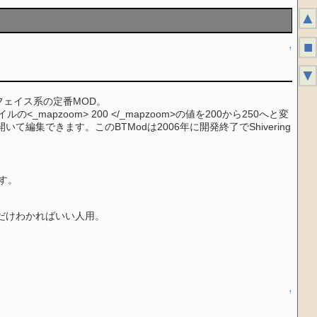
▲
■
↑
▼
ェイス系の定番MOD。
の<_mapzoom> 200 </_mapzoom>の値を200から250へと変
集できます。このBTModは2006年に開発終了でShivering
ます。
だけわかればいい人用。
↑