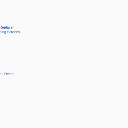
Replacer
ding Screens
ll Delete