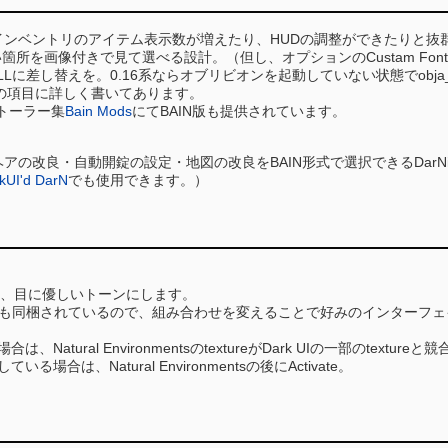
、インベントリのアイテム表示数が増えたり、HUDの調整ができたりと抜
箇所を画像付きで見て選べる設計。（但し、オプションのCustam F
に差し替えを。0.16系ならオブリビオンを起動していない状態でobja_conf
arNの項目に詳しく書いてあります。
トーラー集
Bain Mods
にてBAIN版も提供されています。
の改良・自動開錠の設定・地図の改良をBAIN形式で選択できるDarNifie
kUI'd DarN
でも使用できます。）
え、目に優しいトーンにします。
nfigurationも同梱されているので、組み合わせを変えることで好みのイン
は、Natural EnvironmentsのtextureがDark UIの一部のte
ている場合は、Natural Environmentsの後にActivate。