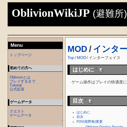
OblivionWikiJP
(避難所
Menu
MOD
/
インタ
トップページ
Top
/
MOD
/
インターフェイス
↑
初めての方へ
はじめに
†
Oblivionとは
プレイするまで
ゲーム操作はプレイの快適度に
Tutorial
公式拡張
↑
目次
†
ゲームデータ
クエスト
はじめに
ゲームデータ
目次
↑
FOV(視野角)変更