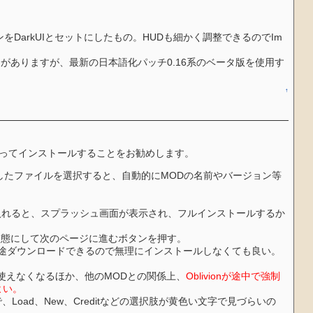
の他各種オプションをDarkUIとセットにしたもの。HUDも細かく調整できるのでIm
がありますが、最新の日本語化パッチ0.16系のベータ版を使用す
↑
ってインストールすることをお勧めします。
ウンロードしたファイルを選択すると、自動的にMODの名前やバージョン等
前を入れると、スプラッシュ画面が表示され、フルインストールするか
択状態にして次のページに進むボタンを押す。
れるが別途ダウンロードできるので無理にインストールしなくても良い。
使えなくなるほか、他のMODとの関係上、
Oblivionが途中で強制
よい。
色で、Load、New、Creditなどの選択肢が黄色い文字で見づらいの