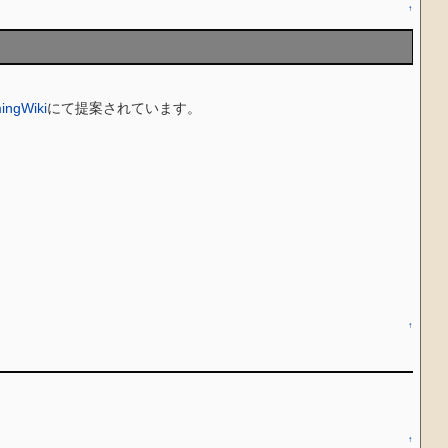
↑
ngWiki
にて提案されています。
↑
↑