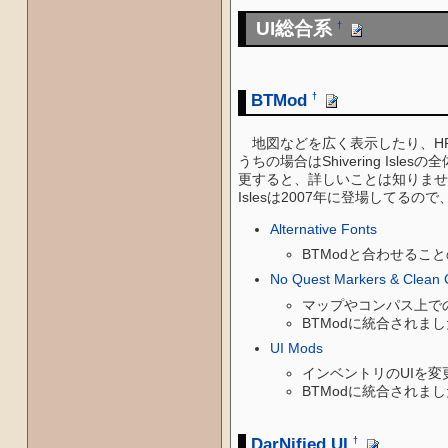
UI総合系
†
BTMod
†
地図などを広く表示したり、HP
うちの場合はShivering Isle
更すると、詳しいことは知りません
Islesは2007年に登場してる
Alternative Fonts
BTModと合わせることの
No Quest Markers & Clean
マップやコンパス上で
BTModに統合されま
UI Mods
インベントリのUIを変
BTModに統合されま
DarNified UI
†