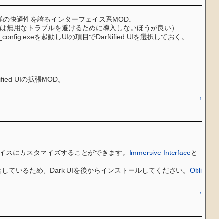
群の快適性を誇るインターフェイス系MOD。
ontは無用なトラブルを避けるために導入しないほうが良い）
ig.exeを起動しUIの項目でDarNified UIを選択しておく。
d UIの拡張MOD。
↑
ターフェイスにカスタマイズすることができます。
Immersive Interface
と
xtureと競合しているため、Dark UIを後からインストールしてください。
Obli
↑