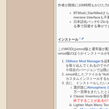
作者が開発に100時間もかけた力
BTModにDarNifie
mersive Inter
日本語化パッチ0.15
る事で回避する事がで
†
インストール
このMODはomod版と通常版が
omod版のほうがインストール
Oblivion Mod Manager
を起
を取り込んでくれるのでそのまま
※現在のバージョンでは既に
omod化したファイルを"
カスタムインストールする
次に、インストールしたいメ
選択肢に
Atmospheric (
万一支障をきたしたと
Classic Inven
終了することがあるので導
Lighter Main 