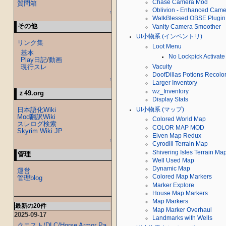
Chase Camera Mod
質問箱
Oblivion - Enhanced Came
↑
WalkBlessed OBSE Plugin 
その他
Vanity Camera Smoother
UI小物系 (インベントリ)
リンク集
Loot Menu
基本
No Lockpick Activate
Play日記
/
動画
現行スレ
Vacuity
DoofDillas Potions Recolo
↑
Larger Inventory
wz_Inventory
ｚ49.org
Display Stats
日本語化Wiki
UI小物系 (マップ)
Mod翻訳Wiki
Colored World Map
スレログ検索
COLOR MAP MOD
Skyrim Wiki JP
Elven Map Redux
↑
Cyrodiil Terrain Map
Shivering Isles Terrain Ma
管理
Well Used Map
Dynamic Map
運営
Colored Map Markers
管理blog
Marker Explore
House Map Markers
Map Markers
最新の20件
Map Marker Overhaul
2025-09-17
Landmarks with Wells
クエスト/DLC/Horse Armor Pa