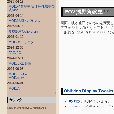
2025-04-17
MOD/特集記事/日本語化済非公
式Mod
FOV(視野角)変更
†
2025-04-14
MOD/戦闘・バランス
画面に映る範囲そのものを変更し
2025-04-13
デフォルトは75となっており、
攻略記事/oblivion.ini
一般的なフルHD(1920x1080)なら1
2025-01-10
MOD/キャラクター
2024-12-30
FAQ/PC
2024-07-11
MOD/EXE拡張
2024-06-08
MOD/BugFix
MOD/総合
2024-06-01
MOD/AI
Oblivion Display Tweaks
↑
カウンタ
EXE拡張
で紹介したように、
Oblivion.ini
のfDefault
Counter: 394, today: 2, yesterday: 3