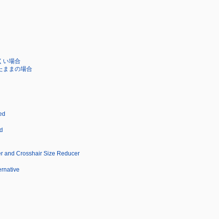
くい場合
たままの場合
ed
d
 and Crosshair Size Reducer
ernative