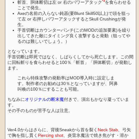
*4
斬首、胴体断切は左 or 右のパワーアタック
を食らわせる
ことで発生。
Axeの名前の入らない鈍器(要Blunt Skill50以上)で頭を狙っ
て左 or 右押しパワーアタックするとSkull Crushingが発
生。
手首切断はカウンターパンチ(このMODの追加要素)を繰り
出してきた敵にタイミング良く攻撃すると発動（狙ってや
るのは難しいでしょう。）
となっています。
手首切断は即死ではなく、しばらくしてから死亡します。この間
に回転斬りを食らわせると100％「斬首」「胴体断切」が発動し
ます。
これら特殊攻撃の発動率はMOD導入時に設定しま
す。制作者のお勧めは30％となっていますが、阿鼻
叫喚の100％にすることも可能。
ちなみに
オリジナルの断末魔
付きで、演出もかなり凝っていま
す。
その手のものが苦手な人は注意。
Ver4.0からはさらに、背後Sneakから首を裂く
Neck Stab
、弓矢
で胸を指し貫く
Piercing shot
、炎雷氷魔法で焼き焦がす・溶か