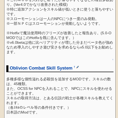
り。(Ver4.0でかなり改善された模様)
※特に追加アクションをスキル値が低いときに使うと落ちやすい
です。
※スローモーションは一人のNPCにつき一度のみ発動。
※一部ＮＰＣはスローモーションが発動しないようです。
※Hotfixで魔法使用時のフリーズが改善したと報告あり。(5.0-O
MODではこのHotfixを既に含んでます。）
※v6.0betaは他に比べリアリティが増した分まだベータ色が強め
なため導入のしやすさ遊び安さを求めるならv5.0以下をお勧めし
ます。
↑
Oblivion Combat Skill System
†
多種多様な個性溢れる必殺技を追加するMODです。スキルの数
は、45種類。
また、OCSS for NPCを入れることで、NPCにスキルを使わせる
ことができます。
スキルの取得方法は、とある伝説の戦士が各種スキルを教えてく
れます。
（各ｽｷﾙのレベル等の条件付きです。）
日本語のModです。