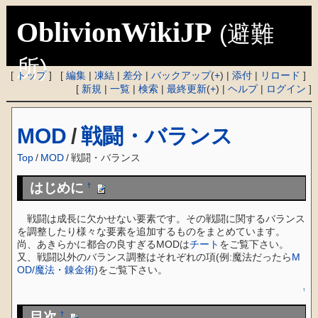
OblivionWikiJP
(避難
所)
[
トップ
] [
編集
|
凍結
|
差分
|
バックアップ
(
+
) |
添付
|
リロード
]
[
新規
|
一覧
|
検索
|
最終更新
(
+
) |
ヘルプ
|
ログイン
]
MOD
/
戦闘・バランス
Top
/
MOD
/
戦闘・バランス
はじめに
†
戦闘は成長に欠かせない要素です。その戦闘に関するバランス
を調整したり様々な要素を追加するものをまとめています。
尚、あきらかに都合の良すぎるMODは
チート
をご覧下さい。
又、戦闘以外のバランス調整はそれぞれの項(例:魔法だったら
M
OD/魔法・錬金術
)をご覧下さい。
↑
目次
†