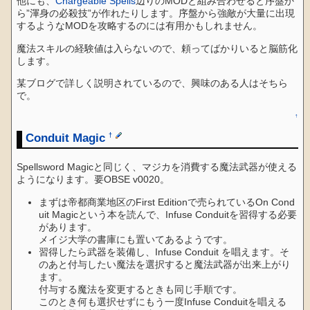
他にも、
Chargeable Spells
辺りのMODと組み合わせると序盤か
ら”渾身の必殺技”が作れたりします。序盤から強敵が大量に出現
するようなMODを攻略するのには有用かもしれません。
魔法スキルの経験値は入らないので、頼ってばかりいると脳筋化
します。
某ブログで詳しく説明されているので、興味のある人はそちら
で。
↑
Conduit Magic
†
Spellsword Magicと同じく、マジカを消費する魔法武器が使える
ようになります。要OBSE v0020。
まずは帝都商業地区のFirst Editionで売られているOn Cond
uit Magicという本を読んで、Infuse Conduitを習得する必要
があります。
メイジ大学の書庫にも置いてあるようです。
習得したら武器を装備し、Infuse Conduit を唱えます。そ
のあと付与したい魔法を選択すると魔法武器が出来上がり
ます。
付与する魔法を変更するときも同じ手順です。
このとき何も選択せずにもう一度Infuse Conduitを唱える