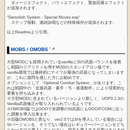
ダメージエフェクト、パリィエフェクト、緊急回避エフェクト
が追加されます。
"Demolish System - Special Moves.esp"
ステップ移動、連続詠唱などの特殊操作が追加されます。
以上Readmeより引用。
↑
MOBS / OMOBS
†
大型MODにも採用されているvanillaとSIの武器バランスを改善
し戦闘のリアリティを増すMODのスタンドアロン版です。
vanilla環境では最終的にナイフが最強の武器となってしまいます
が、これに疑問を感じた方にお勧めです。
オプションとして「Optional Combat System」があります。こ
れは戦闘中の「近接武器・素手・弓・後退動作」により現実的な
要素を持ち込みます。
※大型MODに含まれているバージョンより新しく、UOP3.2.3の
Vanilla武器修正が取り入れられているようです。
※OMOBS版ではOOOで未調整のSI武器にもOOO/FCOMに沿っ
た調整を導入出来ます。
※旧版OMOBSと異なり、ver2.0ではSIを導入している場合には
SIバージョンを、そうでない場合はレギュラーバージョンをどち
らか一方のみ導入してください。両方を導入する必要はありませ