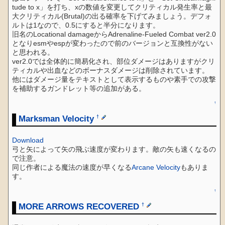
tude to x」を打ち、xの数値を変更してクリティカル発生率と最
大クリティカル(Brutal)の出る確率を下げてみましょう。デフォ
ルトは1なので、0.5にすると半分になります。
旧名のLocational damageからAdrenaline-Fueled Combat ver2.0
となりesmやespが変わったので前のバージョンと互換性がない
と思われる。
ver2.0では全体的に簡易化され、部位ダメージはありますがクリ
ティカルや出血などのボーナスダメージは削除されています。
他にはダメージ量をテキストとして表示するものや素手での攻撃
を補助するガンドレット等の追加がある。
↑
Marksman Velocity
†
Download
弓と矢によって矢の飛ぶ速度が変わります。敵の矢も速くなるの
で注意。
同じ作者による魔法の速度が早くなる
Arcane Velocity
もありま
す。
↑
MORE ARROWS RECOVERED
†