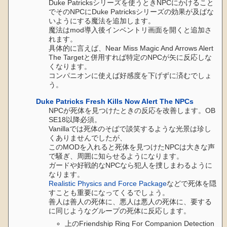
Duke Patricksシリーズを使うときNPCにかけること
でそのNPCにDuke Patricksシリーズの効果が及ばな
いようにする魔法を追加します。
魔法はmod導入後インベントリ画面を開くと追加さ
れます。
具体的に言えば、Near Miss Magic And Arrows Alert
The Targetと併用すれば特定のNPCが矢に反応しな
くなります。
コンパニオンに使えば好感度を下げずに済むでしょ
う。
Duke Patricks Fresh Kills Now Alert The NPCs
NPCが死体を見つけたときの反応を改善します。OB
SE18以降必須。
Vanillaでは死体のそばで談笑するような光景は珍し
くありませんでしたが、
このMODを入れると死体を見つけたNPCは大きな声
で騒ぎ、周囲に知らせるようになります。
ガードや好戦的なNPCなら犯人を捜しまわるように
なります。
Realistic Physics and Force Package
などで死体を隠
すことも重要になってくるでしょう。
善人は善人の死体に、悪人は悪人の死体に、要する
に同じようなグループの死体に反応します。
上のFriendship Ring For Companion Detection