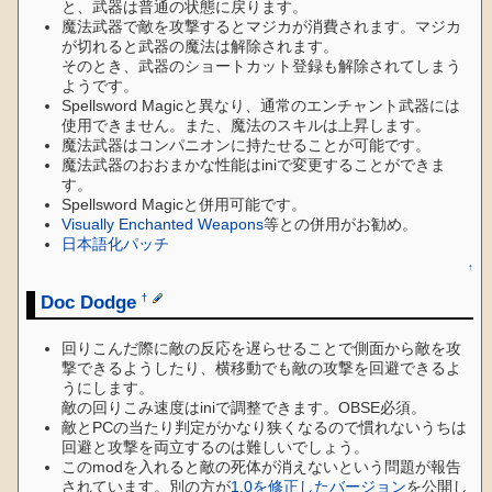
と、武器は普通の状態に戻ります。
魔法武器で敵を攻撃するとマジカが消費されます。マジカ
が切れると武器の魔法は解除されます。
そのとき、武器のショートカット登録も解除されてしまう
ようです。
Spellsword Magicと異なり、通常のエンチャント武器には
使用できません。また、魔法のスキルは上昇します。
魔法武器はコンパニオンに持たせることが可能です。
魔法武器のおおまかな性能はiniで変更することができま
す。
Spellsword Magicと併用可能です。
Visually Enchanted Weapons
等との併用がお勧め。
日本語化パッチ
↑
Doc Dodge
†
回りこんだ際に敵の反応を遅らせることで側面から敵を攻
撃できるようしたり、横移動でも敵の攻撃を回避できるよ
うにします。
敵の回りこみ速度はiniで調整できます。OBSE必須。
敵とPCの当たり判定がかなり狭くなるので慣れないうちは
回避と攻撃を両立するのは難しいでしょう。
このmodを入れると敵の死体が消えないという問題が報告
されています。別の方が
1.0を修正したバージョン
を公開し