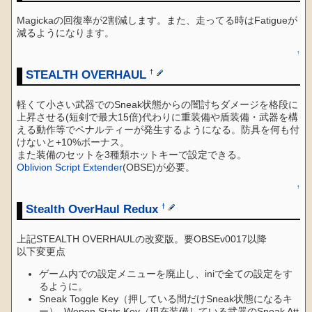
Magickaの回復率が2割減します。また、走ってる時はFatigueが
減るようになります。
↑
STEALTH OVERHAUL
†
軽くて小さい武器でのSneak状態からの闇討ちダメージを格段に
上昇させる(短剣で最大15倍)代わりに重装備や盾装備・武器を構
える動作等でペナルティーが発生するようになる。防具を何も付
けないと+10%ボーナス。
また装備のセットを3種類ホットキーで設定できる。
Oblivion Script Extender
(OBSE)が必要。
↑
Stealth OverHaul Redux
†
上記STEALTH OVERHAULの改変版。要OBSEv0017以降
以下変更点
ゲーム内での設定メニューを廃止し、iniで全ての設定をす
るように。
Sneak Toggle Key（押している間だけSneak状態になるキ
ー）, Wepon Stats Key（現在装備している武器のSneak Att