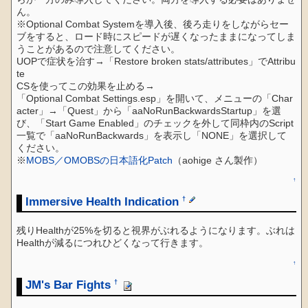
ん。
※Optional Combat Systemを導入後、後ろ走りをしながらセー
ブをすると、ロード時にスピードが遅くなったままになってしま
うことがあるので注意してください。
UOPで症状を治す→「Restore broken stats/attributes」でAttribu
te
CSを使ってこの効果を止める→
「Optional Combat Settings.esp」を開いて、メニューの「Char
acter」→「Quest」から「aaNoRunBackwardsStartup」を選
び、「Start Game Enabled」のチェックを外して同枠内のScript
一覧で「aaNoRunBackwards」を表示し「NONE」を選択して
ください。
※
MOBS／OMOBSの日本語化Patch
（aohige さん製作）
↑
Immersive Health Indication
†
残りHealthが25%を切ると視界がぶれるようになります。ぶれは
Healthが減るにつれひどくなって行きます。
↑
JM's Bar Fights
†