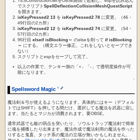
TESConstructionSetをOBSE経由で起動し、espを読み込ん
でスクリプト
SpellDeflectionCollisionMeshQuestScript
を開きます。
isKeyPressed2 13
を
isKeyPressed2 78
に変更。（46・
49行目の2カ所）
isKeyPressed2 12
を
isKeyPressed2 74
に変更。（54・
57行目の2カ所）
95行目
elseif isBlocking～
のelseを削って
if isBlocking
～
にする。（構文エラー修正。これをしないとセーブでき
ない）
スクリプトとespをセーブして完了。
以上の作業で、テンキー側の「+」「-」で透明度操作が可
能になります。
↑
Spellsword Magic
†
魔法剣＆弓が使えるようになります。具体的にはキー（デフォル
トではSHIFT）を押してる間だけ、選択してる魔法を武器に宿し
ます。当たるとマジカが消費されます。要OBSE。
通常武器でも敵の弱点を突いたり、ソウルトラップ魔法剣で簡単
に魂を捕獲したり出来ます。魔法作成で魔法剣用の魔法を作った
りすると鬼畜。タッチ系の魔法の立場が無いかもしれません。