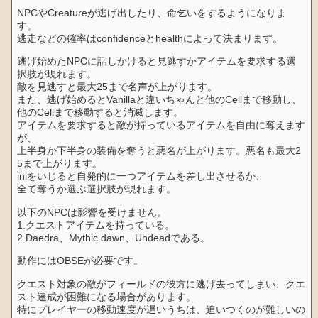
NPCやCreatureが逃げ出したり、命乞いをするようになりま
す。
逃走などの確率はconfidenceとhealthによって決まります。
逃げ始めたNPCに話しかけると見逃すかアイテムを要求する選
択肢が現れます。
敵を見逃すと最大25まで名声が上がります。
また、逃げ始めるとVanillaと違いちゃんと他のCellまで移動し、
他のCellまで移動すると消滅します。
アイテムを要求すると敵が持っているアイテムを自由に奪えます
が、
上半身か下半身の装備を奪うと悪名が上がります。悪名も最大2
5まで上がります。
iniをいじると自発的に一つアイテムを差し出させるか、
全て奪うか選ぶ選択肢が現れます。
以下のNPCは影響を受けません。
1.クエストアイテムを持っている。
2.Daedra、Mythic dawn、Undeadである。
動作にはOBSEが必要です。
クエスト対象の敵がフィールドの彼方に逃げ去ってしまい、クエ
スト達成が困難になる場合があります。
特にプレイヤーの移動速度が遅いうちは、追いつくのが難しいの