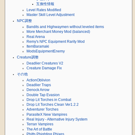
互換性情報
Level Rates Modified
Master Skill Level Adjustment
NPC調整
Bandits and Highwaymen without leveled items
More Merchant Money Mod (balanced)
Real Arena
Remy's NPC Equipment Rarity Mod
ItemBaramaki
ModsEquipmentEnemy
Creature調整
Deadlier Creatures V2
Creature Damage Fix
その他
ActionOblivion
Deadlier Traps
Denock Arrow
Double Tap Evasion
Drop Lit Torches in Combat
Drop Lit Torches Clean Ver1.2.2
Adventurer Torches
ParasiteX New Vampires
Real Injury - Alternative Injury System
Terran Vampires
The Art of Battle
Phitts Phighting Phixes