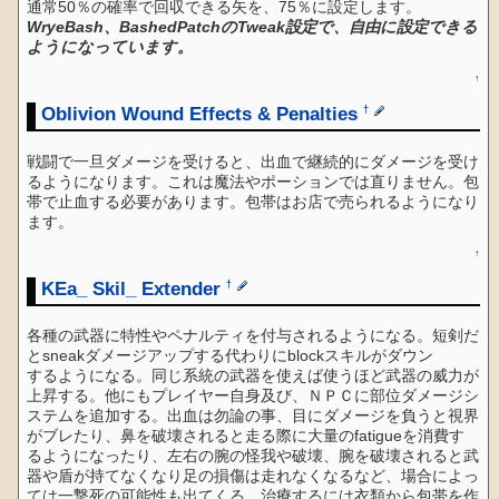
通常50％の確率で回収できる矢を、75％に設定します。
WryeBash、BashedPatchのTweak設定で、自由に設定できる
ようになっています。
↑
Oblivion Wound Effects & Penalties
†
戦闘で一旦ダメージを受けると、出血で継続的にダメージを受け
るようになります。これは魔法やポーションでは直りません。包
帯で止血する必要があります。包帯はお店で売られるようになり
ます。
↑
KEa_ Skil_ Extender
†
各種の武器に特性やペナルティを付与されるようになる。短剣だ
とsneakダメージアップする代わりにblockスキルがダウン
するようになる。同じ系統の武器を使えば使うほど武器の威力が
上昇する。他にもプレイヤー自身及び、ＮＰＣに部位ダメージシ
ステムを追加する。出血は勿論の事、目にダメージを負うと視界
がブレたり、鼻を破壊されると走る際に大量のfatigueを消費す
るようになったり、左右の腕の怪我や破壊、腕を破壊されると武
器や盾が持てなくなり足の損傷は走れなくなるなど、場合によっ
ては一撃死の可能性も出てくる。治療するには衣類から包帯を作