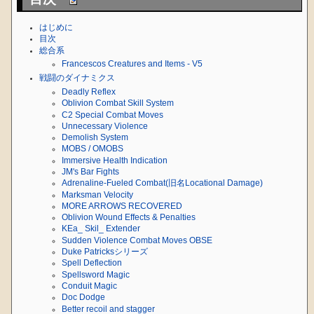
はじめに
目次
総合系
Francescos Creatures and Items - V5
戦闘のダイナミクス
Deadly Reflex
Oblivion Combat Skill System
C2 Special Combat Moves
Unnecessary Violence
Demolish System
MOBS / OMOBS
Immersive Health Indication
JM's Bar Fights
Adrenaline-Fueled Combat(旧名Locational Damage)
Marksman Velocity
MORE ARROWS RECOVERED
Oblivion Wound Effects & Penalties
KEa_ Skil_ Extender
Sudden Violence Combat Moves OBSE
Duke Patricksシリーズ
Spell Deflection
Spellsword Magic
Conduit Magic
Doc Dodge
Better recoil and stagger