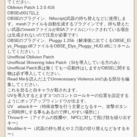
てください。
Oblivion Patch 1.2.0.416
OBSEv0017以上
OBSEのプラグイン、Nifscript(武器の持ち替えなどに使用しま
す。meshファイルを自動生成するプラグインです。持ち替えた
い武器のmeshファイルがBSAファイルにパックされている場合
は生成されないので注意が必要です）
OBSEのプラグイン、Pluggy 1.25b（解凍後に出てくるOBSE_El
ys_Pluggy.dllファイルをOBSE_Elys_Pluggy_HUD.dllにリネーム
してください。）
Unofficial Oblivion Patch
Unofficial Shivering Isles Patch（SIを導入している方のみ）
Unofficial Patch系は無くても一応動作はしますがOBSEに関する
物は必ず導入してください。
Read Meを読んだ上でUnnecessary Violence.iniのある部分を編
集してください。
これを怠ると自キャラが殺されます。
UVを導入するとまず３つのコントロールキーの位置を設定する
ようにポップアップウィンドウが出ます。
UV attackキー（特殊攻撃を行う主要となるキー。攻撃ボタン
と同時押しする事もあるので押しやすい場所に）
Throwキー（アイテムの投擲や、NPCに対して投げ技を繰り出す
キー）
Modifierキー（武器の持ち替えや２刀流の切り替えなどをするキ
ー）