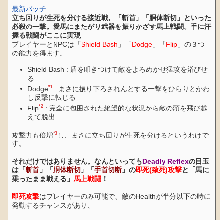
最新パッチ
立ち回りが生死を分ける接近戦。「斬首」「胴体断切」といった
必殺の一撃。愛馬にまたがり武器を振りかざす馬上戦闘。手に汗
握る戦闘がここに実現
プレイヤーとNPCは「
Shield Bash
」「
Dodge
」「
Flip
」の３つ
の能力を得ます。
Shield Bash : 盾を叩きつけて敵をよろめかせ猛攻を浴びせ
る
*1
Dodge
: まさに振り下ろされんとする一撃をひらりとかわ
し反撃に転じる
*2
Flip
: 完全に包囲された絶望的な状況から敵の頭を飛び越
えて脱出
*3
攻撃力も倍増
し、まさに立ち回りが生死を分けるというわけで
す。
それだけではありません。なんといっても
Deadly Reflex
の目玉
は「
斬首
」「
胴体断切
」「
手首切断
」の
即死(致死)攻撃
と「馬に
乗ったまま戦える」
馬上戦闘
！
即死攻撃
はプレイヤーのみ可能で、敵のHealthが半分以下の時に
発動するチャンスがあり、