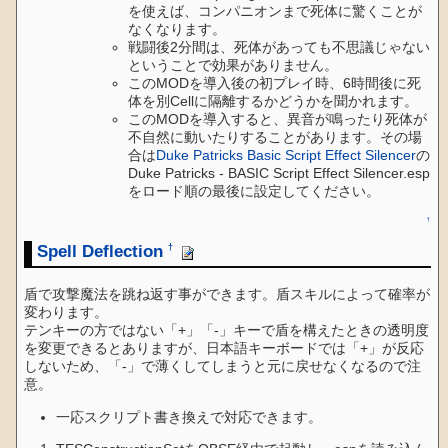
を使えば、コンパニオンまで死体に驚くことが
なくなります。
戦闘後2分間は、死体があっても不思議じゃない
ということで効果がありません。
このMODを導入後の初プレイ時、6時間後に死
体を別Cellに隔離するかどうかを聞かれます。
このMODを導入すると、異音が鳴ったり死体が
不自然に動いたりすることがあります。その場
合は
Duke Patricks Basic Script Effect Silencer
の
Duke Patricks - BASIC Script Effect Silencer.esp
をロード順の最後に設定してください。
↑
Spell Deflection
†
盾で攻撃魔法を跳ね返す事ができます。盾スキルによって確率が
変わります。
テンキーの方ではない「+」「-」キーで盾を構えたときの透明度
を変更できるとありますが、日本語キーボードでは「+」が反応
しないため、「-」で薄くしてしまうと元に戻せなくなるので注
意。
一応スクリプト書き換えで対応できます。