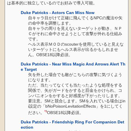
は基本的に独立しているのでお好みで導入可能。
Duke Patricks - Actors Can Miss Now
自キャラ目がけて正確に飛んでくるNPCの魔法や矢
の命中率を調整します。
自キャラの周りを見えないターゲットが動き、ＮＰ
Ｃがそれに命中させようとして攻撃が外れる仕組み
です。
ヘルス表示ＭＯＤのscouterを使用していると見えな
いターゲットにもへルス表示が出るかもしれませ
ん。OBSE18以降必須。
Duke Patricks - Near Miss Magic And Arrows Alert Th
e Target
矢を外した場合でも敵がこちらの攻撃に気づくよう
になります。
ただ、当たってなくても当たったような処理をする
関係で、矢がガードをかすると罰金をかけられ、コ
ンパニオンをかすると好感度が下がったりします。
要注意。SMと競合します。SMを入れている場合はin
i設定の「bNoPoisonLevitationEffects」を1にしてく
*5
ださい。
OBSE18以降必須。
Duke Patricks - Friendship Ring For Companion Det
ection