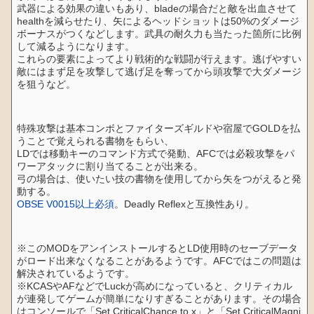
武器による効果の違いもあり、bladeの場合だと敵を出血させて
healthを減らせたり、矢によるヘッドショットは50%のダメージ
ボーナスがつくなどします。武具の耐久力も当たった箇所に比例
して減るようになります。
これらの要素によってより戦術的な戦闘が行えます。逃げやすい
敵にはまず足を攻撃して逃げ足を奪ってから頭攻撃で大ダメージ
を狙うなど。
特殊攻撃は基本コンボとファイターズギルドや宿屋でGOLDを払
うことで覚えられる書物をもらい、
LDでは移動キーのコマンド方式で発動、AFCでは必殺攻撃をパ
ワーアタックに割り当てることが出来る。
弓の場合は、使いたい技の書物を使用してから矢をつがえると発
動する。
OBSE V0015以上必須
。Deadly Reflexと互換性あり。
※このMODをアンインストールするとLD使用時のセーブデータ
がロード出来なくなることがあるようです。AFCではこの問題は
解決されているようです。
※KCASやAFなどでLuckが高めになっていると、クリティカル
が連発してゲームが簡単になりすぎることがあります。その場合
はコンソールで「Set CriticalChance to x」と「Set CriticalMagni