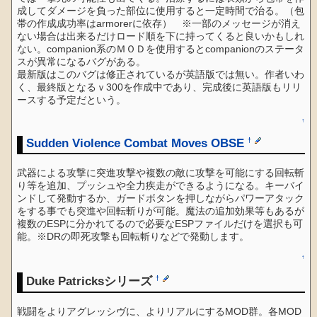
成してダメージを負った部位に使用すると一定時間で治る。（包
帯の作成成功率はarmorerに依存） ※一部のメッセージが消え
ない場合は出来るだけロード順を下に持ってくると良いかもしれ
ない。companion系のＭＯＤを使用するとcompanionのステータ
スが異常になるバグがある。
最新版はこのバグは修正されているが英語版では無い。作者いわ
く、最終版となるｖ300を作成中であり、完成後に英語版もリリ
ースする予定だという。
↑
Sudden Violence Combat Moves OBSE
†
武器による攻撃に突進攻撃や複数の敵に攻撃を可能にする回転斬
り等を追加、プッシュや全力疾走ができるようになる。キーバイ
ンドして発動するか、ガードボタンを押しながらパワーアタック
をする事でも突進や回転斬りが可能。魔法の追加効果等もあるが
複数のESPに分かれてるので必要なESPファイルだけを選択も可
能。※DRの即死攻撃も回転斬りなどで発動します。
↑
Duke Patricksシリーズ
†
戦闘をよりアグレッシヴに、よりリアルにするMOD群。各MOD