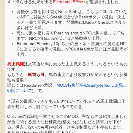
す・凍らせる効果が出る
Elemental Effects
が追加されました。
背後から首を切り裂くNeck Stabは、こちらに気づいていな
いNPCに背後からSneakで近づきBashボタンで発動、決ま
ると一発で即死させます。発動率はBladeとSneakスキルが
多いほど上昇。
弓矢で胸を指し貫くPiercing shotはNPCの胸を狙って打ち
ます。NPCのHealthが低いほど発動率が上昇。
Elemental Effectsは10pt以上の炎・氷・雷属性の魔法をNP
Cに当てると確率で発動。NPCのHealthが低いほど発動率が
上昇。
馬上戦闘
は文字通り馬に乗ったまま戦えるようになるというもの
です。
もちろん、
斬首も可
。馬の速度により攻撃力が変わるという新機
軸も搭載！
詳しくはReadmeの意訳「
MOD/特集記事/DeadlyReflex 3.3(馬上
戦闘について)
」で。
＊現在の最新パッチである5.0ではバグがあるため馬上戦闘は作
者が封印し不可能になっているので注意。
Oblivionの戦闘を一変させるこのMOD。主なものは紹介しました
が盾に関する重大な仕様変更(構えっぱなしだと防御力が下が
る。導入しないのも可)や武器・スキル制限なども存在します。
そちらはReadmeを参照して下さい。