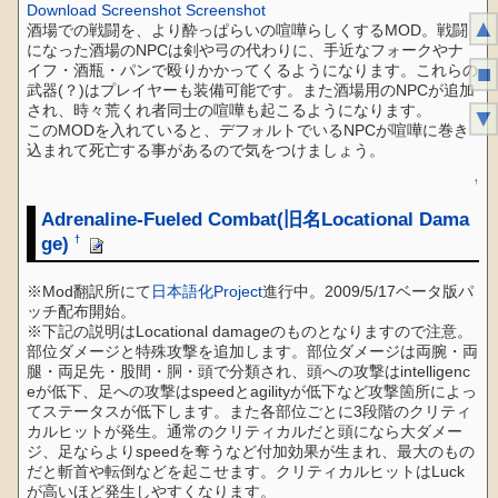
Download
Screenshot
Screenshot
▲
酒場での戦闘を、より酔っぱらいの喧嘩らしくするMOD。戦闘
になった酒場のNPCは剣や弓の代わりに、手近なフォークやナ
■
イフ・酒瓶・パンで殴りかかってくるようになります。これらの
武器(？)はプレイヤーも装備可能です。また酒場用のNPCが追加
され、時々荒くれ者同士の喧嘩も起こるようになります。
▼
このMODを入れていると、デフォルトでいるNPCが喧嘩に巻き
込まれて死亡する事があるので気をつけましょう。
↑
Adrenaline-Fueled Combat(旧名Locational Dama
ge)
†
※Mod翻訳所にて
日本語化Project
進行中。2009/5/17ベータ版パ
ッチ配布開始。
※下記の説明はLocational damageのものとなりますので注意。
部位ダメージと特殊攻撃を追加します。部位ダメージは両腕・両
腿・両足先・股間・胴・頭で分類され、頭への攻撃はintelligenc
eが低下、足への攻撃はspeedとagilityが低下など攻撃箇所によっ
てステータスが低下します。また各部位ごとに3段階のクリティ
カルヒットが発生。通常のクリティカルだと頭になら大ダメー
ジ、足ならよりspeedを奪うなど付加効果が生まれ、最大のもの
だと斬首や転倒などを起こせます。クリティカルヒットはLuck
が高いほど発生しやすくなります。