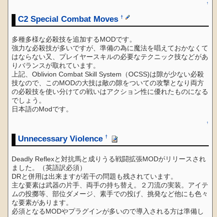
↑
C2 Special Combat Moves
†
多種多様な必殺技を追加するMODです。
強力な必殺技が多いですが、準備の為に魔法を唱えておかなくて
はならない又、プレイヤースキルの必要なテクニック技などがあ
りバランスが取れています。
上記、Oblivion Combat Skill System（OCSS)は隙が少ない必殺
技なので、このMODの大技は敵の隙をついての攻撃となり両方
の必殺技を使い分けての戦いはアクション性に優れたものになる
でしょう。
日本語のModです。
↑
Unnecessary Violence
†
Deadly Reflexと対抗馬と成りうる戦闘拡張MODがリリースされ
ました。（英語訳必須）
DRと併用は出来ますが若干の問題も残されています。
主な要素は武器の片手、両手の持ち替え。２刀流の実装。アイテ
ムの投擲等、部位ダメージ、素手での投げ、挑発など他にも色々
な要素があります。
必須となるMODやプラグインが多いので導入される方は準備し