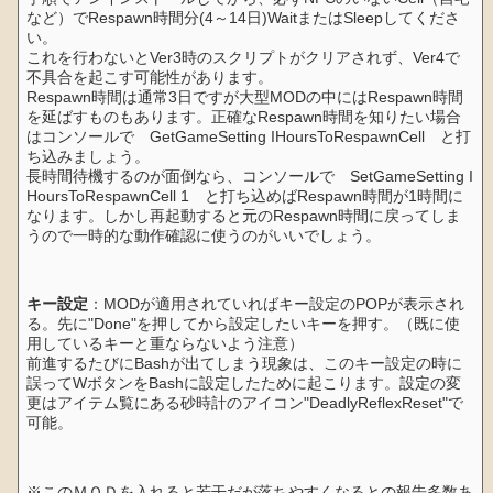
など）でRespawn時間分(4～14日)WaitまたはSleepしてくださ
い。
これを行わないとVer3時のスクリプトがクリアされず、Ver4で
不具合を起こす可能性があります。
Respawn時間は通常3日ですが大型MODの中にはRespawn時間
を延ばすものもあります。正確なRespawn時間を知りたい場合
はコンソールで GetGameSetting IHoursToRespawnCell と打
ち込みましょう。
長時間待機するのが面倒なら、コンソールで SetGameSetting I
HoursToRespawnCell 1 と打ち込めばRespawn時間が1時間に
なります。しかし再起動すると元のRespawn時間に戻ってしま
うので一時的な動作確認に使うのがいいでしょう。
キー設定
：MODが適用されていればキー設定のPOPが表示され
る。先に"Done"を押してから設定したいキーを押す。（既に使
用しているキーと重ならないよう注意）
前進するたびにBashが出てしまう現象は、このキー設定の時に
誤ってWボタンをBashに設定したために起こります。設定の変
更はアイテム覧にある砂時計のアイコン"DeadlyReflexReset"で
可能。
※このＭＯＤを入れると若干だが落ちやすくなるとの報告多数あ