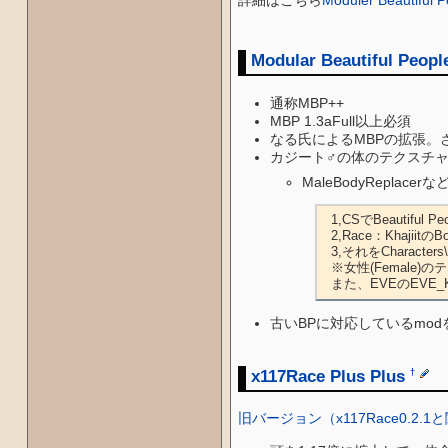
Modular Beautiful People
通称MBP++
MBP 1.3aFull以上必須
なる氏によるMBPの拡張。
カジート♂の体のテクスチ
MaleBodyRep
  1,CSでBeautiful People 2ch-Ed Vanilla Race,espを開く。

  2,Race：KhajiitのBody Data、男性(Male)の足(Foot)の部分を確認。ディフォだとCharacters\Khajiit\Male\FootMale.ddsになっている。

  3,それをCharacters\Khajiit\Male\RTFootMale.ddsに指定し直し、Saveして終了。

  ※女性(Female)のテクスチャは問題ないので弄らないこと。

  また、EVEのE
古いBPに対応しているmo
x117Race Plus Plus
†
旧バージョン（x117Race0.2.