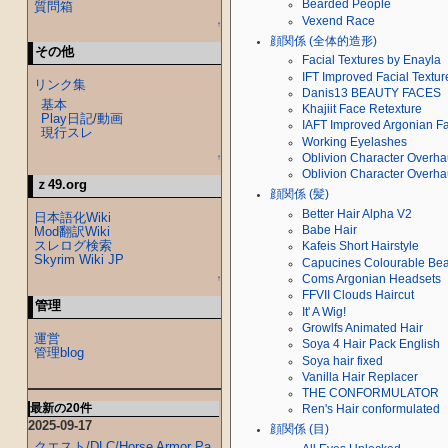
Bearded People
質問箱
Vexend Race
↑
顔関係 (全体的造形)
その他
Facial Textures by Enayla
IFT Improved Facial Textur
リンク集
Danis13 BEAUTY FACES
基本
Khajiit Face Retexture
Play日記
/
動画
IAFT Improved Argonian Fa
現行スレ
Working Eyelashes
Oblivion Character Overha
↑
Oblivion Character Overhau
ｚ49.org
顔関係 (髪)
Better Hair Alpha V2
日本語化Wiki
Babe Hair
Mod翻訳Wiki
スレログ検索
Kafeis Short Hairstyle
Skyrim Wiki JP
Capucines Colourable Bea
Coms Argonian Headsets
↑
FFVII Clouds Haircut
管理
It' A Wig!
Growlfs Animated Hair
運営
Soya 4 Hair Pack English
管理blog
Soya hair fixed
Vanilla Hair Replacer
THE CONFORMULATOR
最新の20件
Ren's Hair conformulated
2025-09-17
顔関係 (目)
クエスト/DLC/Horse Armor Pa