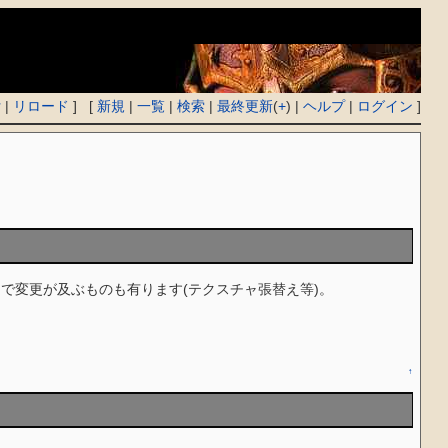
付
|
リロード
] [
新規
|
一覧
|
検索
|
最終更新
(
+
) |
ヘルプ
|
ログイン
]
で変更が及ぶものも有ります(テクスチャ張替え等)。
↑