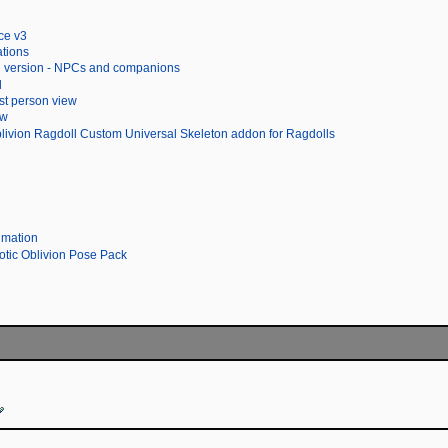
ce v3
tions
ed version - NPCs and companions
l
st person view
ew
blivion Ragdoll Custom Universal Skeleton addon for Ragdolls
mation
otic Oblivion Pose Pack