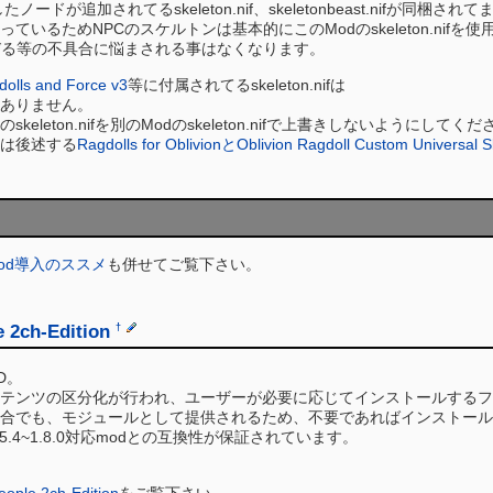
ードが追加されてるskeleton.nif、skeletonbeast.nifが同梱されて
ているためNPCのスケルトンは基本的にこのModのskeleton.nifを使
びる等の不具合に悩まされる事はなくなります。
dolls and Force v3
等に付属されてるskeleton.nifは
はありません。
eleton.nifを別のModのskeleton.nifで上書きしないようにしてく
は後述する
Ragdolls for OblivionとOblivion Ragdoll Custom Universal S
Mod導入のススメ
も併せてご覧下さい。
e 2ch-Edition
†
D。
テンツの区分化が行われ、ユーザーが必要に応じてインストールするフ
合でも、モジュールとして提供されるため、不要であればインストール
1.5.4~1.8.0対応modとの互換性が保証されています。
eople 2ch-Edition
をご覧下さい。