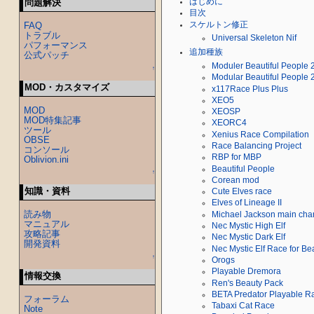
はじめに
問題解決
目次
スケルトン修正
FAQ
トラブル
Universal Skeleton Nif
パフォーマンス
追加種族
公式パッチ
Moduler Beautiful People 
↑
Modular Beautiful People 2
MOD・カスタマイズ
x117Race Plus Plus
XEO5
MOD
XEOSP
MOD特集記事
XEORC4
ツール
Xenius Race Compilation
OBSE
Race Balancing Project
コンソール
RBP for MBP
Oblivion.ini
Beautiful People
↑
Corean mod
知識・資料
Cute Elves race
Elves of Lineage II
読み物
Michael Jackson main char
マニュアル
Nec Mystic High Elf
攻略記事
Nec Mystic Dark Elf
開発資料
Nec Mystic Elf Race for Bea
↑
Orogs
Playable Dremora
情報交換
Ren's Beauty Pack
BETA Predator Playable R
フォーラム
Tabaxi Cat Race
Note