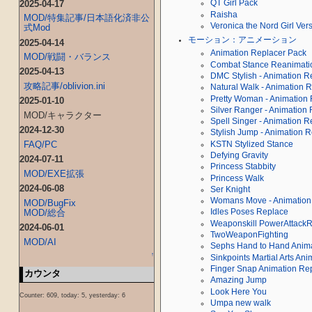
2025-04-17
QT Girl Pack
Raisha
MOD/特集記事/日本語化済非公
Veronica the Nord Girl Ver
式Mod
モーション：アニメーション
2025-04-14
Animation Replacer Pack
MOD/戦闘・バランス
Combat Stance Reanimati
2025-04-13
DMC Stylish - Animation R
攻略記事/oblivion.ini
Natural Walk - Animation 
Pretty Woman - Animation 
2025-01-10
Silver Ranger - Animation
MOD/キャラクター
Spell Singer - Animation R
2024-12-30
Stylish Jump - Animation 
FAQ/PC
KSTN Stylized Stance
Defying Gravity
2024-07-11
Princess Stabbity
MOD/EXE拡張
Princess Walk
2024-06-08
Ser Knight
Womans Move - Animation
MOD/BugFix
MOD/総合
Idles Poses Replace
Weaponskill PowerAttackR
2024-06-01
TwoWeaponFighting
MOD/AI
Sephs Hand to Hand Anima
↑
Sinkpoints Martial Arts An
Finger Snap Animation Re
カウンタ
Amazing Jump
Look Here You
Counter: 609, today: 5, yesterday: 6
Umpa new walk