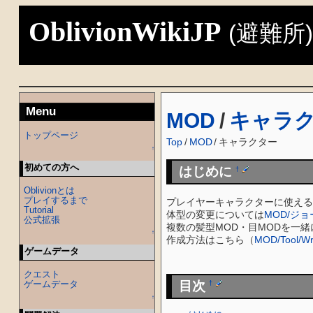
OblivionWikiJP
(避難所
Menu
MOD
/
キャラ
トップページ
Top
/
MOD
/
キャラクター
↑
初めての方へ
はじめに
†
Oblivionとは
プレイするまで
プレイヤーキャラクターに使える
Tutorial
体型の変更については
MOD/ジ
公式拡張
複数の髪型MOD・目MODを一緒に使
↑
作成方法はこちら（
MOD/Tool/Wr
ゲームデータ
クエスト
目次
ゲームデータ
†
↑