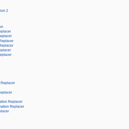
sion 2
on
eplacer
Replacer
Replacer
 Replacer
eplacer
Replacer
 Replacer
eplacer
tion Replacer
imation Replacer
placer