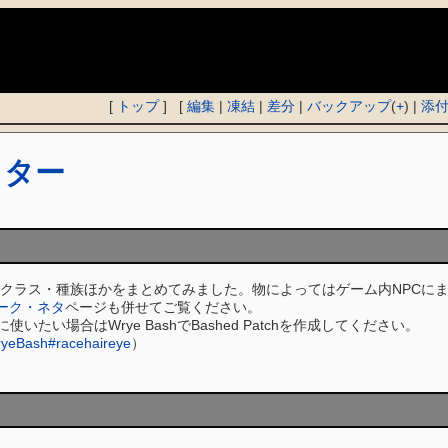
)
[
トップ
] [
編集
|
凍結
|
差分
|
バックアップ
(
+
) |
添
クター
クラス・種族ほかをまとめてみました。物によってはゲーム内NPCにま
ョーク・ネタ
ページも併せてご覧ください。
いたい場合はWrye BashでBashed Patchを作成してください。
yeBash#racehaireye
）