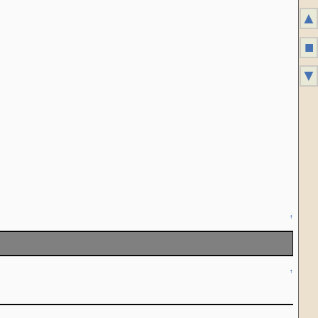
▲
■
▼
↑
↑