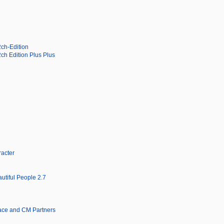
2ch-Edition
ch Edition Plus Plus
acter
utiful People 2.7
ace and CM Partners