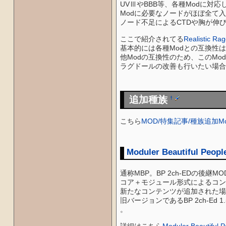
UVⅢやBBB等、各種Modに対応したノ
Modに必要なノードがほぼ全て入っ
ノード不足によるCTDや胸が伸
ここで紹介されてる
Realistic Rag
基本的には各種Modとの互換性
他Modの互換性のため、このModのsk
ラグドールの改善も行いたい場合
追加種族
†
こちら
MOD/特集記事/種族追加
Moduler Beautiful Peopl
通称MBP。BP 2ch-EDの後継MO
コア＋モジュール形式によるコン
新たなコンテンツが追加された場
旧バージョンであるBP 2ch-Ed 
。
詳細はこちら
Moduler Beautiful P