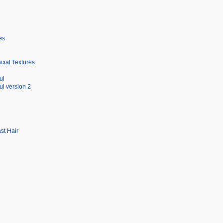
es
cial Textures
ul
l version 2
st Hair