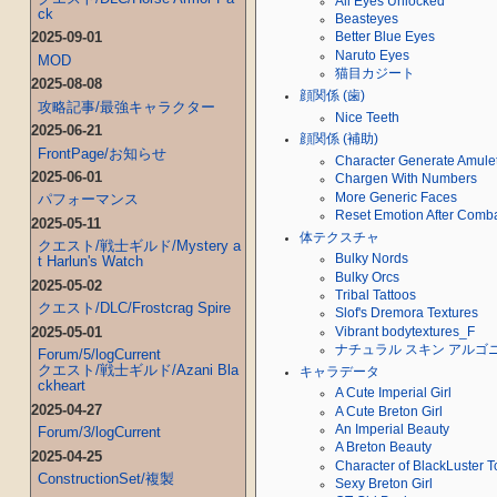
All Eyes Unlocked
ck
Beasteyes
2025-09-01
Better Blue Eyes
Naruto Eyes
MOD
猫目カジート
2025-08-08
顔関係 (歯)
攻略記事/最強キャラクター
Nice Teeth
2025-06-21
顔関係 (補助)
FrontPage/お知らせ
Character Generate Amule
2025-06-01
Chargen With Numbers
More Generic Faces
パフォーマンス
Reset Emotion After Comb
2025-05-11
体テクスチャ
クエスト/戦士ギルド/Mystery a
Bulky Nords
t Harlun's Watch
Bulky Orcs
2025-05-02
Tribal Tattoos
クエスト/DLC/Frostcrag Spire
Slof's Dremora Textures
2025-05-01
Vibrant bodytextures_F
ナチュラル スキン アルゴ
Forum/5/logCurrent
クエスト/戦士ギルド/Azani Bla
キャラデータ
ckheart
A Cute Imperial Girl
2025-04-27
A Cute Breton Girl
An Imperial Beauty
Forum/3/logCurrent
A Breton Beauty
2025-04-25
Character of BlackLuster
ConstructionSet/複製
Sexy Breton Girl