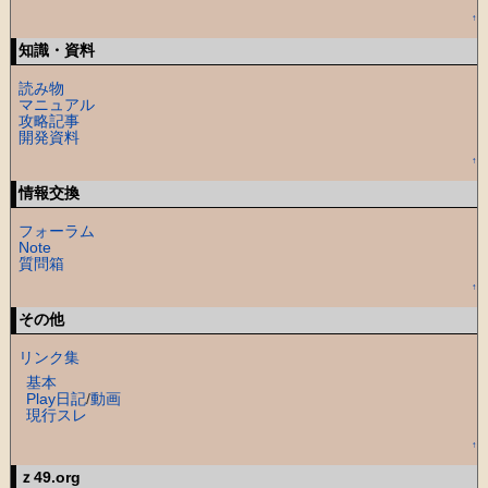
↑
知識・資料
読み物
マニュアル
攻略記事
開発資料
↑
情報交換
フォーラム
Note
質問箱
↑
その他
リンク集
基本
Play日記
/
動画
現行スレ
↑
ｚ49.org