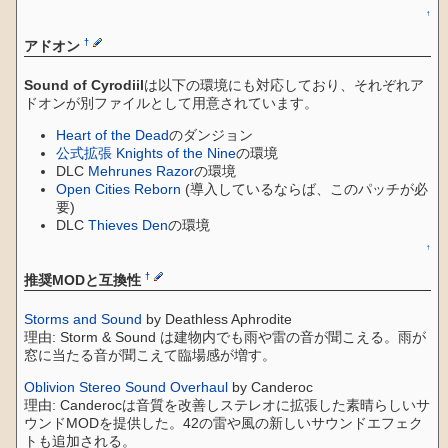
↑
†
アドオン
Sound of Cyrodiil
は以下の環境にも対応しており、それぞれア
ドオンが別ファイルとして用意されています。
Heart of the Dead
のダンジョン
公式拡張
Knights of the Nine
の環境
DLC
Mehrunes Razor
の環境
Open Cities Reborn
(導入しているならば、このパッチが必
要)
DLC
Thieves Den
の環境
↑
†
推奨MODと互換性
Storms and Sound
by Deathless Aphrodite
理由: Storm & Sound は建物内でも雨や雷の音が聞こえる。雨が
窓に当たる音が聞こえて臨場感が増す。
Oblivion Stereo Sound Overhaul
by Canderoc
理由: Canderocは音質を改善しステレオに拡張した素晴らしいサ
ウンドMODを提供した。42の雷や風の新しいサウンドエフェク
トも追加される。