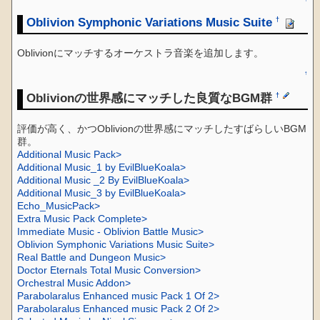
Oblivion Symphonic Variations Music Suite
†
Oblivionにマッチするオーケストラ音楽を追加します。
↑
Oblivionの世界感にマッチした良質なBGM群
†
評価が高く、かつOblivionの世界感にマッチしたすばらしいBGM
群。
Additional Music Pack>
Additional Music_1 by EvilBlueKoala>
Additional Music _2 By EvilBlueKoala>
Additional Music_3 by EvilBlueKoala>
Echo_MusicPack>
Extra Music Pack Complete>
Immediate Music - Oblivion Battle Music>
Oblivion Symphonic Variations Music Suite>
Real Battle and Dungeon Music>
Doctor Eternals Total Music Conversion>
Orchestral Music Addon>
Parabolaralus Enhanced music Pack 1 Of 2>
Parabolaralus Enhanced music Pack 2 Of 2>