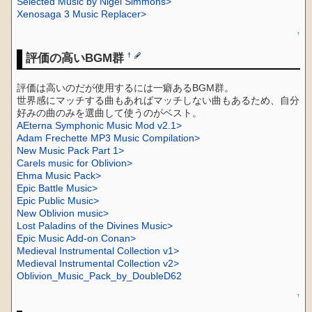
Selected Music by Nigel Simmons>
Xenosaga 3 Music Replacer>
↑
評価の高いBGM群
†
評価は高いのだが使用するには一癖あるBGM群。
世界感にマッチする曲もあればマッチしない曲もあるため、自分
好みの曲のみを選曲して使うのがベスト。
AEterna Symphonic Music Mod v2.1>
Adam Frechette MP3 Music Compilation>
New Music Pack Part 1>
Carels music for Oblivion>
Ehma Music Pack>
Epic Battle Music>
Epic Public Music>
New Oblivion music>
Lost Paladins of the Divines Music>
Epic Music Add-on Conan>
Medieval Instrumental Collection v1>
Medieval Instrumental Collection v2>
Oblivion_Music_Pack_by_DoubleD62
↑