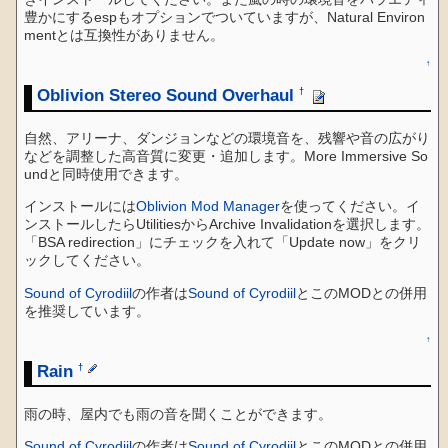
豊かにするespもオプションでついていますが、Natural Environ
mentとは互換性がありません。
↑
Oblivion Stereo Sound Overhaul
†
自然、アリーナ、ダンジョンなどの環境音を、残響や音の広がり
などを調整した高音質に変更・追加します。More Immersive So
undと同時使用できます。
インストールには
Oblivion Mod Manager
を使ってください。イ
ンストールしたらUtilitiesからArchive Invalidationを選択します。
「BSA redirection」にチェックを入れて「Update now」をクリ
ックしてください。
Sound of Cyrodiil
の作者は
Sound of Cyrodiil
とこのMODとの併用
を推奨しています。
↑
Rain
†
雨の時、屋内でも雨の音を聞くことができます。
Sound of Cyrodiil
の作者は
Sound of Cyrodiil
とこのMODとの併用