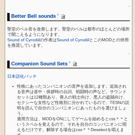
↑
Better Bell sounds
†
聖堂のベル音を改善します。聖堂のベルは都市のほとんどの場所
で聞こえるようになります。
Sound of Cyrodiil
の作者は
Sound of Cyrodiil
とこのMODとの併用
を推奨しています。
↑
Companion Sound Sets
†
日本語化パッチ
性格にあったコンパニオンの音声を追加します。追加され
る音声は道中・挨拶時の台詞、戦闘時の声など。サウンド
セットは12種類あり、善人の戦士向け、悪人の盗賊向け、
セクシーな女性など性格別に分かれているので、TESNの説
明を読んで自分のコンパニオンにあったものを選びましょ
う。
適用方法は、MODをONにしてゲームを始めるとcss＊＊と
いうスペルを覚えるので、それを自分のコンパニオンに唱
えるだけです。解除する場合はcss＊＊Deselectを唱えま
す。