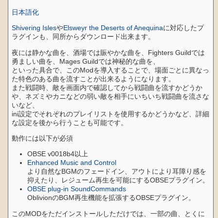
日本語化
Shivering Isles
や
Elsweyr the Deserts of Anequina
に対応したプ
ラグインも、同所からダウンロード出来ます。
夜には静かな曲を、酒場では賑やかな曲を、Fighters Guildでは
勇ましい曲を、Mages Guildでは神秘的な曲を、
といった具合で、このModを導入することで、場面ごとに異なっ
た特色のある曲を流すことが出来るようになります。
また戦闘時、敵を画面内で確認してから戦闘曲を流すかどうか
や、ネズミやカニなどの弱い敵を相手にいちいち戦闘曲を流さな
いなど、
ini設定でそれぞれのプレイリストを使用するかどうかなど、詳細
な設定を後から行うことも可能です。
動作には以下が必須
OBSE v0018b4以上
Enhanced Music and Control
より自然なBGMのフェードイン、アウトにより耳障り感を
抑えたり、レジューム再生を可能にするOBSEプラグイン。
OBSE plug-in SoundCommands
OblivionのBGM再生機能を拡張するOBSEプラグイン。
このMODをただインストールしただけでは、一部の曲、とくに