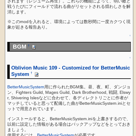
されます（レジューム再生）。これらの機能によって、弱い敵と
戦うたびにフィールドで流れる曲がリセットされる煩わしさを解
消します。
※このmodを入れると、環境によっては数秒間に一度カクつく現
象が起きる報告あり。
↑
BGM
†
↑
Oblivion Music 109 - Customized for BetterMusic
System
†
BetterMusicSystem
用に作られたBGM集。昼、夜、町、ダンジョ
ン、Fighters Guild, Mages Guild, Dark Brotherhood, 戦闘, Elswy
r, Shivering Islesなどに合わせて、各ディレクトリごとに作者が
マッチしていると思って配備した曲がBetterMusicSystem.iniとセ
ットで用意されています。
インストールすると、BetterMusicSystem.iniを上書きするので、
以前に設定した情報がある場合はバックアップなどをとっておき
ましょう。
使用するには、
BetterMusicSystem
が必要です。