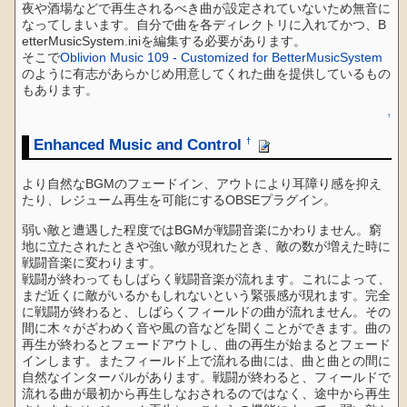
夜や酒場などで再生されるべき曲が設定されていないため無音に
なってしまいます。自分で曲を各ディレクトリに入れてかつ、B
etterMusicSystem.iniを編集する必要があります。
そこで
Oblivion Music 109 - Customized for BetterMusicSystem
のように有志があらかじめ用意してくれた曲を提供しているもの
もあります。
↑
Enhanced Music and Control
†
より自然なBGMのフェードイン、アウトにより耳障り感を抑え
たり、レジューム再生を可能にするOBSEプラグイン。
弱い敵と遭遇した程度ではBGMが戦闘音楽にかわりません。窮
地に立たされたときや強い敵が現れたとき、敵の数が増えた時に
戦闘音楽に変わります。
戦闘が終わってもしばらく戦闘音楽が流れます。これによって、
まだ近くに敵がいるかもしれないという緊張感が現れます。完全
に戦闘が終わると、しばらくフィールドの曲が流れません。その
間に木々がざわめく音や風の音などを聞くことができます。曲の
再生が終わるとフェードアウトし、曲の再生が始まるとフェード
インします。またフィールド上で流れる曲には、曲と曲との間に
自然なインターバルがあります。戦闘が終わると、フィールドで
流れる曲が最初から再生しなおされるのではなく、途中から再生