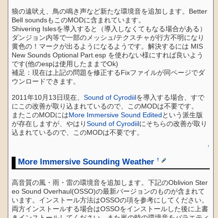
狼の遠吠え、鳥の鳴き声など新たな環境音を追加します。Better
Bell soundsもこのMODに含まれています。
Shivering Islesを導入すると（導入しなくてもなる場合がある）
ダンジョン内等で一部のメッシュ/テクスチャが行方不明になり
黄色の！マークが出るようになるようです。解決するには MIS
New Sounds Optional Part.esp を使わない様にすれば良いよう
です(他のespは使用したままでOk)
補足：現在は上記の問題を修正するFixファイルが同ページでダ
ウンロードできます。
2011年10月13日現在、
Sound of Cyrodiil
を導入する場合、すで
にこの改善が取り込まれているので、このMODは不要です。
またこのMODには
More Immersive Sound Edited
という派生版
が存在しますが、やはり
Sound of Cyrodiil
にそちらの改善が取り
込まれているので、このMODは不要です。
↑
More Immersive Sounding Weather
†
高音質の風・雨・雷の環境音を追加します。下記のOblivion Ster
eo Sound Overhaul(OSSO)の最新バージョンのものが含まれて
います。インストール方法はOSSOの項を参考にしてください。
両方インストールする場合はOSSOをインストールした後に上書
きインストールしてください。また嵐の時の環境音をバラエティ