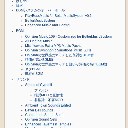
はじめに
目次
BGMシステムのオーバーホール
PlayBossMusic for BetterMusicSystem v0.1
BetterMusicSystem
Enhanced Music and Control
BGM
Oblivion Music 109 - Customized for BetterMusicSystem
All Original Music
Michikawa's Extra MP3 Music Packs
Oblivion Symphonic Variations Music Suite
Oblivionの世界感にマッチした良質なBGM群
評価の高いBGM群
Oblivionの世界感にマッチし難いが評価の高いBGM群
ネタBGM
既存のBGM
サウンド
Sound of Cyrodiil
アドオン
推奨MODと互換性
非推奨・不要MOD
Ambient Town Sounds Edited
Better Bell sounds
Companion Sound Sets
Oblivion Sound Sets
Enhanced Taverns n Temples