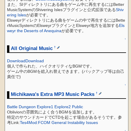
また、SIディレクトリにある曲をゲーム中に再生するにはBetter
MusicSystemのShivering Islesプラグインと公式拡張である
Shiv
ering Isles
が必要です。
Elsweyrディレクトリにある曲をゲームの中で再生するにはBette
rMusicSystemのElsweyrプラグインとElsweyr地方を追加する
Els
weyr the Deserts of Anequina
が必要です。
↑
All Original Music
†
Download
Download
個人で作られた、ハイクオリティなBGMです。
ゲーム中のBGMを総入れ替えできます。(バックアップ等は自己
責任で)
↑
Michikawa's Extra MP3 Music Packs
†
Battle
Dungeon
Explore1
Explore2
Public
Oblivionの雰囲気によく合うBGMを追加します。
特定のサウンドカードでCTDを起こす場合があるそうです。参
考Link:
Tes4Mod:FCOM General Instability Issues
↑