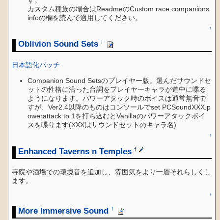
カスタム種族の場合はReadmeのCustom race companions
infoの欄を読んで適用してください。
↑
Oblivion Sound Sets
†
日本語化パッチ
Companion Sound Setsのプレイヤー版。選んだサウンドセ
ットの性格に沿った台詞をプレイヤーキャラが道中に喋る
ようになります。パワーアタック時のボイスは通常無音で
すが、Ver2.4以降のものはコンソールでset PCSoundXXX.p
owerattack to 1を打ち込むとVanillaのパワーアタックボイ
スを喋ります(XXXはサウンドセットのキャラ名)
↑
Enhanced Taverns n Temples
†
寺院や酒場での環境音を追加し、雰囲気をより一層それらしくし
ます。
↑
More Immersive Sound
†