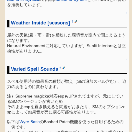
を推奨しています。
↑
Weather Inside [seasons]
†
屋外の天気(風・雨・雷)を反映した環境音が室内で聞こえるよう
になります。
Natural Environmentに対応していますが、Sunlit Interiorsとは互
換性がありません。
↑
Varied Spell Sounds
†
スペル使用時の効果音の種類が増え（SIの追加スペル含む）、迫
力のあるものに変わります。
注）Supreme magicka対応espもUPされてますが、元にしてい
るSMのバージョンが古いため
そのままespを置き換えると問題がおきたり、SMのオプションe
spによって効果音が元に戻る可能性があります。
以下は
Wyre Bash
のBashed Patch機能を使った併用するための
一例です。