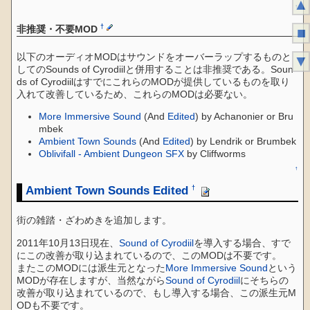
▲
↑
†
非推奨・不要MOD
■
以下のオーディオMODはサウンドをオーバーラップするものと
▼
してのSounds of Cyrodiilと併用することは非推奨である。Soun
ds of CyrodiilはすでにこれらのMODが提供しているものを取り
入れて改善しているため、これらのMODは必要ない。
More Immersive Sound
(And
Edited
) by Achanonier or Bru
mbek
Ambient Town Sounds
(And
Edited
) by Lendrik or Brumbek
Oblivifall - Ambient Dungeon SFX
by Cliffworms
↑
Ambient Town Sounds Edited
†
街の雑踏・ざわめきを追加します。
2011年10月13日現在、
Sound of Cyrodiil
を導入する場合、すで
にこの改善が取り込まれているので、このMODは不要です。
またこのMODには派生元となった
More Immersive Sound
という
MODが存在しますが、当然ながら
Sound of Cyrodiil
にそちらの
改善が取り込まれているので、もし導入する場合、この派生元M
ODも不要です。