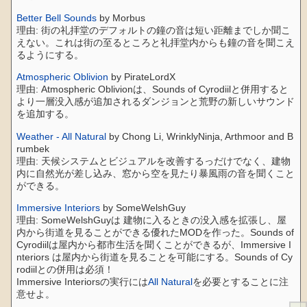
Better Bell Sounds
by Morbus
理由: 街の礼拝堂のデフォルトの鐘の音は短い距離までしか聞こ
えない。これは街の至るところと礼拝堂内からも鐘の音を聞こえ
るようにする。
Atmospheric Oblivion
by PirateLordX
理由: Atmospheric Oblivionは、Sounds of Cyrodiilと併用すると
より一層没入感が追加されるダンジョンと荒野の新しいサウンド
を追加する。
Weather - All Natural
by Chong Li, WrinklyNinja, Arthmoor and B
rumbek
理由: 天候システムとビジュアルを改善するっだけでなく、建物
内に自然光が差し込み、窓から空を見たり暴風雨の音を聞くこと
ができる。
Immersive Interiors
by SomeWelshGuy
理由: SomeWelshGuyは 建物に入るときの没入感を拡張し、屋
内から街道を見ることができる優れたMODを作った。Sounds of
Cyrodiilは屋内から都市生活を聞くことができるが、Immersive I
nteriors は屋内から街道を見ることを可能にする。Sounds of Cy
rodiilとの併用は必須！
Immersive Interiorsの実行には
All Natural
を必要とすることに注
意せよ。