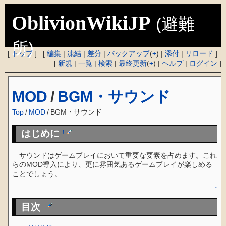
OblivionWikiJP
(避難
所)
[
トップ
] [
編集
|
凍結
|
差分
|
バックアップ
(
+
) |
添付
|
リロード
]
[
新規
|
一覧
|
検索
|
最終更新
(
+
) |
ヘルプ
|
ログイン
]
MOD
/
BGM・サウンド
Top
/
MOD
/
BGM・サウンド
はじめに
†
サウンドはゲームプレイにおいて重要な要素を占めます。これ
らのMOD導入により、更に雰囲気あるゲームプレイが楽しめる
ことでしょう。
↑
目次
†