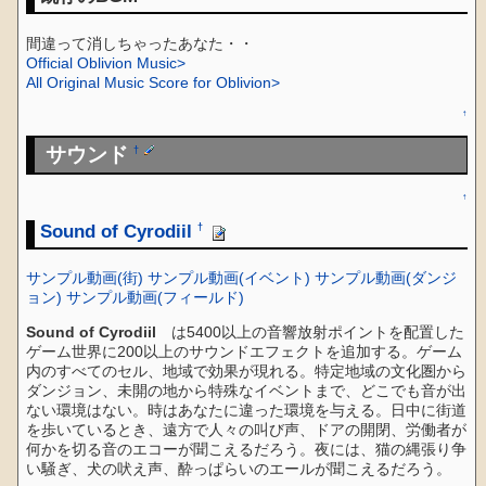
間違って消しちゃったあなた・・
Official Oblivion Music>
All Original Music Score for Oblivion>
↑
サウンド
†
↑
Sound of Cyrodiil
†
サンプル動画(街)
サンプル動画(イベント)
サンプル動画(ダンジ
ョン)
サンプル動画(フィールド)
Sound of Cyrodiil
は5400以上の音響放射ポイントを配置した
ゲーム世界に200以上のサウンドエフェクトを追加する。ゲーム
内のすべてのセル、地域で効果が現れる。特定地域の文化圏から
ダンジョン、未開の地から特殊なイベントまで、どこでも音が出
ない環境はない。時はあなたに違った環境を与える。日中に街道
を歩いているとき、遠方で人々の叫び声、ドアの開閉、労働者が
何かを切る音のエコーが聞こえるだろう。夜には、猫の縄張り争
い騒ぎ、犬の吠え声、酔っぱらいのエールが聞こえるだろう。