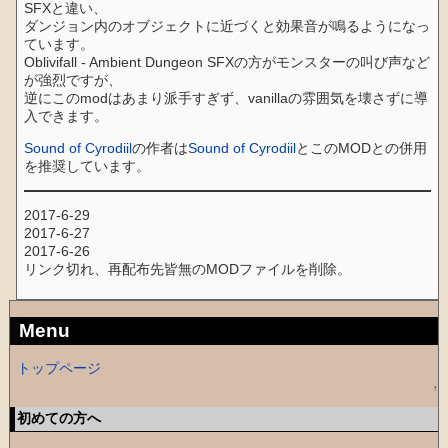
SFXと違い、
ダンジョン内のオブジェクトに近づくと効果音が鳴るようになっ
ています。
Oblivifall - Ambient Dungeon SFXの方がモンスターの叫び声など
が強烈ですが、
逆にこのmodはあまり派手すぎず、vanillaの雰囲気を壊さずに導
入できます。
Sound of Cyrodiil
の作者は
Sound of Cyrodiil
とこのMODとの併用
を推奨しています。
2017-6-29
2017-6-27
2017-6-26
リンク切れ、再配布先皆無のMODファイルを削除。
Menu
トップページ
↑
初めての方へ