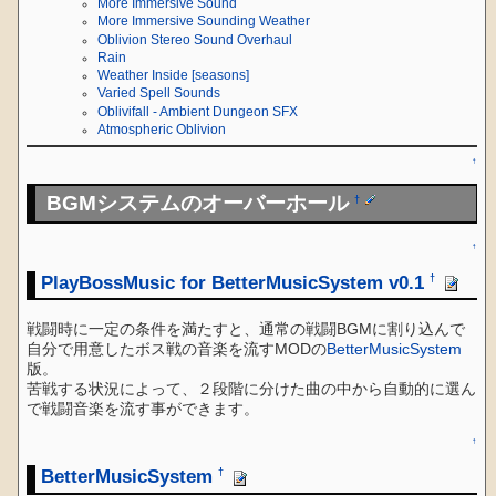
More Immersive Sound
More Immersive Sounding Weather
Oblivion Stereo Sound Overhaul
Rain
Weather Inside [seasons]
Varied Spell Sounds
Oblivifall - Ambient Dungeon SFX
Atmospheric Oblivion
↑
BGMシステムのオーバーホール
†
↑
PlayBossMusic for BetterMusicSystem v0.1
†
戦闘時に一定の条件を満たすと、通常の戦闘BGMに割り込んで
自分で用意したボス戦の音楽を流すMODの
BetterMusicSystem
版。
苦戦する状況によって、２段階に分けた曲の中から自動的に選ん
で戦闘音楽を流す事ができます。
↑
BetterMusicSystem
†