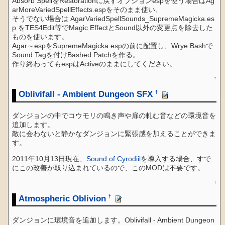
Absorb SpellをRestorationに戻すオプションespを使う場合はAg
arMoreVariedSpellEffects.espをそのまま使い、
そうでない場合は AgarVariedSpellSounds_SupremeMagicka.es
p をTES4Edit等でMagic EffectとSound以外の変更点を除去した
ものを使います。
Agar～espをSupremeMagicka.espの前に配置し、Wrye Bashで
Sound Tagを付けBashed Patchを作る。
作り終わってもespはActiveのままにしてください。
↑
Oblivifall - Ambient Dungeon SFX
†
ダンジョンの中でコウモリの鳴き声や扉の軋む音などの環境音を
追加します。
敵に会わないと静かなダンジョンに緊張感を加えることができま
す。
2011年10月13日現在、
Sound of Cyrodiil
を導入する場合、すで
にこの改善が取り込まれているので、このMODは不要です。
↑
Atmospheric Oblivion
†
ダンジョンに環境音を追加します。Oblivifall - Ambient Dungeon