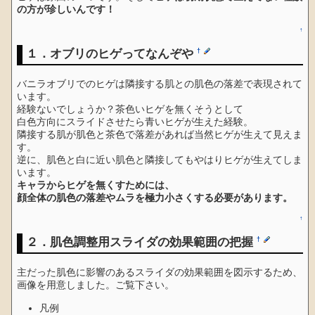
の方が珍しいんです！
↑
１．オブリのヒゲってなんぞや
†
バニラオブリでのヒゲは隣接する肌との肌色の落差で表現されて
います。
経験ないでしょうか？茶色いヒゲを無くそうとして
白色方向にスライドさせたら青いヒゲが生えた経験。
隣接する肌が肌色と茶色で落差があれば当然ヒゲが生えて見えま
す。
逆に、肌色と白に近い肌色と隣接してもやはりヒゲが生えてしま
います。
キャラからヒゲを無くすためには、
顔全体の肌色の落差やムラを極力小さくする必要があります。
↑
２．肌色調整用スライダの効果範囲の把握
†
主だった肌色に影響のあるスライダの効果範囲を図示するため、
画像を用意しました。ご覧下さい。
凡例