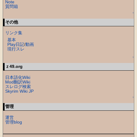
Note
質問箱
↑
その他
リンク集
基本
Play日記
/
動画
現行スレ
↑
ｚ49.org
日本語化Wiki
Mod翻訳Wiki
スレログ検索
Skyrim Wiki JP
↑
管理
運営
管理blog