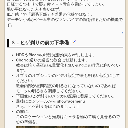
口紅するつもりで唇」赤＜＝＞青白を動かしてしまい、
酷い事になった人も多いはず。
似た感じで「眉毛下部」も普通の化粧ではなく、
デーモン小暮かゲーム中のヴァンパイアの顔を作るための機能で
す。
↑
３．ヒゲ剃りの前の下準備
†
HDRやBloomの特殊光源効果をoffにします。
Chorrol辺りの適当な教会に移動します。
教会は暗く昼夜の光量変化も無いのでこの作業に向いてい
ます。
オブリのオプションのビデオ設定で最も明るい設定にして
ください。
教会内部が昼間程度の明るさになっていないのであれば、
モニタの明るさを調節してください。
下画像のヒゲ剃りのメッカの座席に着席してください。
最後にコンソールから showracemenu
さぁ、ヒゲ剃りをはじめましょう！
の前に、
このロケーションと光源はキャラを極めて醜く見せるので
心の準備を。