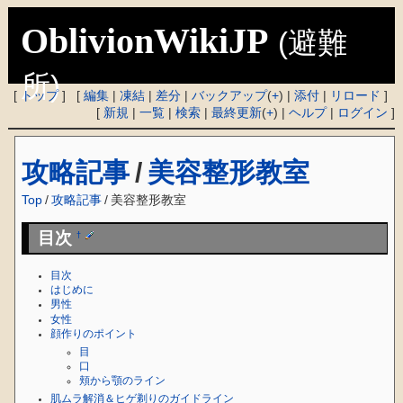
OblivionWikiJP
(避難
所)
[
トップ
] [
編集
|
凍結
|
差分
|
バックアップ
(
+
) |
添付
|
リロード
]
[
新規
|
一覧
|
検索
|
最終更新
(
+
) |
ヘルプ
|
ログイン
]
攻略記事
/
美容整形教室
Top
/
攻略記事
/
美容整形教室
目次
†
目次
はじめに
男性
女性
顔作りのポイント
目
口
頬から顎のライン
肌ムラ解消＆ヒゲ剃りのガイドライン