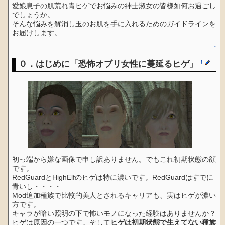
愛娘息子の肌荒れ青ヒゲでお悩みの紳士淑女の皆様如何お過ごし
でしょうか。
そんな悩みを解消し玉のお肌を手に入れるためのガイドラインを
お届けします。
↑
０．はじめに「恐怖オブリ女性に蔓延るヒゲ」
†
初っ端から嫌な画像で申し訳ありません。でもこれ初期状態の顔
です。
RedGuardとHighElfのヒゲは特に濃いです。RedGuardはすでに
青いし・・・・
Mod追加種族で比較的美人とされるキャリアも、実はヒゲが濃い
方です。
キャラが暗い照明の下で怖いモノになった経験はありませんか？
ヒゲは原因の一つです。そして
ヒゲは初期状態で生えてない種族