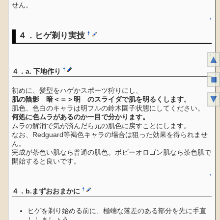
せん。
↑
４．ヒゲ剃り実技
†
↑
▲
†
４．a. 下地作り
■
初めに、髪型をハゲかスポーツ狩りにし、
▼
肌の陰影 暗＜＝＞明 のスライダで肌を明るくします。
肌色、色白のキャラは明フルの鈴木園子状態にしてください。
何処に色ムラがあるのか一目で分かります。
ムラの解消で気が済んだら元の肌色に戻すことにします。
なお、Redguard等褐色キャラの場合は狙った効果を得られませ
ん。
完成が茶色い肌なら普通の肌色。ボビーオロゴン肌なら茶色肌で
開始すると良いです。
↑
†
４．b.まずおおまかに
ヒゲを剃り始める前に、極端な落差のある部分を先に手直
ししましょう。