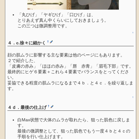
「丸ひげ」「ヤギひげ」「口ひげ」は、
とりあえず真ん中くらいにしておきましょう。
この三つは微調整用です。
↑
†
４．c.徐々に細かく
顔の肌ムラに影響する主な要素は他のページにもあります。
２で紹介した、
「皮膚の赤み」「ほほの赤み」「唇 赤青」「眉毛下部」です。
最終的にヒゲ６要素＋これら４要素でバランスをとってくださ
い。
妥協できる程度の肌ムラになるまで４ｂ．と４ｃ．を繰り返しま
す。
↑
†
４ｄ．最後の仕上げ
白Max状態で大体のムラが取れたら、狙った肌色に戻しま
す。
最後の微調整として、狙った肌色でもう一度４ｂと４ｃの
手順を行い仕上げます。