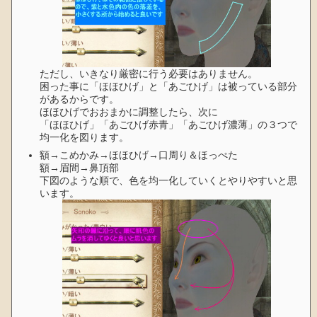
ただし、いきなり厳密に行う必要はありません。
困った事に「ほほひげ」と「あごひげ」は被っている部分
があるからです。
ほほひげでおおまかに調整したら、次に
「ほほひげ」「あごひげ赤青」「あごひげ濃薄」の３つで
均一化を図ります。
額→こめかみ→ほほひげ→口周り＆ほっぺた
額→眉間→鼻頂部
下図のような順で、色を均一化していくとやりやすいと思
います。