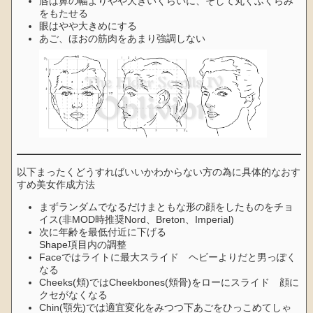
唇は鼻の幅よりやや大きいくらいに、そして丸くふくらみ
をもたせる
眼はやや大きめにする
あご、ほおの筋肉をあまり強調しない
以下まったくどうすればいいかわからない方の為に具体的なおす
すめ美女作成方法
まずランダムでなるだけまともな形の顔をしたものをチョ
イス(非MOD時推奨Nord、Breton、Imperial)
次に年齢を最低付近に下げる
Shape項目内の調整
Faceではライトに最大スライド ヘビーよりだと男っぽく
なる
Cheeks(頬)ではCheekbones(頬骨)をローにスライド 顔に
クセがなくなる
Chin(顎先)では適宜変化をみつつ下あごをひっこめてしゃ