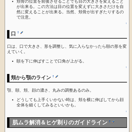
頬骨の位置を前後させることでも目の大きさを変えること
が出来る。この方法は目の位置を変えずに大きさだけを自
然に変えることが出来る。当然、頬骨が出すぎたりするの
で注意。
↑
口
†
口は、口で大きさ、形を調整し、気に入らなかったら頤の形を変
えていく。
頤を下に伸ばすことで口角が上がる。
↑
頬から顎のライン
†
顎、頤、頬、顔の濃さ、丸みの調整あるのみ。
どうしても上手くいかない時は、頬を横に伸ばしてから顔
全体を細くしてみるといいかも。
↑
肌ムラ解消＆ヒゲ剃りのガイドライン
†