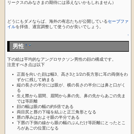
リークスのみなさまの期待には添えないかもしれません）
どうにもダメならば、海外の有志たちが公開している
セーブファ
イル
を拝借、適宜調整して使うのが良いでしょう。
↑
男性
†
下の絵は平均的なアングロサクソン男性の顔の構成です。
注意すべき点は以下
正面を向いた顔は幅3、高さ3と1/2の長方形に耳の両側をわ
ずかに残して納まる
縦の長さの半分には眼が、横の長さの半分には鼻と口がく
る
生え際から眉間、眉間から鼻の先、鼻の先からあごの先ま
では等距離
顔の幅は眼の幅の約5倍である
両目尻と唇の下端を結ぶと正三角形となる
唇の厚みはおよそ眼の半分である
下唇の下側の線から眼の幅のぶんだけ等距離にとったとこ
ろがあごの位置になる