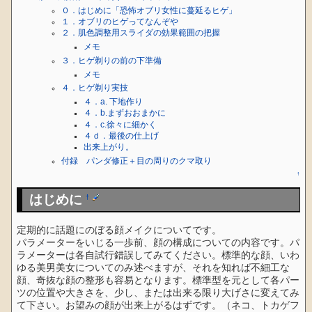
０．はじめに「恐怖オブリ女性に蔓延るヒゲ」
１．オブリのヒゲってなんぞや
２．肌色調整用スライダの効果範囲の把握
メモ
３．ヒゲ剃りの前の下準備
メモ
４．ヒゲ剃り実技
４．a. 下地作り
４．b.まずおおまかに
４．c.徐々に細かく
４ｄ．最後の仕上げ
出来上がり。
付録 パンダ修正＋目の周りのクマ取り
↑
はじめに
†
定期的に話題にのぼる顔メイクについてです。
パラメーターをいじる一歩前、顔の構成についての内容です。パ
ラメーターは各自試行錯誤してみてください。標準的な顔、いわ
ゆる美男美女についてのみ述べますが、それを知れば不細工な
顔、奇抜な顔の整形も容易となります。標準型を元として各パー
ツの位置や大きさを、少し、または出来る限り大げさに変えてみ
て下さい。お望みの顔が出来上がるはずです。（ネコ、トカゲフ