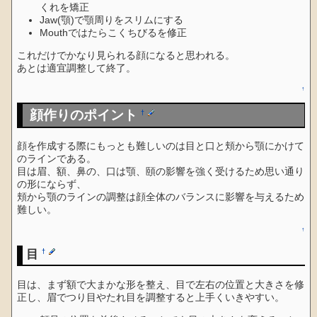
くれを矯正
Jaw(顎)で顎周りをスリムにする
Mouthではたらこくちびるを修正
これだけでかなり見られる顔になると思われる。
あとは適宜調整して終了。
↑
顔作りのポイント
†
顔を作成する際にもっとも難しいのは目と口と頬から顎にかけて
のラインである。
目は眉、額、鼻の、口は顎、頤の影響を強く受けるため思い通り
の形にならず、
頬から顎のラインの調整は顔全体のバランスに影響を与えるため
難しい。
↑
目
†
目は、まず額で大まかな形を整え、目で左右の位置と大きさを修
正し、眉でつり目やたれ目を調整すると上手くいきやすい。