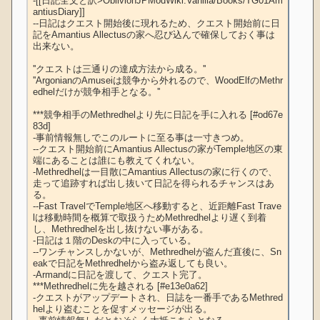
-[[日記全文と訳>OblivionJPModWiki:Vanilla/Books/TG01Am
antiusDiary]]

--日記はクエスト開始後に現れるため、クエスト開始前に日
記をAmantius Allectusの家へ忍び込んで確保しておく事は
出来ない。

''クエストは三通りの達成方法から成る。''

''ArgonianのAmuseiは競争から外れるので、WoodElfのMethr
edhelだけが競争相手となる。''

***競争相手のMethredhelより先に日記を手に入れる [#od67e
83d]

-事前情報無しでこのルートに至る事は一寸きつめ。

--クエスト開始前にAmantius Allectusの家がTemple地区の東
端にあることは誰にも教えてくれない。

-Methredhelは一目散にAmantius Allectusの家に行くので、
走って追跡すれば出し抜いて日記を得られるチャンスはあ
る。

--Fast TravelでTemple地区へ移動すると、近距離Fast Trave
lは移動時間を概算で取扱うためMethredhelより遅く到着
し、Methredhelを出し抜けない事がある。

-日記は１階のDeskの中に入っている。

--ワンチャンスしかないが、Methredhelが盗んだ直後に、Sn
eakで日記をMethredhelから盗み返しても良い。

-Armandに日記を渡して、クエスト完了。

***Methredhelに先を越される [#e13e0a62]

-クエストがアップデートされ、日誌を一番手であるMethred
helより盗むことを促すメッセージが出る。
