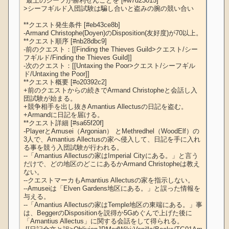
*最上のシーフが勝利せんことを [#w7d23015]

>シーフギルド入団試験は騙し合いと盗みの腕の競い合い

**クエスト発生条件 [#eb43ce8b]

-Armand Christophe(Doyen)のDisposition(友好度)が70以上。

**クエスト順序 [#nb28dbc9]

-前のクエスト：[[Finding the Thieves Guild>クエスト/シー
フギルド/Finding the Thieves Guild]]

-次のクエスト：[[Untaxing the Poor>クエスト/シーフギル
ド/Untaxing the Poor]]

**クエスト概要 [#o20392c2]

+前のクエストからの続きでArmand Christopheと会話し入
団試験が始まる。

+競争相手を出し抜きAmantius Allectusの日記を盗む。

+Armandに日記を届ける。

**クエスト詳細 [#sa65f20f]

-PlayerとAmusei（Argonian） とMethredhel（WoodElf）の 
3人で、Amantius Allectusの家へ侵入して、日記を手に入れ
る事を競う入団試験が行われる。

--「Amantius Allectusの家はImperial Cityにある。」と言う
だけで、どの地区のどこにあるかArmand Christopheは教え
ない。

--クエストマーカもAmantius Allectusの家を指示しない。

--Amuseiは「Elven Gardens地区にある。」と誤った情報を
与える。

--「Amantius Allectusの家はTemple地区の東端にある。」事
は、BeggerのDispositionを説得か5Gめぐんで上げた後に
「Amantius Allectus」に関する会話をして得られる。
