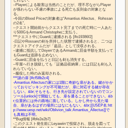
しれない。

--Playerによる殺害は当然のことだが、理不尽ながらPlayer
が係わらない不慮の事故による死亡も反則金の対象とな
る。

-今回のBlood Priceの対象者は''Amantius Allectus、Rohssan
の2名''。

--クエスト開始前からクエスト完了までの死亡時に一人あた
り500GをArmand Christopheに支払う。

***クエスト中にGuardに逮捕される [#o19386f2]

-日記やRossanの剣を所持した状態で逮捕されると、二つは
クエストアイテムだが「盗品」として没収される。

--逮捕に抵抗してDoyenであるArmandに罰金半額を支払って
もGuardは追跡を止めない。

--Guardに罰金を払うと日記も剣も消失する。

--牢屋へ行き脱獄しても「証拠品収納庫」には日記も剣も入
れらていない。

***謎の扉 [#cf58b2c4]
-Amantius Allectusの家には1階に奇妙な扉がある。鍵がかか
っておりピッキングが不可能だが、扉に対応する鍵が存在
しない。&br;そもそも、行き先が設定されていないのでコン
ソール[unlock]で開錠しても、扉を通ることができない。&b
r;位置的には外の路地に面している。しかし外から見た場
合、扉があるはずの場所にはなにもない。&br;[[USEP名:htt
p://www.uesp.net/wiki/Oblivion_talk:Amantius_Allectus]]で
も真相は不明。
**Bug情報 [#bfe2e2b7]

-このクエスト発生前にLeyawiinで投獄され、脱走を図って