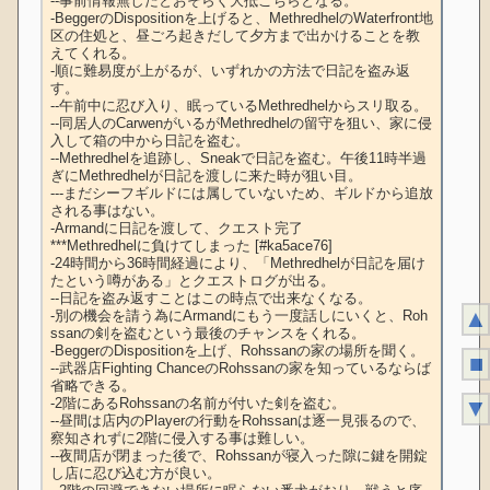
--事前情報無しだとおそらく大抵こちらとなる。

-BeggerのDispositionを上げると、MethredhelのWaterfront地
区の住処と、昼ごろ起きだして夕方まで出かけることを教
えてくれる。

-順に難易度が上がるが、いずれかの方法で日記を盗み返
す。

--午前中に忍び入り、眠っているMethredhelからスリ取る。

--同居人のCarwenがいるがMethredhelの留守を狙い、家に侵
入して箱の中から日記を盗む。

--Methredhelを追跡し、Sneakで日記を盗む。午後11時半過
ぎにMethredhelが日記を渡しに来た時が狙い目。

---まだシーフギルドには属していないため、ギルドから追放
される事はない。

-Armandに日記を渡して、クエスト完了

***Methredhelに負けてしまった [#ka5ace76]

-24時間から36時間経過により、「Methredhelが日記を届け
たという噂がある」とクエストログが出る。

--日記を盗み返すことはこの時点で出来なくなる。

▲
-別の機会を請う為にArmandにもう一度話しにいくと、Roh
ssanの剣を盗むという最後のチャンスをくれる。

-BeggerのDispositionを上げ、Rohssanの家の場所を聞く。

■
--武器店Fighting ChanceのRohssanの家を知っているならば
省略できる。

▼
-2階にあるRohssanの名前が付いた剣を盗む。

--昼間は店内のPlayerの行動をRohssanは逐一見張るので、
察知されずに2階に侵入する事は難しい。

--夜間店が閉まった後で、Rohssanが寝入った隙に鍵を開錠
し店に忍び込む方が良い。
