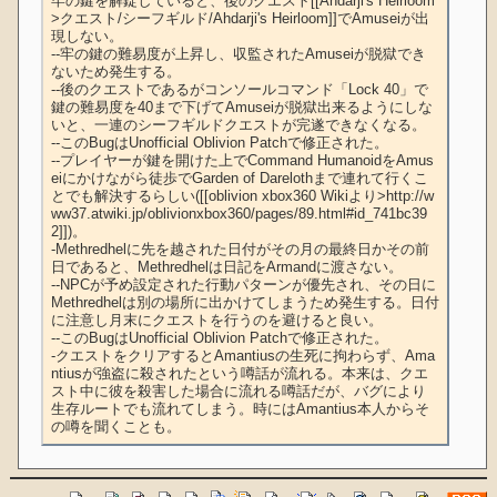
牢の鍵を解錠していると、後のクエスト[[Ahdarji's Heirloom
>クエスト/シーフギルド/Ahdarji's Heirloom]]でAmuseiが出
現しない。

--牢の鍵の難易度が上昇し、収監されたAmuseiが脱獄でき
ないため発生する。

--後のクエストであるがコンソールコマンド「Lock 40」で
鍵の難易度を40まで下げてAmuseiが脱獄出来るようにしな
いと、一連のシーフギルドクエストが完遂できなくなる。

--このBugはUnofficial Oblivion Patchで修正された。

--プレイヤーが鍵を開けた上でCommand HumanoidをAmus
eiにかけながら徒歩でGarden of Darelothまで連れて行くこ
とでも解決するらしい([[oblivion xbox360 Wikiより>http://w
ww37.atwiki.jp/oblivionxbox360/pages/89.html#id_741bc39
2]])。

-Methredhelに先を越された日付がその月の最終日かその前
日であると、Methredhelは日記をArmandに渡さない。

--NPCが予め設定された行動パターンが優先され、その日に
Methredhelは別の場所に出かけてしまうため発生する。日付
に注意し月末にクエストを行うのを避けると良い。

--このBugはUnofficial Oblivion Patchで修正された。

-クエストをクリアするとAmantiusの生死に拘わらず、Ama
ntiusが強盗に殺されたという噂話が流れる。本来は、クエ
スト中に彼を殺害した場合に流れる噂話だが、バグにより
生存ルートでも流れてしまう。時にはAmantius本人からそ