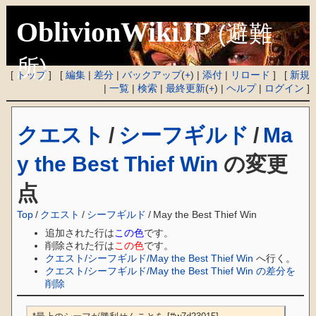
OblivionWikiJP
(避難
所)
[
トップ
] [
編集
|
差分
|
バックアップ
(
+
) |
添付
|
リロード
] [
新規
|
一覧
|
検索
|
最終更新
(
+
) |
ヘルプ
|
ログイン
]
クエスト
/
シーフギルド
/
Ma
y the Best Thief Win
の変更
点
Top
/
クエスト
/
シーフギルド
/
May the Best Thief Win
追加された行は
この色
です。
削除された行は
この色
です。
クエスト/シーフギルド/May the Best Thief Win
へ行く。
クエスト/シーフギルド/May the Best Thief Win の差分を
削除