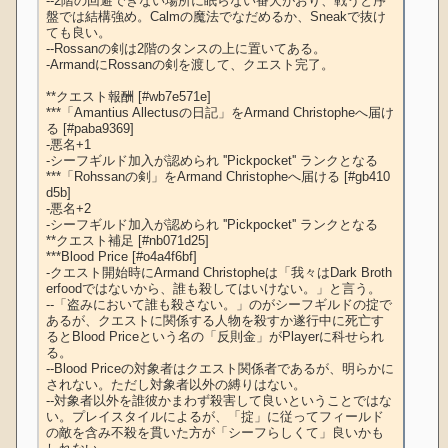
--2階の回避できない場所に眠らない番犬がおり、戦うと序
盤では結構強め。Calmの魔法でなだめるか、Sneakで抜け
ても良い。

--Rossanの剣は2階のタンスの上に置いてある。

-ArmandにRossanの剣を渡して、クエスト完了。

**クエスト報酬 [#wb7e571e]

***「Amantius Allectusの日記」をArmand Christopheへ届け
る [#paba9369]

-悪名+1

-シーフギルド加入が認められ ''Pickpocket'' ランクとなる

***「Rohssanの剣」をArmand Christopheへ届ける [#gb410
d5b]

-悪名+2

-シーフギルド加入が認められ ''Pickpocket'' ランクとなる

**クエスト補足 [#nb071d25]

***Blood Price [#o4a4f6bf]

-クエスト開始時にArmand Christopheは「我々はDark Broth
erfoodではないから、誰も殺してはいけない。」と言う。

--「盗みにおいて誰も殺さない。」のがシーフギルドの掟で
あるが、クエストに関係する人物を殺すか遂行中に死亡す
るとBlood Priceという名の「反則金」がPlayerに科せられ
る。

--Blood Priceの対象者はクエスト関係者であるが、明らかに
されない。ただし対象者以外の縛りはない。

--対象者以外を誰彼かまわず殺害して良いということではな
い。プレイスタイルによるが、「掟」に従ってフィールド
の敵を含み不殺を貫いた方が「シーフらしくて」良いかも