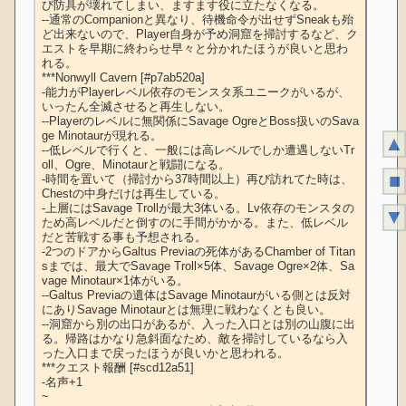
び防具が壊れてしまい、ますます役に立たなくなる。

--通常のCompanionと異なり、待機命令が出せずSneakも殆
ど出来ないので、Player自身が予め洞窟を掃討するなど、ク
エストを早期に終わらせ早々と分かれたほうが良いと思わ
れる。

***Nonwyll Cavern [#p7ab520a]

-能力がPlayerレベル依存のモンスタ系ユニークがいるが、
いったん全滅させると再生しない。

--Playerのレベルに無関係にSavage OgreとBoss扱いのSava
ge Minotaurが現れる。

▲
--低レベルで行くと、一般には高レベルでしか遭遇しないTr
oll、Ogre、Minotaurと戦闘になる。

■
-時間を置いて（掃討から37時間以上）再び訪れてた時は、
Chestの中身だけは再生している。

-上層にはSavage Trollが最大3体いる。Lv依存のモンスタの
▼
ため高レベルだと倒すのに手間がかかる。また、低レベル
だと苦戦する事も予想される。

-2つのドアからGaltus Previaの死体があるChamber of Titan
sまでは、最大でSavage Troll×5体、Savage Ogre×2体、Sa
vage Minotaur×1体がいる。

--Galtus Previaの遺体はSavage Minotaurがいる側とは反対
にありSavage Minotaurとは無理に戦わなくとも良い。

--洞窟から別の出口があるが、入った入口とは別の山腹に出
る。帰路はかなり急斜面なため、敵を掃討しているなら入
った入口まで戻ったほうが良いかと思われる。

***クエスト報酬 [#scd12a51]

-名声+1

~
