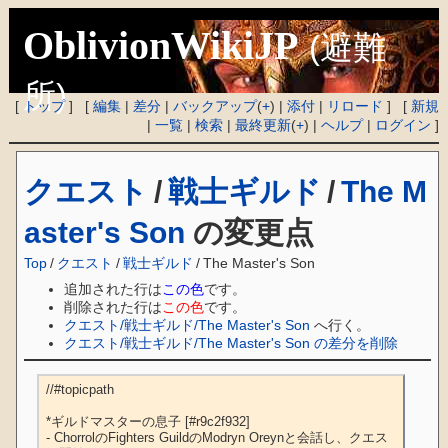
OblivionWikiJP
(避難
所)
[
トップ
] [
編集
|
差分
|
バックアップ
(
+
) |
添付
|
リロード
] [
新規
|
一覧
|
検索
|
最終更新
(
+
) |
ヘルプ
|
ログイン
]
クエスト
/
戦士ギルド
/
The M
aster's Son
の変更点
Top
/
クエスト
/
戦士ギルド
/
The Master's Son
追加された行は
この色
です。
削除された行は
この色
です。
クエスト/戦士ギルド/The Master's Son
へ行く。
クエスト/戦士ギルド/The Master's Son の差分を削除
//#topicpath

*ギルドマスターの息子 [#r9c2f932]

- ChorrolのFighters GuildのModryn Oreynと会話し、クエス