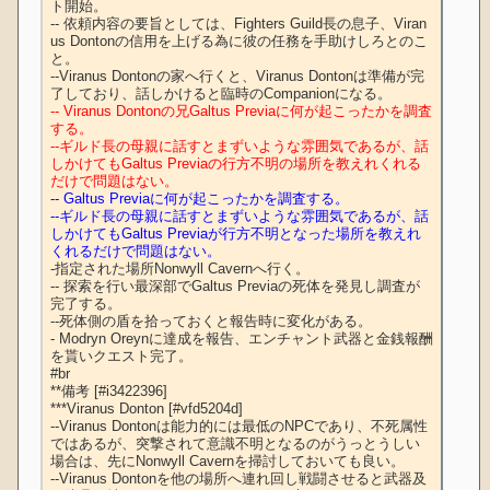
ト開始。

-- 依頼内容の要旨としては、Fighters Guild長の息子、Viran
us Dontonの信用を上げる為に彼の任務を手助けしろとのこ
と。

--Viranus Dontonの家へ行くと、Viranus Dontonは準備が完
-- Viranus Dontonの兄Galtus Previaに何が起こったかを調査
する。
--ギルド長の母親に話すとまずいような雰囲気であるが、話
しかけてもGaltus Previaの行方不明の場所を教えれくれる
だけで問題はない。
-- Galtus Previaに何が起こったかを調査する。
--ギルド長の母親に話すとまずいような雰囲気であるが、話
しかけてもGaltus Previaが行方不明となった場所を教えれ
くれるだけで問題はない。
-指定された場所Nonwyll Cavernへ行く。

-- 探索を行い最深部でGaltus Previaの死体を発見し調査が
完了する。

--死体側の盾を拾っておくと報告時に変化がある。

- Modryn Oreynに達成を報告、エンチャント武器と金銭報酬
を貰いクエスト完了。

#br

**備考 [#i3422396]

***Viranus Donton [#vfd5204d]

--Viranus Dontonは能力的には最低のNPCであり、不死属性
ではあるが、突撃されて意識不明となるのがうっとうしい
場合は、先にNonwyll Cavernを掃討しておいても良い。

--Viranus Dontonを他の場所へ連れ回し戦闘させると武器及