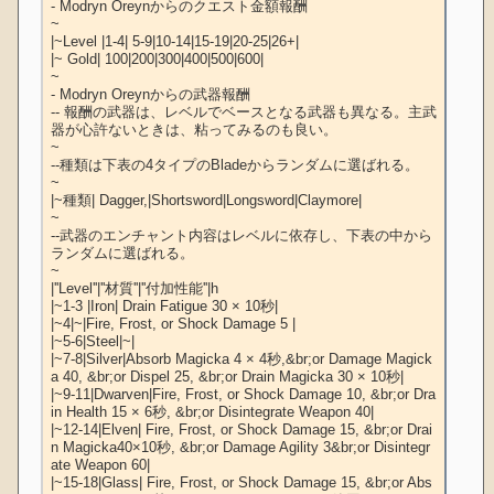
- Modryn Oreynからのクエスト金額報酬

~

|~Level |1-4| 5-9|10-14|15-19|20-25|26+|

|~ Gold| 100|200|300|400|500|600|

~

- Modryn Oreynからの武器報酬

-- 報酬の武器は、レベルでベースとなる武器も異なる。主武
器が心許ないときは、粘ってみるのも良い。

~

--種類は下表の4タイプのBladeからランダムに選ばれる。

~

|~種類| Dagger,|Shortsword|Longsword|Claymore|

~

--武器のエンチャント内容はレベルに依存し、下表の中から
ランダムに選ばれる。

~

|''Level''|''材質''|''付加性能''|h

|~1-3 |Iron| Drain Fatigue 30 × 10秒|

|~4|~|Fire, Frost, or Shock Damage 5 |

|~5-6|Steel|~|

|~7-8|Silver|Absorb Magicka 4 × 4秒,&br;or Damage Magick
a 40, &br;or Dispel 25, &br;or Drain Magicka 30 × 10秒|

|~9-11|Dwarven|Fire, Frost, or Shock Damage 10, &br;or Dra
in Health 15 × 6秒, &br;or Disintegrate Weapon 40|

|~12-14|Elven| Fire, Frost, or Shock Damage 15, &br;or Drai
n Magicka40×10秒, &br;or Damage Agility 3&br;or Disintegr
ate Weapon 60|

|~15-18|Glass| Fire, Frost, or Shock Damage 15, &br;or Abs