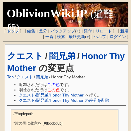
OblivionWikiJP
(避難
所)
[
トップ
] [
編集
|
差分
|
バックアップ
(
+
) |
添付
|
リロード
] [
新規
|
一覧
|
検索
|
最終更新
(
+
) |
ヘルプ
|
ログイン
]
クエスト
/
闇兄弟
/
Honor Thy
Mother
の変更点
Top
/
クエスト
/
闇兄弟
/
Honor Thy Mother
追加された行は
この色
です。
削除された行は
この色
です。
クエスト/闇兄弟/Honor Thy Mother
へ行く。
クエスト/闇兄弟/Honor Thy Mother の差分を削除
//#topicpath

*汝の母に敬意を [#tbccbd6b]
