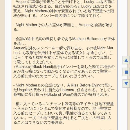
- Arquenに準備が出来たことを告げると、Lucky Ladyの前に
転送され儀式が始まる。儀式が終わるとLucky Ladyは姿を
変え、Night Motherの神体が安置されている地下聖堂への階
段が開かれる。メンバー達の後について降りて行く。

- Night Motherその人の霊体が降臨し、Arquenと会話が始ま
る。

- 会話の途中で真の裏切り者であるMathieu Bellamontが正体
を現し,

Arquen以外のメンバーを一瞬で葬り去る。その後Night Mot
herにも攻撃を仕掛けるが霊体である彼女には通じない。し
ばらくすると標的を変えこちらに攻撃してくるので反撃し
▲
て殺してしまえばいい。

↑MathieuがBlack Hand(黒手)メンバーを刺した瞬間に地形の
■
みが真っ暗になって動かなくなるバグがあったので聖堂へ
入る前に念のためセーブしておいたほうがいい。

▼
- Night Motherとの会話になり、A Kiss Before Dyingで殺し
たUngolinの代わりに新たなListenerに任命される。そして一
番初めに受け取ったBlade of Woeの真の力が解放される。

- 棺に入っているエンチャント装備等のアイテムは地下聖堂
へ入るたびにランダムで変化する模様なので、地下聖堂に
入る前にセーブしておいて良い装備が出るまで粘ってみて
もいい。一度この地下聖堂を抜けると二度とこの部屋に入
ることはできないので要注意。
