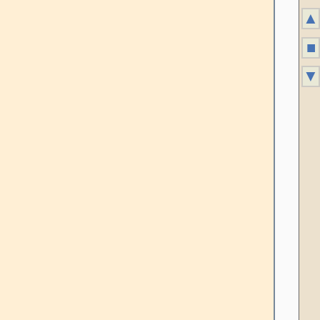
▲
■
▼