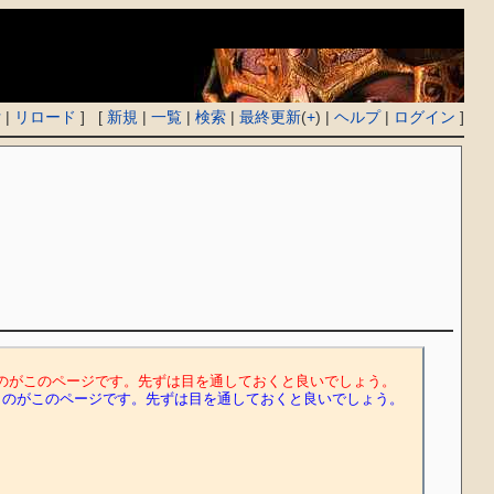
付
|
リロード
] [
新規
|
一覧
|
検索
|
最終更新
(
+
) |
ヘルプ
|
ログイン
]
れを日本語に訳したものがこのページです。先ずは目を通しておくと良いでしょう。
れを日本語に訳したものがこのページです。先ずは目を通しておくと良いでしょう。