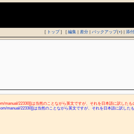
)
[
トップ
] [
編集
|
差分
|
バックアップ
(
+
) |
添
teampowered.com/manual/22330]]は当然のことながら英文ですが、そ
steampowered.com/manual/22330]]は当然のことながら英文ですが、そ